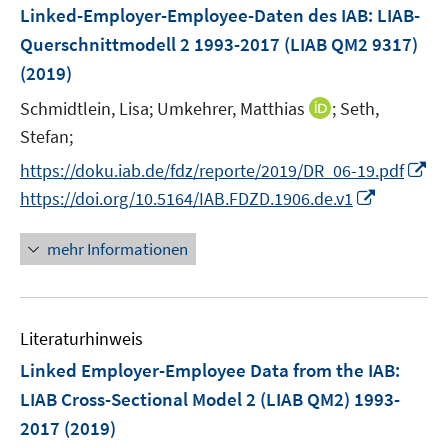
e
F
e
Linked-Employer-Employee-Daten des IAB: LIAB-
n
e
r
Querschnittmodell 2 1993-2017 (LIAB QM2 9317)
s
n
ö
(2019)
t
s
f
e
t
I
Schmidtlein, Lisa;
Umkehrer, Matthias
f
;
Seth,
r
e
n
n
Stefan;
ö
r
n
e
I
https://doku.iab.de/fdz/reporte/2019/DR_06-19.pdf
f
ö
e
n
n
I
f
https://doi.org/10.5164/IAB.FDZD.1906.de.v1
f
u
n
n
n
f
e
e
n
e
n
mehr Informationen
m
u
e
n
e
F
e
u
n
e
m
e
n
F
Literaturhinweis
m
s
e
F
Linked Employer-Employee Data from the IAB:
t
n
e
e
LIAB Cross-Sectional Model 2 (LIAB QM2) 1993-
s
n
r
2017
(2019)
t
s
ö