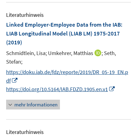
u
n
e
e
m
e
n
n
F
Literaturhinweis
m
s
e
F
Linked Employer-Employee Data from the IAB:
t
n
e
e
LIAB Longitudinal Model (LIAB LM) 1975-2017
s
n
r
(2019)
t
s
ö
e
t
I
Schmidtlein, Lisa;
Umkehrer, Matthias
;
Seth,
f
r
e
n
Stefan;
f
ö
r
n
n
https://doku.iab.de/fdz/reporte/2019/DR_05-19_EN.p
f
ö
e
e
I
f
df
f
u
n
n
n
I
f
https://doi.org/10.5164/IAB.FDZD.1905.en.v1
e
n
e
n
n
m
e
n
n
e
F
mehr Informationen
u
e
n
e
e
u
n
m
e
s
F
Literaturhinweis
m
t