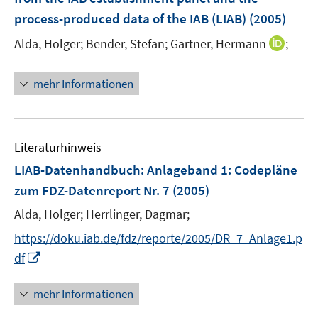
n
process-produced data of the IAB (LIAB)
(2005)
s
t
I
Alda, Holger;
Bender, Stefan;
Gartner, Hermann
;
e
n
r
n
mehr Informationen
ö
e
f
u
f
e
n
m
Literaturhinweis
e
F
LIAB-Datenhandbuch
:
Anlageband 1: Codepläne
n
e
zum FDZ-Datenreport Nr. 7
(2005)
n
s
Alda, Holger;
Herrlinger, Dagmar;
t
https://doku.iab.de/fdz/reporte/2005/DR_7_Anlage1.p
e
I
df
r
n
ö
n
mehr Informationen
f
e
f