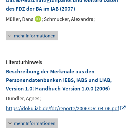
Das BA-Beschäftigtenpanel und weitere Daten
s
s
e
des FDZ der BA im IAB
(2007)
t
t
n
e
e
I
Müller, Dana
;
Schmucker, Alexandra;
s
r
r
n
t
ö
ö
n
e
mehr Informationen
f
f
e
r
f
f
u
ö
n
n
e
f
e
e
m
f
Literaturhinweis
n
n
F
n
Beschreibung der Merkmale aus den
e
e
Personendatenbanken IEBS, IABS und LIAB,
n
n
Version 1.0
:
Handbuch-Version 1.0.0
(2006)
s
t
Dundler, Agnes;
e
I
https://doku.iab.de/fdz/reporte/2006/DR_04-06.pdf
r
n
ö
n
mehr Informationen
f
e
f