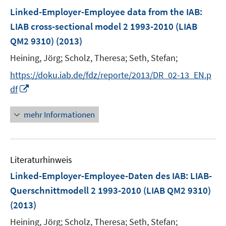
n
F
Linked-Employer-Employee data from the IAB:
e
LIAB cross-sectional model 2 1993-2010 (LIAB
n
QM2 9310)
(2013)
s
t
Heining, Jörg;
Scholz, Theresa;
Seth, Stefan;
e
https://doku.iab.de/fdz/reporte/2013/DR_02-13_EN.p
r
I
df
ö
n
f
n
mehr Informationen
f
e
n
u
e
e
n
Literaturhinweis
m
F
Linked-Employer-Employee-Daten des IAB: LIAB-
e
Querschnittmodell 2 1993-2010 (LIAB QM2 9310)
n
(2013)
s
t
Heining, Jörg;
Scholz, Theresa;
Seth, Stefan;