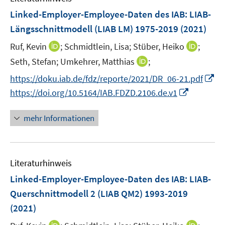
s
e
F
e
e
Linked-Employer-Employee-Daten des IAB: LIAB-
t
n
e
r
r
e
Längsschnittmodell (LIAB LM) 1975-2019
(2021)
s
n
ö
ö
r
t
I
I
Ruf, Kevin
;
Schmidtlein, Lisa;
Stüber, Heiko
;
s
f
f
ö
e
n
n
t
f
f
I
Seth, Stefan;
Umkehrer, Matthias
;
f
r
n
n
e
n
n
n
f
I
https://doku.iab.de/fdz/reporte/2021/DR_06-21.pdf
ö
e
e
r
e
e
n
n
n
I
https://doi.org/10.5164/IAB.FDZD.2106.de.v1
f
u
u
ö
n
n
e
e
n
n
f
e
e
f
u
n
e
n
n
mehr Informationen
m
m
f
e
u
e
e
F
F
n
m
e
u
n
e
e
e
F
m
e
n
n
n
e
F
Literaturhinweis
m
s
s
n
e
F
Linked-Employer-Employee-Daten des IAB: LIAB-
t
t
s
n
e
e
e
Querschnittmodell 2 (LIAB QM2) 1993-2019
t
s
n
r
r
e
(2021)
t
s
ö
ö
r
e
t