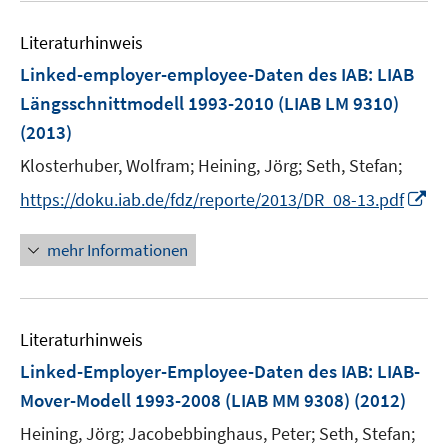
e
e
n
Literaturhinweis
m
F
Linked-employer-employee-Daten des IAB: LIAB
e
Längsschnittmodell 1993-2010 (LIAB LM 9310)
n
(2013)
s
t
Klosterhuber, Wolfram;
Heining, Jörg;
Seth, Stefan;
e
I
https://doku.iab.de/fdz/reporte/2013/DR_08-13.pdf
r
n
ö
n
mehr Informationen
f
e
f
u
n
e
e
Literaturhinweis
m
n
F
Linked-Employer-Employee-Daten des IAB: LIAB-
e
Mover-Modell 1993-2008 (LIAB MM 9308)
(2012)
n
Heining, Jörg;
Jacobebbinghaus, Peter;
Seth, Stefan;
s