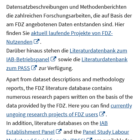
Datensatzbeschreibungen und Methodenberichten
die zahlreichen Forschungsarbeiten, die auf Basis der
am FDZ angebotenen Daten entstanden sind. Hier
finden Sie
aktuell laufende Projekte von FDZ-
In
Nutzenden
.
neuem
Darüber hinaus stehen die
Literaturdatenbank zum
Fenster
In
IAB-Betriebspanel
sowie die
Literaturdatenbank
öffnen
neuem
In
zum PASS
zur Verfügung.
Fenster
neuem
Apart from dataset descriptions and methodology
öffnen
Fenster
reports, the FDZ literature database contains
öffnen
numerous research papers written on the basis of the
data provided by the FDZ. Here you can find
currently
In
ungoing research projects of FDZ users
.
neuem
In addition, literature databases on the
IAB
Fenster
In
Establishment Panel
and the
Panel Study Labour
öffnen
neuem
In