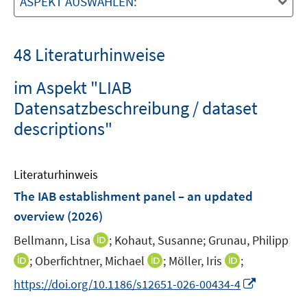
ASPEKT AUSWÄHLEN:
48 Literaturhinweise
im Aspekt "LIAB
Datensatzbeschreibung / dataset
descriptions"
Literaturhinweis
The IAB establishment panel – an updated
overview
(2026)
I
Bellmann, Lisa
;
Kohaut, Susanne;
Grunau, Philipp
n
I
I
I
;
Oberfichtner, Michael
;
Möller, Iris
;
n
n
n
n
I
https://doi.org/10.1186/s12651-026-00434-4
e
n
n
n
n
u