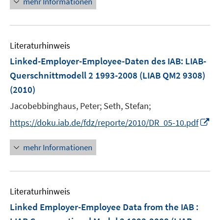
mehr Informationen
n
e
e
u
n
e
Literaturhinweis
m
F
Linked-Employer-Employee-Daten des IAB: LIAB-
e
Querschnittmodell 2 1993-2008 (LIAB QM2 9308)
n
(2010)
s
t
Jacobebbinghaus, Peter;
Seth, Stefan;
e
I
https://doku.iab.de/fdz/reporte/2010/DR_05-10.pdf
r
n
ö
n
mehr Informationen
f
e
f
u
n
e
e
Literaturhinweis
m
n
F
Linked Employer-Employee Data from the IAB :
e