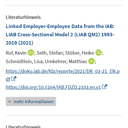
e
u
n
n
m
e
s
s
F
Literaturhinweis
m
t
t
e
F
e
e
Linked Employer-Employee Data from the IAB:
n
e
r
r
LIAB Cross-Sectional Model 2 (LIAB QM2) 1993-
s
n
ö
ö
2019
(2021)
t
s
f
f
e
t
I
I
Ruf, Kevin
f
;
Seth, Stefan;
Stüber, Heiko
f
;
r
e
n
n
n
n
I
Schmidtlein, Lisa;
Umkehrer, Matthias
;
ö
r
n
n
e
e
n
https://doku.iab.de/fdz/reporte/2021/DR_03-21_EN.p
f
ö
e
e
n
n
n
f
I
df
f
u
u
e
n
n
f
I
e
e
https://doi.org/10.5164/IAB.FDZD.2103.en.v1
u
e
n
n
n
m
m
e
n
e
e
n
F
F
mehr Informationen
m
u
n
e
e
e
F
e
u
n
n
e
m
e
s
s
n
F
Literaturhinweis
m
t
t