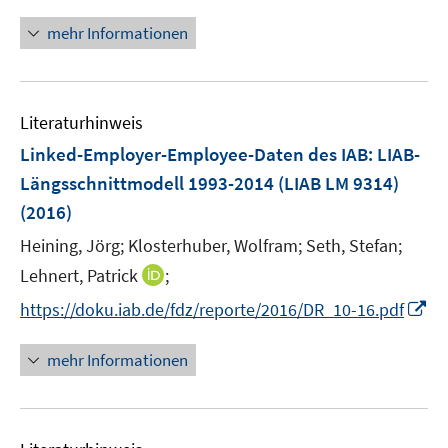
n
n
f
ö
n
e
mehr Informationen
f
f
e
n
n
f
u
e
n
e
n
e
Literaturhinweis
m
n
F
Linked-Employer-Employee-Daten des IAB: LIAB-
e
Längsschnittmodell 1993-2014 (LIAB LM 9314)
n
(2016)
s
t
Heining, Jörg;
Klosterhuber, Wolfram;
Seth, Stefan;
e
I
Lehnert, Patrick
;
r
n
I
https://doku.iab.de/fdz/reporte/2016/DR_10-16.pdf
ö
n
n
f
e
n
mehr Informationen
f
u
e
n
e
u
e
m
e
n
F