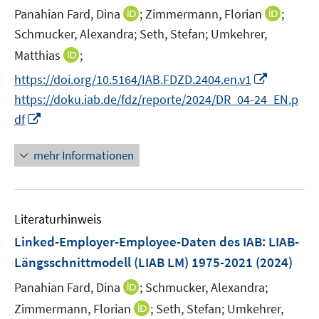
r
e
t
I
I
Panahian Fard, Dina
;
Zimmermann, Florian
;
s
ö
r
e
n
n
t
Schmucker, Alexandra;
Seth, Stefan;
Umkehrer,
f
ö
r
n
n
e
f
I
Matthias
;
f
ö
e
e
r
n
n
f
I
https://doi.org/10.5164/IAB.FDZD.2404.en.v1
f
u
u
ö
e
n
n
n
f
e
e
https://doku.iab.de/fdz/reporte/2024/DR_04-24_EN.p
f
n
e
e
n
n
m
m
I
f
df
u
n
e
e
F
F
n
n
e
u
n
e
e
n
e
mehr Informationen
m
e
n
n
e
n
F
m
s
s
u
e
F
t
t
e
n
e
e
e
Literaturhinweis
m
s
n
r
r
F
Linked-Employer-Employee-Daten des IAB: LIAB-
t
s
ö
ö
e
e
Längsschnittmodell (LIAB LM) 1975-2021
(2024)
t
f
f
n
r
e
f
I
f
Panahian Fard, Dina
;
Schmucker, Alexandra;
s
ö
r
n
n
n
t
I
Zimmermann, Florian
;
Seth, Stefan;
Umkehrer,
f
ö