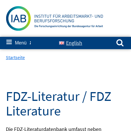
Springe
zum
Inhalt
Suchen nach:
≡
English
Menü
✘
Startseite
FDZ-Literatur / FDZ
Literature
Die FDZ-Literaturdatenbank umfasst neben