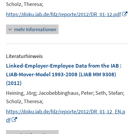
t
Scholz, Theresa;
e
I
https://doku.iab.de/fdz/reporte/2012/DR_01-12.pdf
r
n
ö
n
mehr Informationen
f
e
f
u
n
e
e
Literaturhinweis
m
n
F
Linked-Employer-Employee Data from the IAB :
e
LIAB-Mover-Model 1993-2008 (LIAB MM 9308)
n
(2012)
s
t
Heining, Jörg;
Jacobebbinghaus, Peter;
Seth, Stefan;
e
Scholz, Theresa;
r
https://doku.iab.de/fdz/reporte/2012/DR_01-12_EN.p
ö
I
df
f
n
f
n