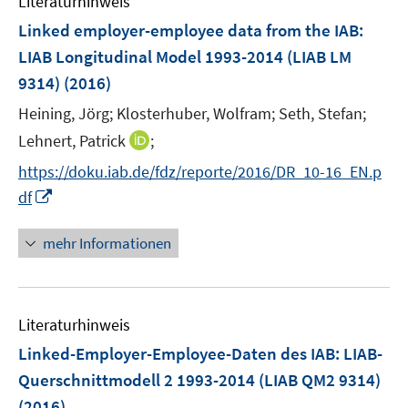
Literaturhinweis
m
e
F
Linked employer-employee data from the IAB:
n
e
LIAB Longitudinal Model 1993-2014 (LIAB LM
s
n
9314)
(2016)
t
s
e
t
Heining, Jörg;
Klosterhuber, Wolfram;
Seth, Stefan;
r
e
I
Lehnert, Patrick
;
ö
r
n
f
https://doku.iab.de/fdz/reporte/2016/DR_10-16_EN.p
ö
n
f
I
df
f
e
n
n
f
u
e
n
n
mehr Informationen
e
n
e
e
m
u
n
F
e
e
Literaturhinweis
m
n
F
Linked-Employer-Employee-Daten des IAB: LIAB-
s
e
Querschnittmodell 2 1993-2014 (LIAB QM2 9314)
t
n
e
(2016)