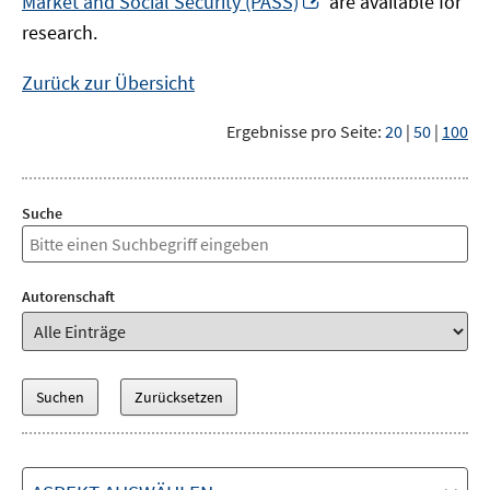
Market and Social Security (PASS)
are available for
Fenster
neuem
research.
öffnen
Fenster
öffnen
Zurück zur Übersicht
Ergebnisse pro Seite:
20
|
50
|
100
Suche
Autorenschaft