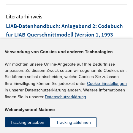
u
n
e
e
Literaturhinweis
m
n
F
LIAB-Datenhandbuch
:
Anlageband 2: Codebuch
e
für LIAB-Querschnittmodell (Version 1, 1993-
n
2002) zum FDZ-Datenreport Nr. 7
(2005)
s
t
Verwendung von Cookies und anderen Technologien
Alda, Holger;
Herrlinger, Dagmar;
e
https://doku.iab.de/fdz/reporte/2005/DR_7_Anlage2.p
Wir möchten unsere Online-Angebote auf Ihre Bedürfnisse
r
I
df
anpassen. Zu diesem Zweck setzen wir sogenannte Cookies ein.
ö
n
Sie können selbst entscheiden, welche Cookies Sie zulassen.
f
Ihre Einwilligung können Sie jederzeit unter
Cookie-Einstellungen
n
mehr Informationen
f
in unserer Datenschutzerklärung ändern. Weitere Informationen
e
n
finden Sie in unserer
Datenschutzerklärung
.
u
e
e
n
Webanalysetool Matomo
Literaturhinweis
m
F
Betriebe und Beschäftigte in den Linked-
Tracking erlauben
Tracking ablehnen
e
Employer-Employee-Daten
:
LIAB des Instituts für