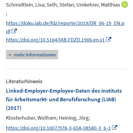
e
t
Schmidtlein, Lisa;
Seth, Stefan;
Umkehrer, Matthias
f
r
e
;
f
I
ö
r
n
n
https://doku.iab.de/fdz/reporte/2019/DR_06-19_EN.p
f
ö
e
n
I
f
df
f
n
e
n
n
I
f
https://doi.org/10.5164/IAB.FDZD.1906.en.v1
u
n
e
n
n
e
e
n
n
e
mehr Informationen
m
u
e
n
F
e
u
e
m
e
n
F
Literaturhinweis
m
s
e
F
Linked-Employer-Employee-Daten des Instituts
t
n
e
e
für Arbeitsmarkt- und Berufsforschung (LIAB)
s
n
r
(2017)
t
s
ö
e
t
Klosterhuber, Wolfram;
Heining, Jörg;
f
r
e
I
f
https://doi.org/10.1007/978-3-658-08580-3_6-1
ö
r