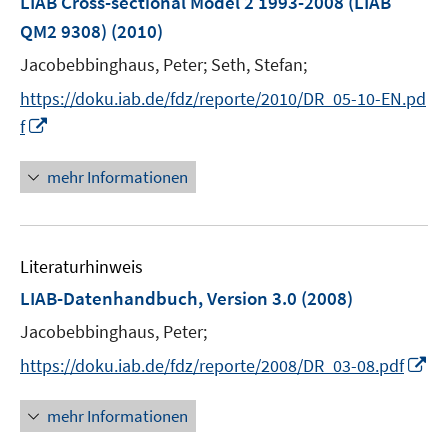
LIAB Cross-sectional Model 2 1993-2008 (LIAB
n
QM2 9308)
(2010)
s
t
Jacobebbinghaus, Peter;
Seth, Stefan;
e
https://doku.iab.de/fdz/reporte/2010/DR_05-10-EN.pd
r
I
f
ö
n
f
n
mehr Informationen
f
e
n
u
e
e
n
Literaturhinweis
m
F
LIAB-Datenhandbuch, Version 3.0
(2008)
e
Jacobebbinghaus, Peter;
n
I
s
https://doku.iab.de/fdz/reporte/2008/DR_03-08.pdf
n
t
n
e
mehr Informationen
e
r