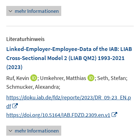
n
n
n
f
e
e
n
e
n
e
n
mehr Informationen
m
m
u
e
n
e
F
F
e
u
n
e
e
m
e
n
n
F
Literaturhinweis
m
s
s
e
F
Linked-Employer-Employee-Data of the IAB: LIAB
t
t
n
e
e
e
Cross-Sectional Model 2 (LIAB QM2) 1993-2021
s
n
r
r
(2023)
t
s
ö
ö
e
t
I
I
Ruf, Kevin
;
Umkehrer, Matthias
;
Seth, Stefan;
f
f
r
e
n
n
Schmucker, Alexandra;
f
f
ö
r
n
n
n
n
https://doku.iab.de/fdz/reporte/2023/DR_09-23_EN.p
f
ö
e
e
e
e
I
f
df
f
u
u
n
n
n
n
I
f
https://doi.org/10.5164/IAB.FDZD.2309.en.v1
e
e
n
e
n
n
m
m
e
n
n
e
F
F
mehr Informationen
u
e
n
e
e