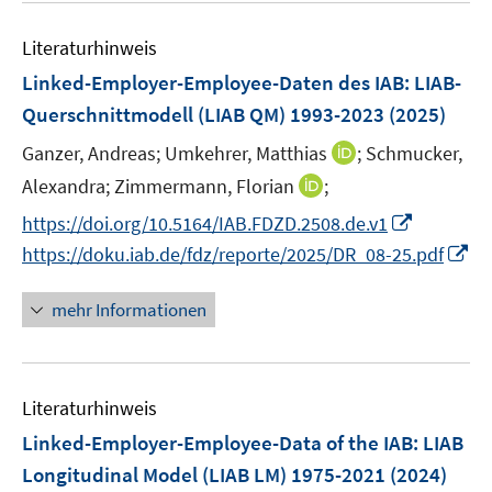
e
F
e
s
n
e
Literaturhinweis
m
t
s
n
F
e
Linked-Employer-Employee-Daten des IAB: LIAB-
t
s
e
r
e
Querschnittmodell (LIAB QM) 1993-2023
(2025)
t
n
ö
r
e
I
Ganzer, Andreas;
Umkehrer, Matthias
;
Schmucker,
s
f
ö
r
n
t
f
I
Alexandra;
Zimmermann, Florian
;
f
ö
n
e
n
n
f
I
https://doi.org/10.5164/IAB.FDZD.2508.de.v1
f
e
r
e
n
n
n
f
I
https://doku.iab.de/fdz/reporte/2025/DR_08-25.pdf
u
ö
n
e
e
n
n
n
e
f
u
n
e
e
n
mehr Informationen
m
f
e
u
n
e
F
n
m
e
u
e
e
F
m
e
n
n
e
F
Literaturhinweis
m
s
n
e
F
Linked-Employer-Employee-Data of the IAB: LIAB
t
s
n
e
e
Longitudinal Model (LIAB LM) 1975-2021
(2024)
t
s
n