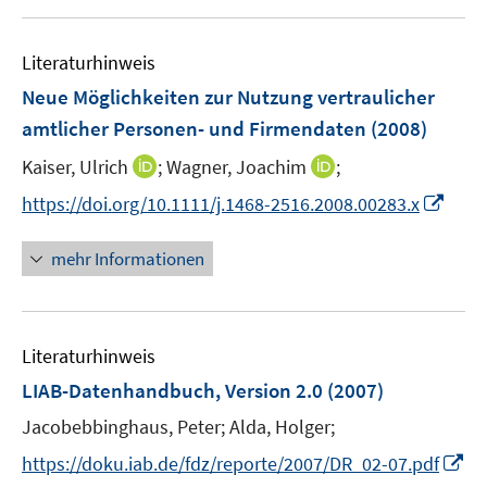
u
ö
e
f
Literaturhinweis
m
f
F
n
Neue Möglichkeiten zur Nutzung vertraulicher
e
e
amtlicher Personen- und Firmendaten
(2008)
n
n
I
I
Kaiser, Ulrich
;
Wagner, Joachim
;
s
n
n
t
I
https://doi.org/10.1111/j.1468-2516.2008.00283.x
n
n
e
n
e
e
r
n
mehr Informationen
u
u
ö
e
e
e
f
u
m
m
f
e
F
F
n
Literaturhinweis
m
e
e
e
F
LIAB-Datenhandbuch, Version 2.0
(2007)
n
n
n
e
Jacobebbinghaus, Peter;
s
Alda, Holger;
s
n
t
t
I
s
https://doku.iab.de/fdz/reporte/2007/DR_02-07.pdf
e
e
n