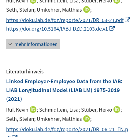
I
I
Ruf, Kevin
;
Schmidtlein, Lisa;
Stüber, Heiko
;
f
f
ö
r
e
n
n
f
f
I
Seth, Stefan;
Umkehrer, Matthias
;
f
ö
r
n
n
n
n
n
f
I
https://doku.iab.de/fdz/reporte/2021/DR_03-21.pdf
f
ö
e
e
e
e
n
n
n
f
I
https://doi.org/10.5164/IAB.FDZD.2103.de.v1
f
u
u
n
n
e
e
n
n
n
f
e
e
u
n
e
e
n
n
mehr Informationen
m
m
e
u
n
e
e
F
F
m
e
u
n
e
e
F
m
e
n
n
e
F
Literaturhinweis
m
s
s
n
e
F
Linked Employer-Employee Data from the IAB:
t
t
s
n
e
e
e
LIAB Longitudinal Model (LIAB LM) 1975-2019
t
s
n
r
r
e
(2021)
t
s
ö
ö
r
e
t
I
I
Ruf, Kevin
;
Schmidtlein, Lisa;
Stüber, Heiko
;
f
f
ö
r
e
n
n
f
f
I
Seth, Stefan;
Umkehrer, Matthias
;
f
ö
r
n
n
n
n
n
f
https://doku.iab.de/fdz/reporte/2021/DR_06-21_EN.p
f
ö
e
e
e
e
n
n
f
I