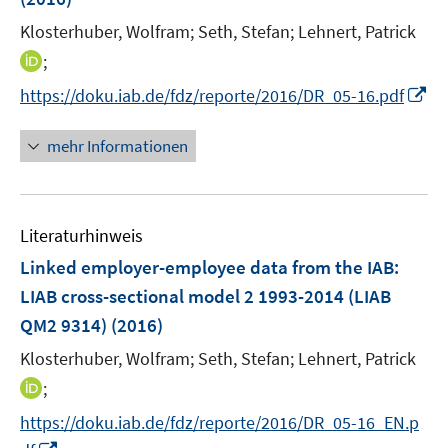
s
r
t
Klosterhuber, Wolfram;
Seth, Stefan;
Lehnert, Patrick
ö
e
I
;
f
r
n
f
I
https://doku.iab.de/fdz/reporte/2016/DR_05-16.pdf
ö
n
n
n
f
e
e
n
mehr Informationen
f
u
n
e
n
e
u
e
m
e
n
F
Literaturhinweis
m
e
F
Linked employer-employee data from the IAB:
n
e
LIAB cross-sectional model 2 1993-2014 (LIAB
s
n
QM2 9314)
t
(2016)
s
e
t
Klosterhuber, Wolfram;
Seth, Stefan;
Lehnert, Patrick
r
e
I
;
ö
r
n
f
https://doku.iab.de/fdz/reporte/2016/DR_05-16_EN.p
ö
n
f
I