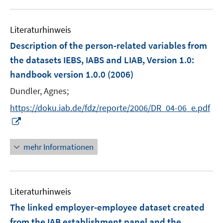
u
n
e
e
Literaturhinweis
m
n
F
Description of the person-related variables from
e
the datasets IEBS, IABS and LIAB, Version 1.0
:
n
handbook version 1.0.0
(2006)
s
t
Dundler, Agnes;
e
https://doku.iab.de/fdz/reporte/2006/DR_04-06_e.pdf
r
I
ö
n
f
n
mehr Informationen
f
e
n
u
e
e
n
Literaturhinweis
m
F
The linked employer-employee dataset created
e
from the IAB establishment panel and the