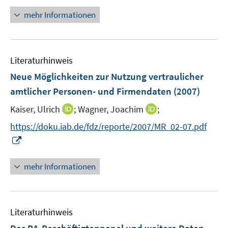
t
r
r
n
e
mehr Informationen
ö
ö
e
r
f
f
u
ö
f
f
e
f
n
n
Literaturhinweis
m
f
e
e
F
n
Neue Möglichkeiten zur Nutzung vertraulicher
n
n
e
e
amtlicher Personen- und Firmendaten
(2007)
n
n
I
I
Kaiser, Ulrich
;
Wagner, Joachim
;
s
n
n
t
https://doku.iab.de/fdz/reporte/2007/MR_02-07.pdf
n
n
e
I
e
e
r
n
u
u
ö
n
mehr Informationen
e
e
f
e
m
m
f
u
F
F
n
e
e
e
e
Literaturhinweis
m
n
n
n
F