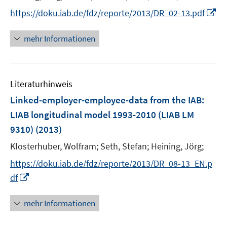
e
I
https://doku.iab.de/fdz/reporte/2013/DR_02-13.pdf
r
n
ö
n
mehr Informationen
f
e
f
u
n
e
e
Literaturhinweis
m
n
F
Linked-employer-employee-data from the IAB:
e
LIAB longitudinal model 1993-2010 (LIAB LM
n
9310)
(2013)
s
t
Klosterhuber, Wolfram;
Seth, Stefan;
Heining, Jörg;
e
https://doku.iab.de/fdz/reporte/2013/DR_08-13_EN.p
r
I
df
ö
n
f
n
mehr Informationen
f
e
n
u