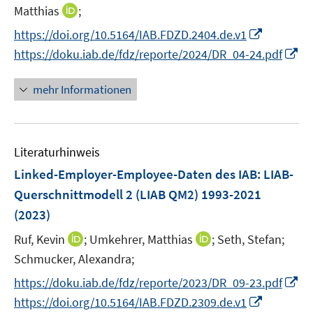
e
n
e
e
n
f
I
Matthias
;
f
n
e
n
r
n
n
n
f
I
https://doi.org/10.5164/IAB.FDZD.2404.de.v1
u
ö
e
e
n
n
n
e
I
f
https://doku.iab.de/fdz/reporte/2024/DR_04-24.pdf
u
n
e
e
n
m
n
f
e
u
n
e
F
n
n
mehr Informationen
m
e
u
e
e
e
F
m
e
n
u
n
e
F
m
s
e
n
e
F
Literaturhinweis
t
m
s
n
e
e
F
Linked-Employer-Employee-Daten des IAB: LIAB-
t
s
n
r
e
e
Querschnittmodell 2 (LIAB QM2) 1993-2021
t
s
ö
n
r
e
(2023)
t
f
s
ö
r
e
f
t
I
I
Ruf, Kevin
;
Umkehrer, Matthias
;
Seth, Stefan;
f
ö
r
n
e
n
n
f
Schmucker, Alexandra;
f
ö
e
r
n
n
n
f
I
https://doku.iab.de/fdz/reporte/2023/DR_09-23.pdf
f
n
ö
e
e
e
n
n
I
f
https://doi.org/10.5164/IAB.FDZD.2309.de.v1
f
u
u
n
e