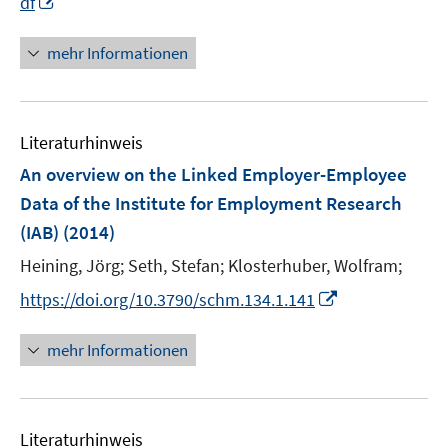
df
f
e
n
n
f
u
e
n
n
mehr Informationen
e
n
e
e
m
u
n
F
e
e
Literaturhinweis
m
n
F
An overview on the Linked Employer-Employee
s
e
Data of the Institute for Employment Research
t
n
e
(IAB)
(2014)
s
r
t
Heining, Jörg;
Seth, Stefan;
Klosterhuber, Wolfram;
ö
e
I
https://doi.org/10.3790/schm.134.1.141
f
r
n
f
ö
n
n
mehr Informationen
f
e
e
f
u
n
n
e
e
Literaturhinweis
m