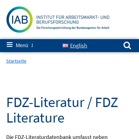
Springe
zum
Inhalt
Suchen nach:
≡
English
Menü
✘
Startseite
FDZ-Literatur / FDZ
Literature
Die FDZ-Literaturdatenbank umfasst neben