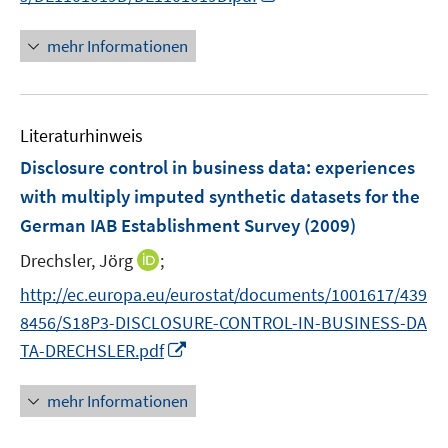
n
t
n
mehr Informationen
e
e
r
u
ö
e
f
Literaturhinweis
m
f
F
Disclosure control in business data
:
experiences
n
e
e
with multiply imputed synthetic datasets for the
n
n
German IAB Establishment Survey
(2009)
s
t
I
Drechsler, Jörg
;
e
n
http://ec.europa.eu/eurostat/documents/1001617/439
r
n
8456/S18P3-DISCLOSURE-CONTROL-IN-BUSINESS-DA
ö
e
I
TA-DRECHSLER.pdf
f
u
n
f
e
n
n
mehr Informationen
m
e
e
F
u