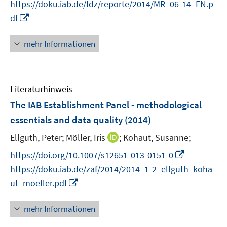
f
https://doku.iab.de/fdz/reporte/2014/MR_06-14_EN.p
ö
e
e
e
n
n
I
df
f
u
u
n
e
e
n
f
e
e
u
n
n
n
mehr Informationen
m
m
e
e
e
F
F
m
u
n
e
e
F
e
n
n
e
Literaturhinweis
m
s
s
n
F
The IAB Establishment Panel - methodological
t
t
s
e
e
e
essentials and data quality
(2014)
t
n
r
r
e
I
Ellguth, Peter;
Möller, Iris
;
Kohaut, Susanne;
s
ö
ö
r
n
t
f
f
I
https://doi.org/10.1007/s12651-013-0151-0
ö
n
e
f
f
n
f
https://doku.iab.de/zaf/2014/2014_1-2_ellguth_koha
e
r
n
n
n
f
I
ut_moeller.pdf
u
ö
e
e
e
n
n
e
f
n
n
u
e
n
mehr Informationen
m
f
e
n
e
F
n
m