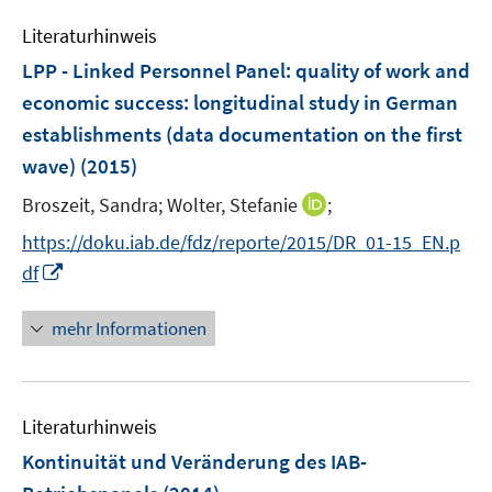
m
e
n
F
Literaturhinweis
m
e
F
LPP - Linked Personnel Panel
:
quality of work and
n
e
economic success: longitudinal study in German
s
n
establishments (data documentation on the first
t
s
e
wave)
(2015)
t
r
e
I
Broszeit, Sandra;
Wolter, Stefanie
;
ö
r
n
f
https://doku.iab.de/fdz/reporte/2015/DR_01-15_EN.p
ö
n
f
I
df
f
e
n
n
f
u
e
n
n
mehr Informationen
e
n
e
e
m
u
n
F
e
e
Literaturhinweis
m
n
F
Kontinuität und Veränderung des IAB-
s
e