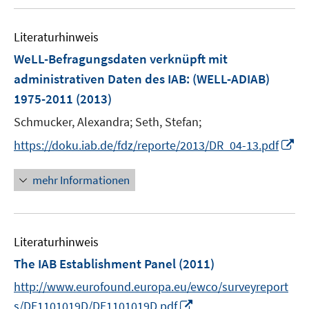
u
e
e
F
e
n
n
e
Literaturhinweis
m
s
n
F
WeLL-Befragungsdaten verknüpft mit
t
s
e
e
administrativen Daten des IAB
:
(WELL-ADIAB)
t
n
r
1975-2011
(2013)
e
s
ö
r
t
Schmucker, Alexandra;
Seth, Stefan;
f
ö
e
f
I
https://doku.iab.de/fdz/reporte/2013/DR_04-13.pdf
f
r
n
n
f
ö
e
n
mehr Informationen
n
f
n
e
e
f
u
n
n
e
e
Literaturhinweis
m
n
F
The IAB Establishment Panel
(2011)
e
http://www.eurofound.europa.eu/ewco/surveyreport
n
I
s/DE1101019D/DE1101019D.pdf
s