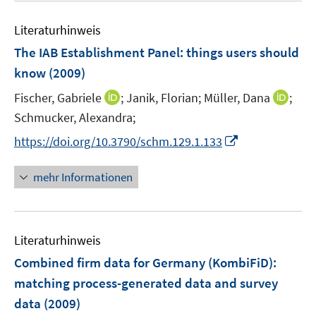
n
e
e
n
Literaturhinweis
m
s
F
The IAB Establishment Panel
:
things users should
t
e
e
know
(2009)
n
r
I
I
Fischer, Gabriele
;
Janik, Florian;
Müller, Dana
;
s
ö
n
n
t
Schmucker, Alexandra;
f
n
n
e
f
I
https://doi.org/10.3790/schm.129.1.133
e
e
r
n
n
u
u
ö
e
n
mehr Informationen
e
e
f
n
e
m
m
f
u
F
F
n
e
e
e
e
Literaturhinweis
m
n
n
n
F
Combined firm data for Germany (KombiFiD)
:
s
s
e
matching process-generated data and survey
t
t
n
e
e
data
(2009)
s