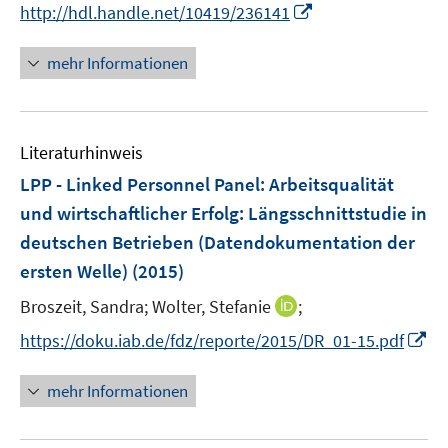
n
f
I
http://hdl.handle.net/10419/236141
f
n
n
n
f
e
e
n
n
mehr Informationen
u
n
e
e
e
u
n
m
e
F
Literaturhinweis
m
e
F
LPP - Linked Personnel Panel
:
Arbeitsqualität
n
e
und wirtschaftlicher Erfolg: Längsschnittstudie in
s
n
deutschen Betrieben (Datendokumentation der
t
s
e
ersten Welle)
(2015)
t
r
e
I
Broszeit, Sandra;
Wolter, Stefanie
;
ö
r
n
I
f
https://doku.iab.de/fdz/reporte/2015/DR_01-15.pdf
ö
n
n
f
f
e
n
n
mehr Informationen
f
u
e
e
n
e
u
n
e