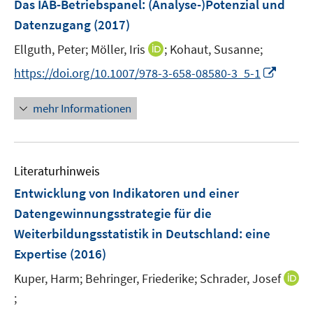
Das IAB-Betriebspanel: (Analyse-)Potenzial und
n
e
Datenzugang
(2017)
s
n
t
I
Ellguth, Peter;
Möller, Iris
;
Kohaut, Susanne;
s
e
n
t
I
https://doi.org/10.1007/978-3-658-08580-3_5-1
r
n
e
n
ö
e
r
n
mehr Informationen
f
u
ö
e
f
e
f
u
n
m
f
e
e
F
n
Literaturhinweis
m
n
e
e
F
Entwicklung von Indikatoren und einer
n
n
e
Datengewinnungsstrategie für die
s
n
Weiterbildungsstatistik in Deutschland
t
:
eine
s
e
Expertise
(2016)
t
r
e
Kuper, Harm;
Behringer, Friederike;
Schrader, Josef
ö
r
;
I
f
ö