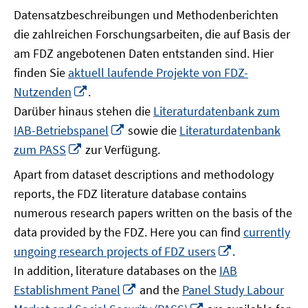
Datensatzbeschreibungen und Methodenberichten
die zahlreichen Forschungsarbeiten, die auf Basis der
am FDZ angebotenen Daten entstanden sind. Hier
finden Sie
aktuell laufende Projekte von FDZ-
In
Nutzenden
.
neuem
Darüber hinaus stehen die
Literaturdatenbank zum
Fenster
In
IAB-Betriebspanel
sowie die
Literaturdatenbank
öffnen
neuem
In
zum PASS
zur Verfügung.
Fenster
neuem
Apart from dataset descriptions and methodology
öffnen
Fenster
reports, the FDZ literature database contains
öffnen
numerous research papers written on the basis of the
data provided by the FDZ. Here you can find
currently
In
ungoing research projects of FDZ users
.
neuem
In addition, literature databases on the
IAB
Fenster
In
Establishment Panel
and the
Panel Study Labour
öffnen
neuem
In