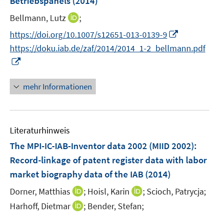
Betriebspanels
(2014)
t
n
e
I
Bellmann, Lutz
;
s
r
n
t
I
https://doi.org/10.1007/s12651-013-0139-9
ö
n
e
n
f
https://doku.iab.de/zaf/2014/2014_1-2_bellmann.pdf
e
r
n
f
I
u
ö
e
n
n
e
f
u
e
n
mehr Informationen
m
f
e
n
e
F
n
m
u
e
e
F
e
n
n
e
Literaturhinweis
m
s
n
F
The MPI-IC-IAB-Inventor data 2002 (MIID 2002):
t
s
e
e
Record-linkage of patent register data with labor
t
n
r
market biography data of the IAB
(2014)
e
s
ö
r
t
I
I
Dorner, Matthias
;
Hoisl, Karin
;
Scioch, Patrycja;
f
ö
e
n
n
f
I
Harhoff, Dietmar
;
Bender, Stefan;
f
r
n
n
n
n