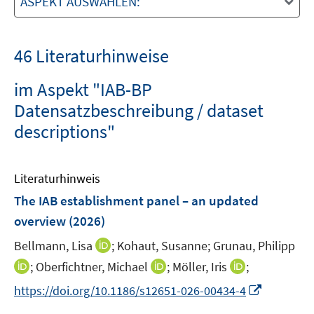
ASPEKT AUSWÄHLEN:
46 Literaturhinweise
im Aspekt "IAB-BP
Datensatzbeschreibung / dataset
descriptions"
Literaturhinweis
The IAB establishment panel – an updated
overview
(2026)
I
Bellmann, Lisa
;
Kohaut, Susanne;
Grunau, Philipp
n
I
I
I
;
Oberfichtner, Michael
;
Möller, Iris
;
n
n
n
n
I
https://doi.org/10.1186/s12651-026-00434-4
e
n
n
n
n
u