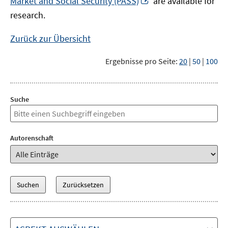
Market and Social Security (PASS)
are available for
Fenster
neuem
research.
öffnen
Fenster
öffnen
Zurück zur Übersicht
Ergebnisse pro Seite:
20
|
50
|
100
Suche
Autorenschaft