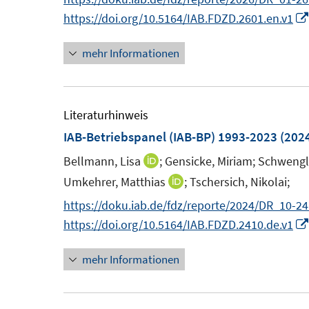
r
r
e
e
e
e
n
https://doi.org/10.5164/IAB.FDZD.2601.en.v1
ö
r
r
u
u
e
f
f
ö
ö
e
e
mehr Informationen
u
f
f
f
f
m
m
e
n
f
f
F
F
m
e
n
n
e
e
F
Literaturhinweis
n
e
e
n
n
e
IAB-Betriebspanel (IAB-BP) 1993-2023
(202
n
n
s
s
n
Bellmann, Lisa
;
Gensicke, Miriam;
Schwengle
I
t
t
s
n
Umkehrer, Matthias
;
Tschersich, Nikolai;
I
e
e
t
n
n
https://doku.iab.de/fdz/reporte/2024/DR_10-24
r
r
e
e
n
https://doi.org/10.5164/IAB.FDZD.2410.de.v1
ö
ö
r
u
e
f
f
ö
e
mehr Informationen
u
f
f
f
m
e
n
n
f
F
m
e
e
n