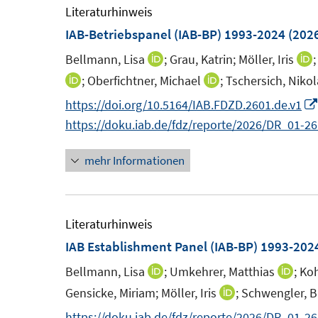
m
Literaturhinweis
F
IAB-Betriebspanel (IAB-BP) 1993-2024
(202
e
Bellmann, Lisa
;
Grau, Katrin;
Möller, Iris
I
I
n
n
;
Oberfichtner, Michael
;
Tschersich, Nikol
I
I
s
n
n
n
https://doi.org/10.5164/IAB.FDZD.2601.de.v1
t
e
n
n
https://doku.iab.de/fdz/reporte/2026/DR_01-26
e
u
e
e
r
e
u
mehr Informationen
u
ö
m
e
e
f
F
m
m
f
e
F
F
Literaturhinweis
n
n
e
e
IAB Establishment Panel (IAB-BP) 1993-202
e
s
s
n
n
n
Bellmann, Lisa
;
Umkehrer, Matthias
;
Koh
I
I
t
t
s
s
n
n
Gensicke, Miriam;
Möller, Iris
;
Schwengler, B
I
e
t
t
n
n
n
https://doku.iab.de/fdz/reporte/2026/DR_01-2