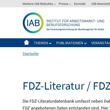
Springe
Weitere IAB Websites
Presse
Kontakt
IAB-Newslet
zum
Inhalt
THEMEN
PUBLIKATIONEN
VERANSTA
Startseite
FDZ-Literatur / FDZ
Die FDZ-Literaturdatenbank umfasst neben Dat
FDZ angebotenen Daten entstanden sind. Hier 