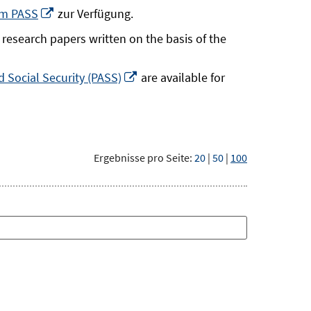
neuem
In
um PASS
zur Verfügung.
Fenster
neuem
research papers written on the basis of the
öffnen
Fenster
öffnen
In
 Social Security (PASS)
are available for
neuem
Fenster
öffnen
Ergebnisse pro Seite:
20
|
50
|
100