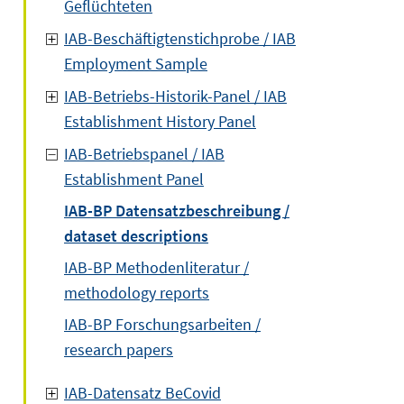
Geflüchteten
IAB-Beschäftigtenstichprobe / IAB
Employment Sample
IAB-Betriebs-Historik-Panel / IAB
Establishment History Panel
IAB-Betriebspanel / IAB
Establishment Panel
IAB-BP Datensatzbeschreibung /
dataset descriptions
IAB-BP Methodenliteratur /
methodology reports
IAB-BP Forschungsarbeiten /
research papers
IAB-Datensatz BeCovid