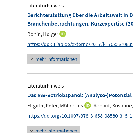
e
F
F
Literaturhinweis
n
n
e
n
e
e
Berichterstattung über die Arbeitswelt in 
n
s
n
n
Branchenbetrachtungen. Kurzexpertise
(20
t
s
s
Bonin, Holger
;
I
e
t
t
n
https://doku.iab.de/externe/2017/k170823r06.p
r
e
e
n
ö
r
r
mehr Informationen
e
f
ö
ö
u
f
f
f
e
n
f
f
m
Literaturhinweis
e
n
n
F
Das IAB-Betriebspanel: (Analyse-)Potenzia
n
e
e
e
n
n
Ellguth, Peter;
Möller, Iris
;
Kohaut, Susanne;
I
n
n
https://doi.org/10.1007/978-3-658-08580-3_5-1
s
n
t
mehr Informationen
e