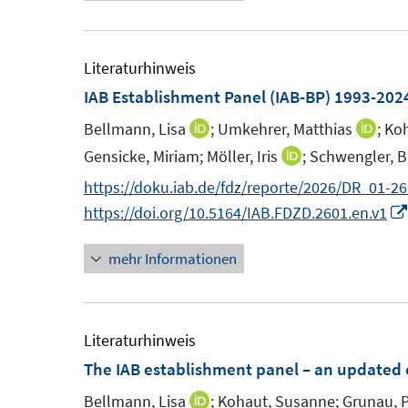
m
e
e
F
m
m
e
F
F
Literaturhinweis
n
e
e
IAB Establishment Panel (IAB-BP) 1993-202
s
s
n
n
Bellmann, Lisa
;
Umkehrer, Matthias
;
Koh
I
I
t
t
s
s
n
n
Gensicke, Miriam;
Möller, Iris
;
Schwengler, B
I
e
t
t
n
n
n
https://doku.iab.de/fdz/reporte/2026/DR_01-2
r
r
e
e
e
e
n
https://doi.org/10.5164/IAB.FDZD.2601.en.v1
ö
r
r
u
u
e
f
f
ö
ö
e
e
mehr Informationen
u
f
f
f
f
m
m
e
n
f
f
F
F
m
e
n
n
e
e
F
Literaturhinweis
n
e
e
n
n
e
The IAB establishment panel – an updated
n
n
s
s
n
Bellmann, Lisa
;
Kohaut, Susanne;
Grunau, P
I