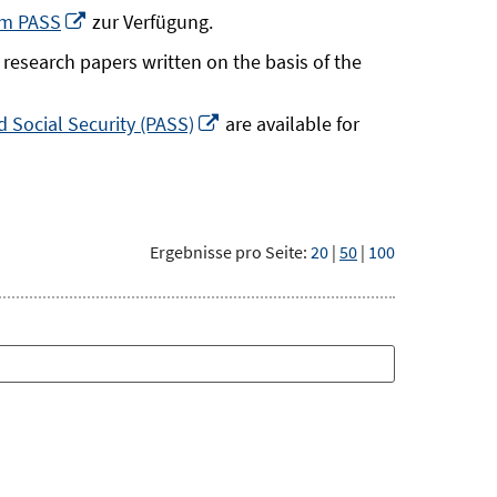
neuem
In
um PASS
zur Verfügung.
Fenster
neuem
research papers written on the basis of the
öffnen
Fenster
öffnen
In
 Social Security (PASS)
are available for
neuem
Fenster
öffnen
Ergebnisse pro Seite:
20
|
50
|
100