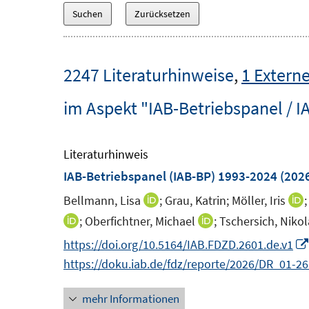
2247 Literaturhinweise
,
1 Externe
im Aspekt "IAB-Betriebspanel / I
Literaturhinweis
IAB-Betriebspanel (IAB-BP) 1993-2024
(202
Bellmann, Lisa
;
Grau, Katrin;
Möller, Iris
I
I
n
;
Oberfichtner, Michael
;
Tschersich, Nikol
I
I
n
n
n
https://doi.org/10.5164/IAB.FDZD.2601.de.v1
e
n
n
https://doku.iab.de/fdz/reporte/2026/DR_01-26
u
e
e
e
u
mehr Informationen
u