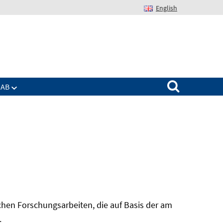
English
Suchen nach:
IAB
hen Forschungsarbeiten, die auf Basis der am
In
.