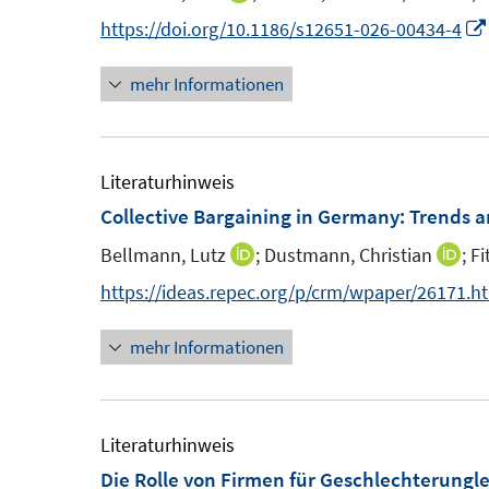
t
t
s
n
https://doi.org/10.1186/s12651-026-00434-4
e
e
t
n
r
r
e
mehr Informationen
e
ö
ö
r
u
f
f
ö
e
f
f
f
m
Literaturhinweis
n
n
f
F
Collective Bargaining in Germany: Trends 
e
e
n
e
n
n
e
Bellmann, Lutz
;
Dustmann, Christian
;
Fi
I
I
n
n
n
n
https://ideas.repec.org/p/crm/wpaper/26171.h
s
n
n
t
mehr Informationen
e
e
e
u
u
r
e
e
ö
m
m
Literaturhinweis
f
F
F
Die Rolle von Firmen für Geschlechterungle
f