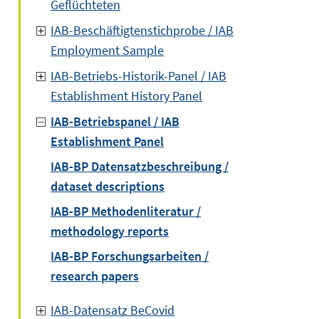
Geflüchteten
IAB-Beschäftigtenstichprobe / IAB
Employment Sample
IAB-Betriebs-Historik-Panel / IAB
Establishment History Panel
IAB-Betriebspanel / IAB
Establishment Panel
IAB-BP Datensatzbeschreibung /
dataset descriptions
IAB-BP Methodenliteratur /
methodology reports
IAB-BP Forschungsarbeiten /
research papers
IAB-Datensatz BeCovid