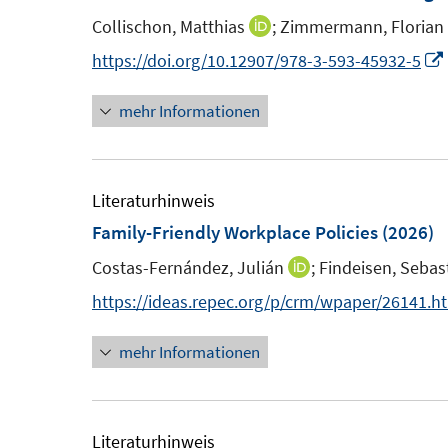
e
e
n
Collischon, Matthias
;
Zimmermann, Florian
I
n
n
e
n
https://doi.org/10.12907/978-3-593-45932-5
s
s
n
n
t
t
mehr Informationen
e
e
e
u
r
r
e
ö
ö
m
Literaturhinweis
f
f
F
Family-Friendly Workplace Policies
(2026)
f
f
e
n
n
Costas-Fernández, Julián
;
Findeisen, Sebas
I
n
e
e
n
https://ideas.repec.org/p/crm/wpaper/26141.h
s
n
n
n
t
mehr Informationen
e
e
u
r
e
ö
m
Literaturhinweis
f