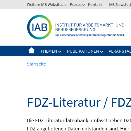
Springe
Weitere IAB Websites
Presse
Kontakt
IAB-Newslet
zum
Inhalt
THEMEN
PUBLIKATIONEN
VERANSTA
Startseite
FDZ-Literatur / FDZ
Die FDZ-Literaturdatenbank umfasst neben Dat
FDZ angebotenen Daten entstanden sind. Hier 