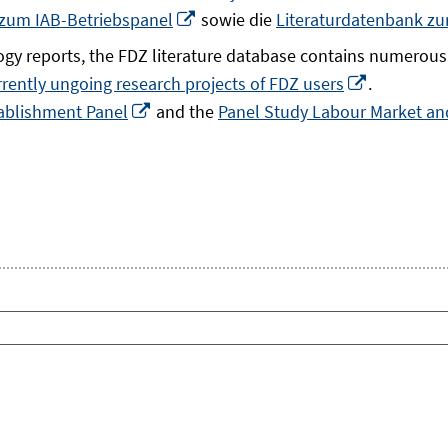
In
 zum IAB-Betriebspanel
sowie die
Literaturdatenbank z
neuem
gy reports, the FDZ literature database contains numerous 
Fenster
In
rrently ungoing research projects of FDZ users
.
öffnen
In
neuem
ablishment Panel
and the
Panel Study Labour Market and
neuem
Fenster
Fenster
öffnen
öffnen