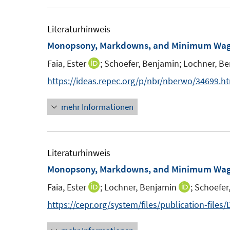
r
e
e
e
ö
r
m
m
Literaturhinweis
f
ö
F
F
Monopsony, Markdowns, and Minimum Wa
f
f
e
e
n
f
Faia, Ester
;
Schoefer, Benjamin;
Lochner, B
I
n
n
e
n
n
https://ideas.repec.org/p/nbr/nberwo/34699.h
s
s
n
e
n
t
t
n
mehr Informationen
e
e
e
u
r
r
e
ö
ö
m
Literaturhinweis
f
f
F
Monopsony, Markdowns, and Minimum Wa
f
f
e
n
n
Faia, Ester
;
Lochner, Benjamin
;
Schoefer
I
I
n
e
e
n
n
https://cepr.org/system/files/publication-files
s
n
n
n
n
t