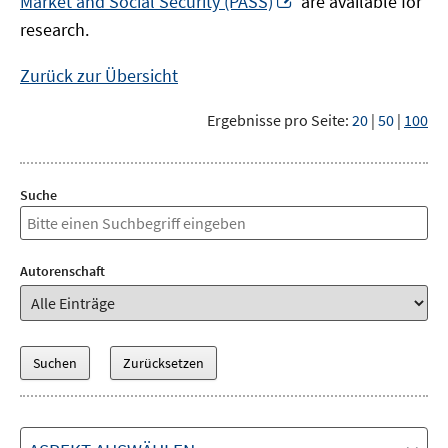
Market and Social Security (PASS)
are available for
Fenster
neuem
research.
öffnen
Fenster
öffnen
Zurück zur Übersicht
Ergebnisse pro Seite:
20
|
50
|
100
Suche
Autorenschaft