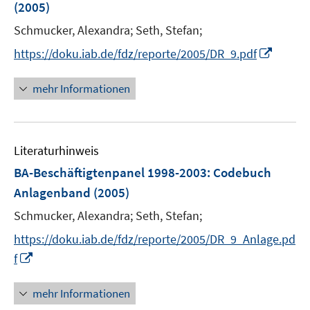
(2005)
n
Schmucker, Alexandra;
Seth, Stefan;
s
t
I
https://doku.iab.de/fdz/reporte/2005/DR_9.pdf
e
n
r
n
mehr Informationen
ö
e
f
u
f
e
n
Literaturhinweis
m
e
F
BA-Beschäftigtenpanel 1998-2003
:
Codebuch
n
e
Anlagenband
(2005)
n
Schmucker, Alexandra;
Seth, Stefan;
s
t
https://doku.iab.de/fdz/reporte/2005/DR_9_Anlage.pd
e
I
f
r
n
ö
n
mehr Informationen
f
e