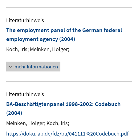
f
u
n
e
e
Literaturhinweis
m
n
F
The employment panel of the German federal
e
employment agency
(2004)
n
Koch, Iris;
Meinken, Holger;
s
t
e
mehr Informationen
r
ö
f
Literaturhinweis
f
n
BA-Beschäftigtenpanel 1998-2002
:
Codebuch
e
(2004)
n
Meinken, Holger;
Koch, Iris;
https://doku.iab.de/fdz/ba/041111%20Codebuch.pdf