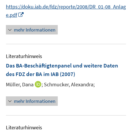
t
https://doku.iab.de/fdz/reporte/2008/DR_01-08_Anlag
e
I
e.pdf
r
n
ö
n
mehr Informationen
f
e
f
u
n
e
e
Literaturhinweis
m
n
F
Das BA-Beschäftigtenpanel und weitere Daten
e
des FDZ der BA im IAB
(2007)
n
I
Müller, Dana
;
Schmucker, Alexandra;
s
n
t
n
e
mehr Informationen
e
r
u
ö
e
f
m
f
Literaturhinweis