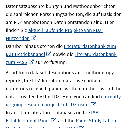
Datensatzbeschreibungen und Methodenberichten
die zahlreichen Forschungsarbeiten, die auf Basis der
am FDZ angebotenen Daten entstanden sind. Hier
finden Sie
aktuell laufende Projekte von FDZ-
In
Nutzenden
.
neuem
Darüber hinaus stehen die
Literaturdatenbank zum
Fenster
In
IAB-Betriebspanel
sowie die
Literaturdatenbank
öffnen
neuem
In
zum PASS
zur Verfügung.
Fenster
neuem
Apart from dataset descriptions and methodology
öffnen
Fenster
reports, the FDZ literature database contains
öffnen
numerous research papers written on the basis of the
data provided by the FDZ. Here you can find
currently
In
ungoing research projects of FDZ users
.
neuem
In addition, literature databases on the
IAB
Fenster
In
Establishment Panel
and the
Panel Study Labour
öffnen
neuem
In