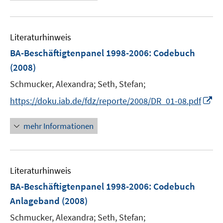
e
u
e
Literaturhinweis
m
F
BA-Beschäftigtenpanel 1998-2006
:
Codebuch
e
(2008)
n
Schmucker, Alexandra;
Seth, Stefan;
s
t
I
https://doku.iab.de/fdz/reporte/2008/DR_01-08.pdf
e
n
r
n
mehr Informationen
ö
e
f
u
f
e
n
Literaturhinweis
m
e
F
BA-Beschäftigtenpanel 1998-2006
:
Codebuch
n
e
Anlageband
(2008)
n
Schmucker, Alexandra;
Seth, Stefan;
s