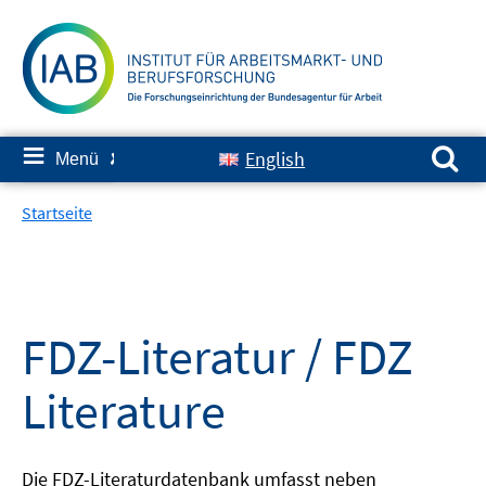
Springe
zum
Inhalt
Suchen nach:
≡
English
Menü
✘
Startseite
FDZ-Literatur / FDZ
Literature
Die FDZ-Literaturdatenbank umfasst neben