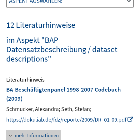
ASPEKT AUSWÄHLEN:
12 Literaturhinweise
im Aspekt "BAP
Datensatzbeschreibung / dataset
descriptions"
Literaturhinweis
BA-Beschäftigtenpanel 1998-2007 Codebuch
(2009)
Schmucker, Alexandra;
Seth, Stefan;
I
https://doku.iab.de/fdz/reporte/2009/DR_01-09.pdf
n
n
mehr Informationen