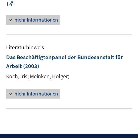
I
n
n
mehr Informationen
e
u
e
Literaturhinweis
m
F
Das Beschäftigtenpanel der Bundesanstalt für
e
Arbeit
(2003)
n
Koch, Iris;
Meinken, Holger;
s
t
e
mehr Informationen
r
ö
f
f
n
e