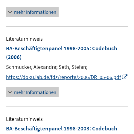
r
n
ö
n
mehr Informationen
f
e
f
u
n
e
e
Literaturhinweis
m
n
F
BA-Beschäftigtenpanel 1998-2005
:
Codebuch
e
(2006)
n
Schmucker, Alexandra;
Seth, Stefan;
s
t
I
https://doku.iab.de/fdz/reporte/2006/DR_05-06.pdf
e
n
r
n
mehr Informationen
ö
e
f
u
f
e
n
Literaturhinweis
m
e
F
BA-Beschäftigtenpanel 1998-2003
:
Codebuch
n
e