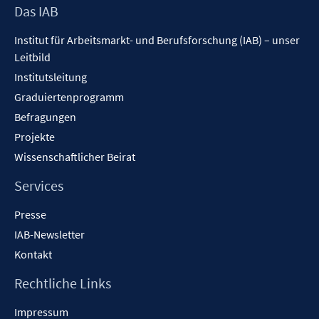
Footer
Das IAB
n
Inhalt
Institut für Arbeitsmarkt- und Berufsforschung (IAB) – unser
Leitbild
Institutsleitung
Graduiertenprogramm
Befragungen
Projekte
Wissenschaftlicher Beirat
Services
Presse
IAB-Newsletter
Kontakt
Rechtliche Links
Impressum