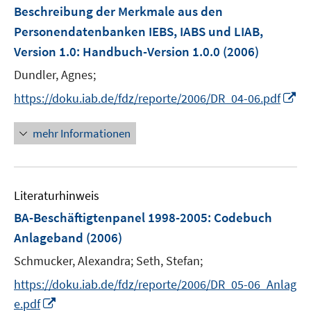
F
n
Beschreibung der Merkmale aus den
e
e
Personendatenbanken IEBS, IABS und LIAB,
n
n
Version 1.0
:
Handbuch-Version 1.0.0
(2006)
s
t
Dundler, Agnes;
e
I
https://doku.iab.de/fdz/reporte/2006/DR_04-06.pdf
r
n
ö
n
mehr Informationen
f
e
f
u
n
e
e
Literaturhinweis
m
n
F
BA-Beschäftigtenpanel 1998-2005
:
Codebuch
e
Anlageband
(2006)
n
Schmucker, Alexandra;
Seth, Stefan;
s
t
https://doku.iab.de/fdz/reporte/2006/DR_05-06_Anlag
e
I
e.pdf