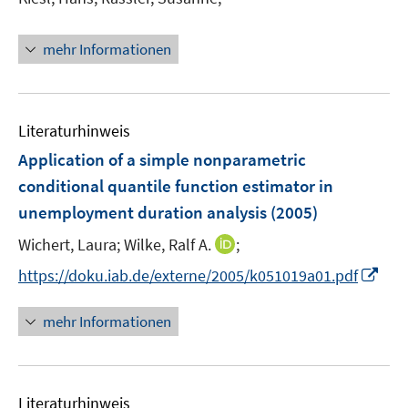
t
t
e
e
mehr Informationen
r
r
ö
ö
f
f
f
f
Literaturhinweis
n
n
Application of a simple nonparametric
e
e
conditional quantile function estimator in
n
n
unemployment duration analysis
(2005)
I
Wichert, Laura;
Wilke, Ralf A.
;
n
I
https://doku.iab.de/externe/2005/k051019a01.pdf
n
n
e
n
mehr Informationen
u
e
e
u
m
e
F
Literaturhinweis
m