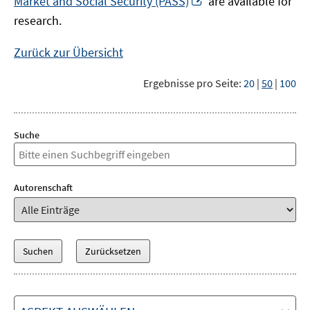
Market and Social Security (PASS)
are available for
Fenster
neuem
research.
öffnen
Fenster
öffnen
Zurück zur Übersicht
Ergebnisse pro Seite:
20
|
50
|
100
Suche
Autorenschaft