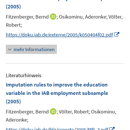
n
(2005)
t
t
s
e
e
t
I
Fitzenberger, Bernd
;
Osikominu, Aderonke;
Völter,
r
r
e
n
Robert;
ö
ö
r
n
I
f
f
https://doku.iab.de/externe/2005/k050404f02.pdf
ö
e
n
f
f
f
u
n
n
n
mehr Informationen
f
e
e
e
e
n
m
u
n
n
e
F
e
n
e
Literaturhinweis
m
n
F
Imputation rules to improve the education
s
e
variable in the IAB employment subsample
t
n
e
(2005)
s
r
t
I
Fitzenberger, Bernd
;
Völter, Robert;
Osikominu,
ö
e
n
Aderonke;
f
r
n
f
I
https://doku.iab.de/fdz/reporte/2005/MR_3.pdf