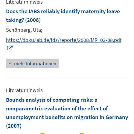
n
Literaturhinweis
e
Does the IABS reliably identify maternity leave
n
taking?
(2008)
Schönberg, Uta;
https://doku.iab.de/fdz/reporte/2008/MR_03-08.pdf
I
n
n
mehr Informationen
e
u
e
Literaturhinweis
m
F
Bounds analysis of competing risks
:
a
e
nonparametric evaluation of the effect of
n
unemployment benefits on migration in Germany
s
(2007)
t
e