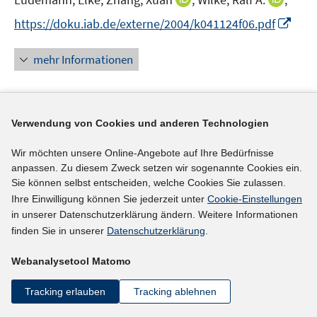
s
e
e
n
n
t
I
https://doku.iab.de/externe/2004/k041124f06.pdf
r
r
n
n
e
n
ö
ö
e
e
r
n
mehr Informationen
f
f
u
u
ö
e
f
f
e
e
f
u
n
n
m
m
f
e
e
e
F
F
n
Literaturhinweis
m
Verwendung von Cookies und anderen Technologien
n
n
e
e
e
F
Wie kann man die Beständigkeit von
n
n
n
Wir möchten unsere Online-Angebote auf Ihre Bedürfnisse
e
Beschäftigungsverhältnissen messen?
:
s
s
anpassen. Zu diesem Zweck setzen wir sogenannte Cookies ein.
n
Sie können selbst entscheiden, welche Cookies Sie zulassen.
Durchschnittliche Betriebszugehörigkeitsdauer
t
t
s
Ihre Einwilligung können Sie jederzeit unter
Cookie-Einstellungen
e
e
und Überlebensrate: Zwei Messkonzepte im
t
in unserer Datenschutzerklärung ändern. Weitere Informationen
r
r
e
Vergleich
(2002)
finden Sie in unserer
Datenschutzerklärung
.
ö
ö
r
I
Erlinghagen, Marcel
;
Mühge, Gernot;
f
f
ö
Webanalysetool Matomo
n
f
f
https://www.diw.de/documents/publikationen/73/diw
f
n
n
n
f
Tracking erlauben
Tracking ablehnen
I
_01.c.38828.de/diw_rn02-10-19.pdf
e
e
e
n
n