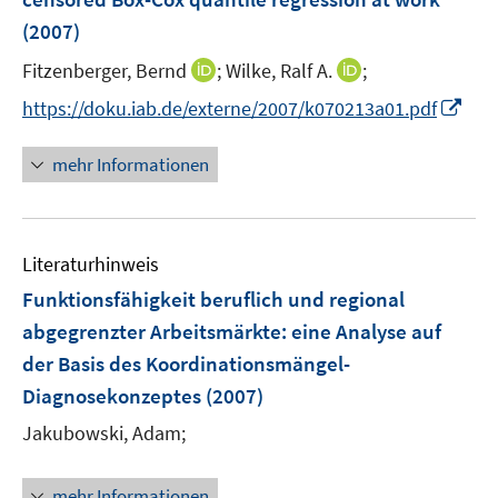
s
(2007)
t
e
I
I
Fitzenberger, Bernd
;
Wilke, Ralf A.
;
r
n
n
I
https://doku.iab.de/externe/2007/k070213a01.pdf
ö
n
n
n
f
e
e
n
mehr Informationen
f
u
u
e
n
e
e
u
e
m
m
e
n
F
F
Literaturhinweis
m
e
e
F
Funktionsfähigkeit beruflich und regional
n
n
e
abgegrenzter Arbeitsmärkte
:
eine Analyse auf
s
s
n
der Basis des Koordinationsmängel-
t
t
s
e
e
Diagnosekonzeptes
(2007)
t
r
r
e
Jakubowski, Adam;
ö
ö
r
f
f
ö
mehr Informationen
f
f