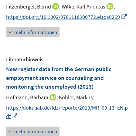
e
t
I
I
Fitzenberger, Bernd
;
Wilke, Ralf Andreas
;
n
e
n
n
s
I
https://doi.org/10.1002/9781118900772.etrds0269
r
n
n
t
n
ö
e
e
e
n
mehr Informationen
f
u
u
r
e
f
e
e
ö
u
n
m
m
f
e
e
F
F
Literaturhinweis
f
m
n
e
e
n
F
New register data from the German public
n
n
e
e
employment service on counseling and
s
s
n
n
monitoring the unemployed
t
(2013)
t
s
e
e
t
I
Hofmann, Barbara
;
Köhler, Markus;
r
r
e
n
https://doku.iab.de/fdz/reporte/2013/MR_09-13_EN.p
ö
ö
r
n
I
f
f
df
ö
e
n
f
f
f
u
n
n
n
mehr Informationen
f
e