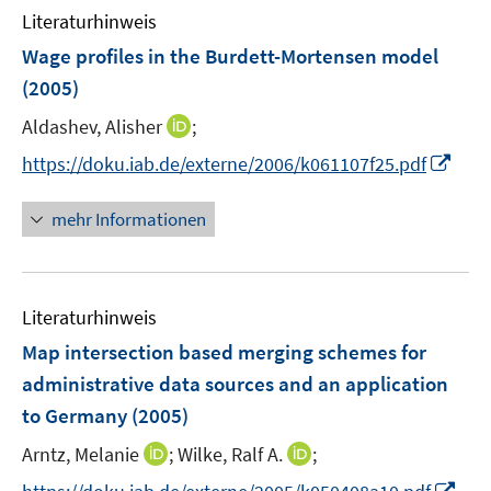
n
n
Literaturhinweis
m
s
s
F
Wage profiles in the Burdett-Mortensen model
t
t
e
e
e
(2005)
n
r
r
I
Aldashev, Alisher
;
s
ö
ö
n
t
I
f
f
https://doku.iab.de/externe/2006/k061107f25.pdf
n
e
n
f
f
e
r
n
n
n
mehr Informationen
u
ö
e
e
e
e
f
u
n
n
m
f
e
F
n
Literaturhinweis
m
e
e
F
Map intersection based merging schemes for
n
n
e
administrative data sources and an application
s
n
to Germany
(2005)
t
s
e
t
I
I
Arntz, Melanie
;
Wilke, Ralf A.
;
r
e
n
n
I