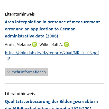
f
u
e
F
n
e
n
e
e
Literaturhinweis
m
n
n
F
Area interpolation in presence of measurement
s
e
error and an application to German
t
n
e
administrative data
(2006)
s
r
t
I
I
Arntz, Melanie
;
Wilke, Ralf A.
;
ö
e
n
n
f
https://doku.iab.de/fdz/reporte/2006/MR_01-06.pdf
r
n
n
f
I
ö
e
e
n
n
f
u
u
e
n
mehr Informationen
f
e
e
n
e
n
m
m
u
e
F
F
e
n
e
e
Literaturhinweis
m
n
n
F
Qualitätsverbesserung der Bildungsvariable in
s
s
e
der IAB-Beschäftigtenstichprobe 1975-2001
t
t