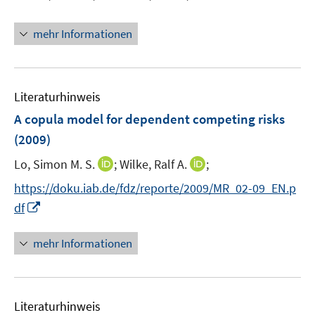
e
r
mehr Informationen
ö
f
f
n
Literaturhinweis
e
A copula model for dependent competing risks
n
(2009)
I
I
Lo, Simon M. S.
;
Wilke, Ralf A.
;
n
n
https://doku.iab.de/fdz/reporte/2009/MR_02-09_EN.p
n
n
I
df
e
e
n
u
u
n
mehr Informationen
e
e
e
m
m
u
F
F
e
e
e
Literaturhinweis
m