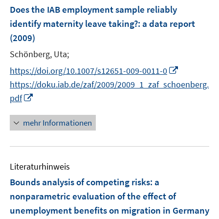
n
n
F
Does the IAB employment sample reliably
s
s
e
identify maternity leave taking?
:
a data report
t
t
n
e
e
(2009)
s
r
r
t
Schönberg, Uta;
ö
ö
e
I
https://doi.org/10.1007/s12651-009-0011-0
f
f
r
n
f
f
https://doku.iab.de/zaf/2009/2009_1_zaf_schoenberg.
ö
n
n
n
I
pdf
f
e
e
e
n
f
u
n
n
n
mehr Informationen
n
e
e
e
m
u
n
F
e
e
Literaturhinweis
m
n
F
Bounds analysis of competing risks
:
a
s
e
nonparametric evaluation of the effect of
t
n
unemployment benefits on migration in Germany
e
s