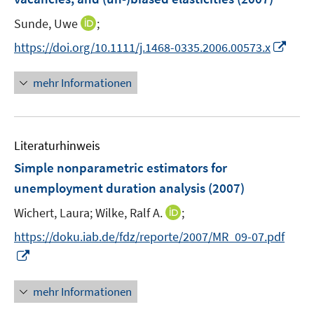
e
e
I
Sunde, Uwe
;
r
r
n
I
https://doi.org/10.1111/j.1468-0335.2006.00573.x
ö
ö
n
n
f
f
e
n
mehr Informationen
f
f
u
e
n
n
e
u
e
e
m
e
n
n
F
Literaturhinweis
m
e
F
Simple nonparametric estimators for
n
e
unemployment duration analysis
(2007)
s
n
t
I
Wichert, Laura;
Wilke, Ralf A.
;
s
e
n
t
https://doku.iab.de/fdz/reporte/2007/MR_09-07.pdf
r
n
e
I
ö
e
r
n
f
u
ö
n
mehr Informationen
f
e
f
e
n
m