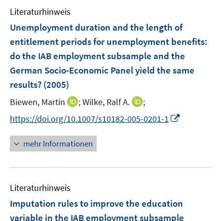
n
e
F
F
m
Literaturhinweis
n
e
e
F
Unemployment duration and the length of
s
n
n
e
t
entitlement periods for unemployment benefits
:
s
s
n
e
t
t
do the IAB employment subsample and the
s
r
e
e
t
German Socio-Economic Panel yield the same
ö
r
r
e
results?
(2005)
f
ö
ö
r
f
I
I
Biewen, Martin
f
;
Wilke, Ralf A.
f
;
ö
n
n
n
f
f
f
I
https://doi.org/10.1007/s10182-005-0201-1
e
n
n
n
n
f
n
n
e
e
e
e
n
n
mehr Informationen
u
u
n
n
e
e
e
e
n
u
m
m
e
F
F
Literaturhinweis
m
e
e
F
Imputation rules to improve the education
n
n
e
variable in the IAB employment subsample
s
s