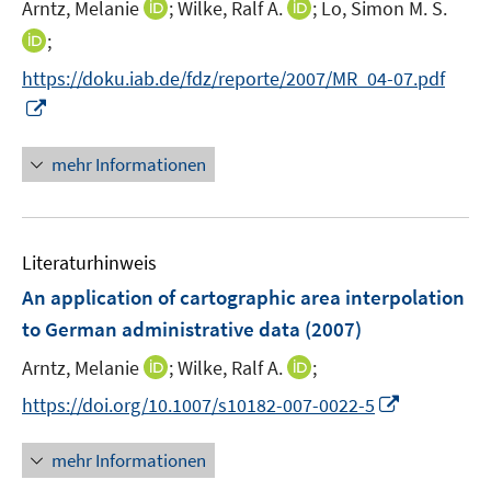
I
I
Arntz, Melanie
;
Wilke, Ralf A.
;
Lo, Simon M. S.
r
n
n
I
;
ö
n
n
n
f
https://doku.iab.de/fdz/reporte/2007/MR_04-07.pdf
e
e
n
f
I
u
u
e
n
n
e
e
u
e
n
mehr Informationen
m
m
e
n
e
F
F
m
u
e
e
F
e
n
n
e
Literaturhinweis
m
s
s
n
F
An application of cartographic area interpolation
t
t
s
e
e
e
to German administrative data
(2007)
t
n
r
r
e
I
I
Arntz, Melanie
;
Wilke, Ralf A.
;
s
ö
ö
r
n
n
t
f
f
I
https://doi.org/10.1007/s10182-007-0022-5
ö
n
n
e
f
f
n
f
e
e
r
n
n
n
f
mehr Informationen
u
u
ö
e
e
e
n