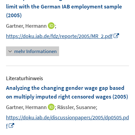
n
n
n
e
limit with the German IAB employment sample
s
s
n
(2005)
t
t
s
e
e
t
I
Gartner, Hermann
;
r
r
e
n
I
https://doku.iab.de/fdz/reporte/2005/MR_2.pdf
ö
ö
r
n
n
f
f
ö
e
n
f
f
mehr Informationen
f
u
e
n
n
f
e
u
e
e
n
m
e
n
n
e
F
Literaturhinweis
m
n
e
F
Analyzing the changing gender wage gap based
n
e
on multiply imputed right censored wages
(2005)
s
n
t
I
Gartner, Hermann
;
Rässler, Susanne;
s
e
n
t
https://doku.iab.de/discussionpapers/2005/dp0505.pd
r
n
e
I
f
ö
e
r
n
f