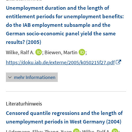
e
F
Unemployment duration and the length of
n
e
entitlement periods for unemployment benefits
:
s
n
do the IAB employment subsample and the
t
s
e
German socio-economic panel yield the same
t
r
e
results?
(2005)
ö
r
I
I
Wilke, Ralf A.
;
Biewen, Martin
;
f
ö
n
n
f
I
https://doku.iab.de/externe/2005/k050215f27.pdf
f
n
n
n
n
f
e
e
e
n
n
mehr Informationen
u
u
n
e
e
e
e
u
n
m
m
e
F
F
Literaturhinweis
m
e
e
F
Censored quantile regressions and the length of
n
n
e
unemployment periods in West Germany
(2004)
s
s
n
t
t
I
I
Lüdemann, Elke;
Zhang, Xuan
;
Wilke, Ralf A.
;