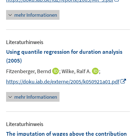
ö
e
n
n
f
u
e
n
mehr Informationen
f
e
n
e
n
m
u
e
F
e
n
e
Literaturhinweis
m
n
F
Using quantile regression for duration analysis
s
e
(2005)
t
n
e
I
I
Fitzenberger, Bernd
;
Wilke, Ralf A.
;
s
r
n
n
t
I
https://doku.iab.de/externe/2005/k050921a01.pdf
ö
n
n
e
n
f
e
e
r
n
mehr Informationen
f
u
u
ö
e
n
e
e
f
u
e
m
m
f
e
n
F
F
n
Literaturhinweis
m
e
e
e
F
The imputation of wages above the contribution