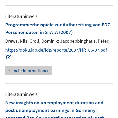
e
e
f
n
n
u
e
m
m
f
e
n
F
F
n
Literaturhinweis
m
e
e
e
F
Programmierbeispiele zur Aufbereitung von FDZ
n
n
n
e
Personendaten in STATA
(2007)
s
s
n
t
t
Drews, Nils;
Groll, Dominik;
Jacobebbinghaus, Peter;
s
e
e
t
https://doku.iab.de/fdz/reporte/2007/MR_06-07.pdf
r
r
e
I
ö
ö
r
n
f
f
ö
n
mehr Informationen
f
f
f
e
n
n
f
u
e
e
n
e
n
n
e
Literaturhinweis
m
n
F
New insights on unemployment duration and
e
post unemployment earnings in Germany
:
n
censored Box-Cox quantile regression at work