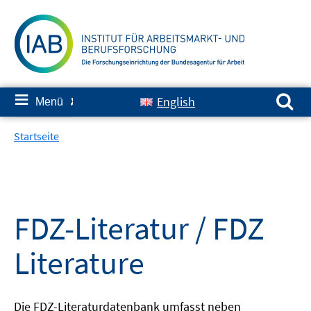
Springe
zum
Inhalt
Suchen nach:
≡
English
Menü
✘
Startseite
FDZ-Literatur / FDZ
Literature
Die FDZ-Literaturdatenbank umfasst neben