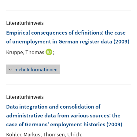
e
e
e
n
m
u
n
n
e
F
e
n
e
Literaturhinweis
m
n
F
Empirical consequences of definitions
:
the case
s
e
of unemployment in German register data
(2009)
t
n
e
I
Kruppe, Thomas
;
s
r
n
t
ö
n
e
mehr Informationen
f
e
r
f
u
ö
n
e
f
e
m
f
Literaturhinweis
n
F
n
Data integration and consolidation of
e
e
administrative data from various sources
:
the
n
n
case of Germans' employment histories
(2009)
s
t
Köhler, Markus;
Thomsen, Ulrich;