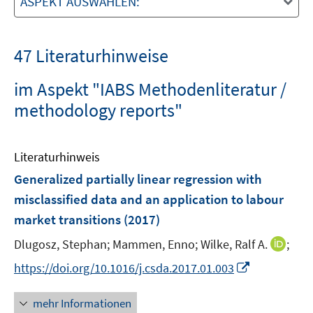
ASPEKT AUSWÄHLEN:
47 Literaturhinweise
im Aspekt "IABS Methodenliteratur /
methodology reports"
Literaturhinweis
Generalized partially linear regression with
misclassified data and an application to labour
market transitions
(2017)
I
Dlugosz, Stephan;
Mammen, Enno;
Wilke, Ralf A.
;
n
I
https://doi.org/10.1016/j.csda.2017.01.003
n
n
e
n
mehr Informationen
u