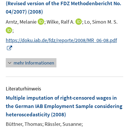
r
(Revised version of the FDZ Methodenbericht No.
t
ö
e
04/2007)
(2008)
f
r
I
I
Arntz, Melanie
;
Wilke, Ralf A.
;
Lo, Simon M. S.
f
ö
n
n
n
I
;
f
n
n
e
n
f
https://doku.iab.de/fdz/reporte/2008/MR_06-08.pdf
e
e
n
n
n
I
u
u
e
e
n
e
e
u
n
n
mehr Informationen
m
m
e
e
F
F
m
u
e
e
F
e
n
n
e
Literaturhinweis
m
s
s
n
F
Multiple imputation of right-censored wages in
t
t
s
e
e
e
the German IAB Employment Sample considering
t
n
r
r
e
heteroscedasticity
(2008)
s
ö
ö
r
t
Büttner, Thomas;
Rässler, Susanne;
f
f
ö