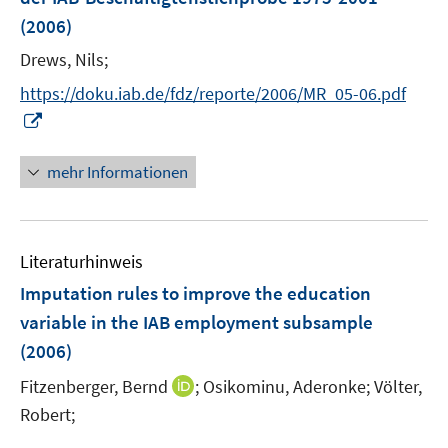
n
e
e
(2006)
s
r
r
t
Drews, Nils;
ö
ö
e
https://doku.iab.de/fdz/reporte/2006/MR_05-06.pdf
f
f
r
f
f
I
ö
n
n
n
f
e
e
n
mehr Informationen
f
n
n
e
n
u
e
e
n
Literaturhinweis
m
F
Imputation rules to improve the education
e
variable in the IAB employment subsample
n
(2006)
s
t
I
Fitzenberger, Bernd
;
Osikominu, Aderonke;
Völter,
e
n
Robert;
r
n