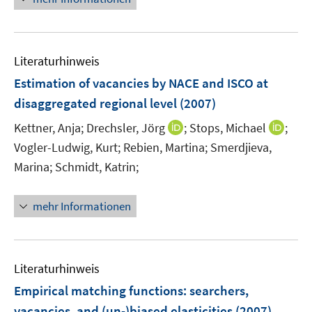
f
n
n
f
e
e
n
n
n
e
Literaturhinweis
n
Estimation of vacancies by NACE and ISCO at
disaggregated regional level
(2007)
I
I
Kettner, Anja;
Drechsler, Jörg
;
Stops, Michael
;
n
n
Vogler-Ludwig, Kurt;
Rebien, Martina;
Smerdjieva,
n
n
Marina;
Schmidt, Katrin;
e
e
u
u
mehr Informationen
e
e
m
m
F
F
e
e
Literaturhinweis
n
n
Empirical matching functions
:
searchers,
s
s
vacancies, and (un-)biased elasticities
(2007)
t
t