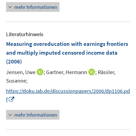
ö
e
mehr Informationen
f
u
f
e
n
m
e
F
Literaturhinweis
n
e
Measuring overeducation with earnings frontiers
n
and multiply imputed censored income data
s
(2006)
t
e
I
I
Jensen, Uwe
;
Gartner, Hermann
;
Rässler,
r
n
n
Susanne;
ö
n
n
f
https://doku.iab.de/discussionpapers/2006/dp1106.pd
e
e
f
I
f
u
u
n
n
e
e
e
n
mehr Informationen
m
m
n
e
F
F
u
e
e
e