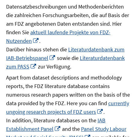
Datensatzbeschreibungen und Methodenberichten
die zahlreichen Forschungsarbeiten, die auf Basis der
am FDZ angebotenen Daten entstanden sind. Hier
finden Sie
aktuell laufende Projekte von FDZ-
In
Nutzenden
.
neuem
Darüber hinaus stehen die
Literaturdatenbank zum
Fenster
In
IAB-Betriebspanel
sowie die
Literaturdatenbank
öffnen
neuem
In
zum PASS
zur Verfügung.
Fenster
neuem
Apart from dataset descriptions and methodology
öffnen
Fenster
reports, the FDZ literature database contains
öffnen
numerous research papers written on the basis of the
data provided by the FDZ. Here you can find
currently
In
ungoing research projects of FDZ users
.
neuem
In addition, literature databases on the
IAB
Fenster
In
Establishment Panel
and the
Panel Study Labour
öffnen
neuem
In