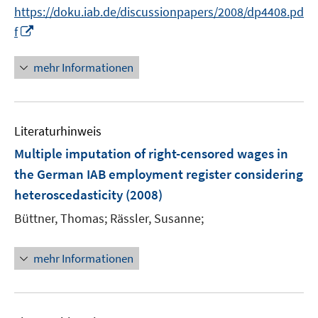
e
f
f
https://doku.iab.de/discussionpapers/2008/dp4408.pd
f
r
n
n
f
I
f
ö
e
e
n
n
f
n
n
e
n
mehr Informationen
f
n
e
n
u
e
e
n
Literaturhinweis
m
F
Multiple imputation of right-censored wages in
e
the German IAB employment register considering
n
heteroscedasticity
(2008)
s
t
Büttner, Thomas;
Rässler, Susanne;
e
r
mehr Informationen
ö
f
f