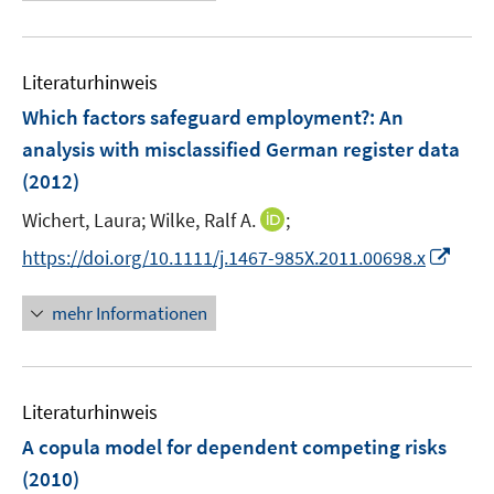
e
e
e
n
m
u
n
n
e
F
e
n
e
Literaturhinweis
m
n
F
Which factors safeguard employment?
:
An
s
e
analysis with misclassified German register data
t
n
e
(2012)
s
r
t
I
Wichert, Laura;
Wilke, Ralf A.
;
ö
e
n
I
f
https://doi.org/10.1111/j.1467-985X.2011.00698.x
r
n
n
f
ö
e
n
n
mehr Informationen
f
u
e
e
f
e
u
n
n
m
e
e
F
Literaturhinweis
m
n
e
F
A copula model for dependent competing risks
n
e
(2010)
s
n