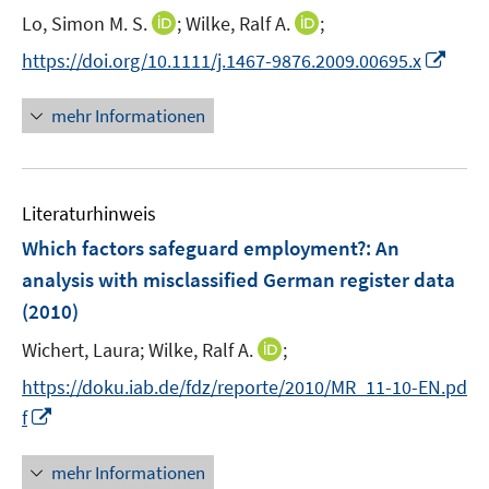
t
I
I
Lo, Simon M. S.
;
Wilke, Ralf A.
;
s
e
n
n
t
I
https://doi.org/10.1111/j.1467-9876.2009.00695.x
r
n
n
e
n
ö
e
e
r
n
mehr Informationen
f
u
u
ö
e
f
e
e
f
u
n
m
m
f
e
e
F
F
n
Literaturhinweis
m
n
e
e
e
F
Which factors safeguard employment?
:
An
n
n
n
e
analysis with misclassified German register data
s
s
n
(2010)
t
t
s
e
e
t
I
Wichert, Laura;
Wilke, Ralf A.
;
r
r
e
n
https://doku.iab.de/fdz/reporte/2010/MR_11-10-EN.pd
ö
ö
r
n
I
f
f
f
ö
e
n
f
f
f
u
n
n
n
mehr Informationen
f
e