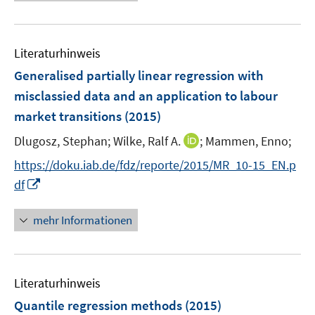
e
e
u
m
e
F
Literaturhinweis
m
e
F
Generalised partially linear regression with
n
e
misclassied data and an application to labour
s
n
market transitions
(2015)
t
s
e
t
I
Dlugosz, Stephan;
Wilke, Ralf A.
;
Mammen, Enno;
r
e
n
https://doku.iab.de/fdz/reporte/2015/MR_10-15_EN.p
ö
r
n
I
f
df
ö
e
n
f
f
u
n
n
mehr Informationen
f
e
e
e
n
m
u
n
e
F
e
n
e
Literaturhinweis
m
n
F
Quantile regression methods
(2015)
s