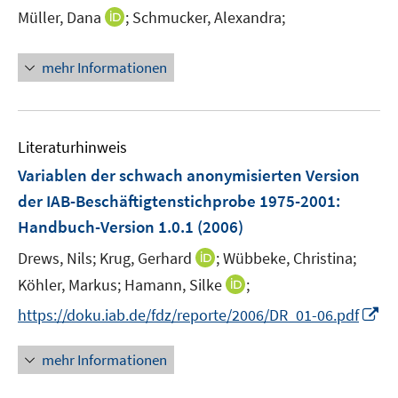
I
Müller, Dana
;
Schmucker, Alexandra;
s
n
t
n
e
mehr Informationen
e
r
u
ö
e
f
m
f
Literaturhinweis
F
n
Variablen der schwach anonymisierten Version
e
e
der IAB-Beschäftigtenstichprobe 1975-2001
:
n
n
Handbuch-Version 1.0.1
(2006)
s
t
I
Drews, Nils;
Krug, Gerhard
;
Wübbeke, Christina;
e
n
I
Köhler, Markus;
Hamann, Silke
;
r
n
n
I
https://doku.iab.de/fdz/reporte/2006/DR_01-06.pdf
ö
e
n
n
f
u
e
n
f
mehr Informationen
e
u
e
n
m
e
u