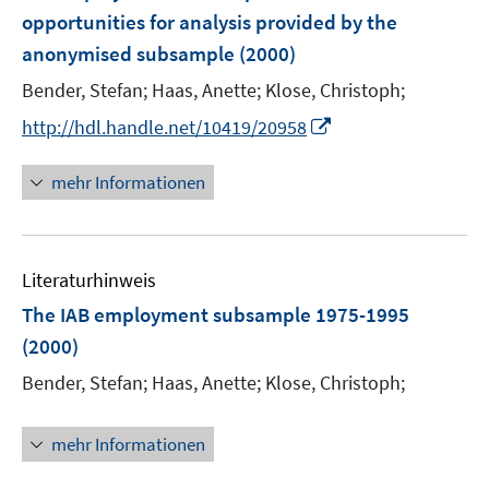
n
opportunities for analysis provided by the
e
anonymised subsample
(2000)
n
Bender, Stefan;
Haas, Anette;
Klose, Christoph;
I
http://hdl.handle.net/10419/20958
n
n
mehr Informationen
e
u
e
Literaturhinweis
m
F
The IAB employment subsample 1975-1995
e
(2000)
n
Bender, Stefan;
Haas, Anette;
Klose, Christoph;
s
t
e
mehr Informationen
r