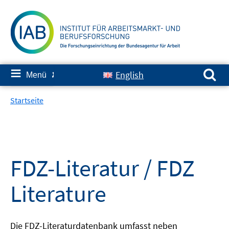
Springe
zum
Inhalt
Suchen nach:
≡
English
Menü
✘
Startseite
FDZ-Literatur / FDZ
Literature
Die FDZ-Literaturdatenbank umfasst neben