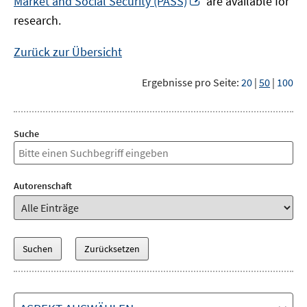
Market and Social Security (PASS)
are available for
Fenster
neuem
research.
öffnen
Fenster
öffnen
Zurück zur Übersicht
Ergebnisse pro Seite:
20
|
50
|
100
Suche
Autorenschaft