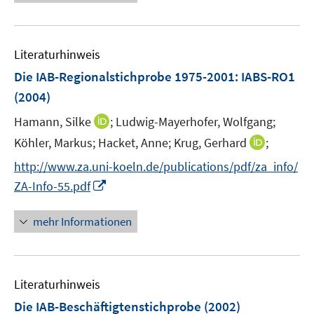
e
n
n
F
F
m
u
e
e
e
e
F
e
n
n
n
n
e
Literaturhinweis
m
s
s
n
F
Die IAB-Regionalstichprobe 1975-2001
t
t
:
IABS-RO1
s
e
e
e
(2004)
t
n
r
r
e
I
Hamann, Silke
;
Ludwig-Mayerhofer, Wolfgang;
s
ö
ö
r
n
t
I
Köhler, Markus;
Hacket, Anne;
Krug, Gerhard
;
f
f
ö
n
e
n
f
f
f
http://www.za.uni-koeln.de/publications/pdf/za_info/
e
r
n
n
n
f
I
ZA-Info-55.pdf
u
ö
e
e
e
n
n
e
f
u
n
n
e
n
mehr Informationen
m
f
e
n
e
F
n
m
u
e
e
F
e
n
n
e
Literaturhinweis
m
s
n
F
Die IAB-Beschäftigtenstichprobe
t
(2002)
s