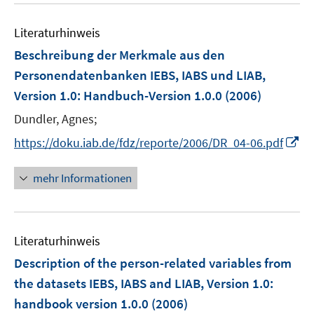
e
F
m
e
n
e
F
Literaturhinweis
m
n
e
F
Beschreibung der Merkmale aus den
s
n
e
t
Personendatenbanken IEBS, IABS und LIAB,
s
n
e
Version 1.0
:
Handbuch-Version 1.0.0
t
(2006)
s
r
e
t
Dundler, Agnes;
ö
r
e
I
f
https://doku.iab.de/fdz/reporte/2006/DR_04-06.pdf
ö
r
n
f
f
ö
n
n
mehr Informationen
f
f
e
e
n
f
u
n
e
n
e
n
e
Literaturhinweis
m
n
F
Description of the person-related variables from
e
the datasets IEBS, IABS and LIAB, Version 1.0
:
n
handbook version 1.0.0
(2006)
s