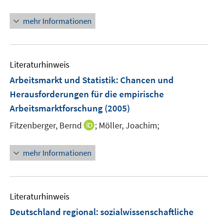
r
ö
mehr Informationen
f
f
n
e
Literaturhinweis
n
Arbeitsmarkt und Statistik
:
Chancen und
Herausforderungen für die empirische
Arbeitsmarktforschung
(2005)
I
Fitzenberger, Bernd
;
Möller, Joachim;
n
n
mehr Informationen
e
u
e
m
Literaturhinweis
F
Deutschland regional
:
sozialwissenschaftliche