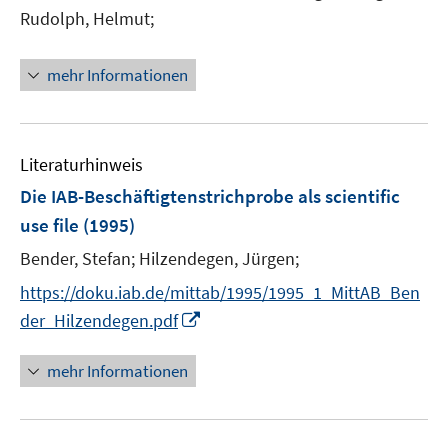
Rudolph, Helmut;
mehr Informationen
Literaturhinweis
Die IAB-Beschäftigtenstrichprobe als scientific
use file
(1995)
Bender, Stefan;
Hilzendegen, Jürgen;
https://doku.iab.de/mittab/1995/1995_1_MittAB_Ben
I
der_Hilzendegen.pdf
n
n
mehr Informationen
e
u
e