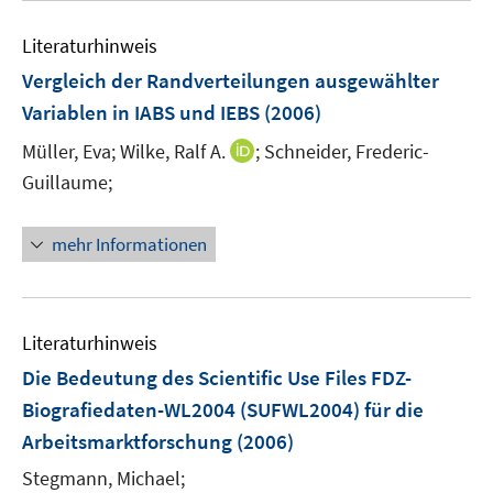
f
n
Literaturhinweis
e
Vergleich der Randverteilungen ausgewählter
n
Variablen in IABS und IEBS
(2006)
I
Müller, Eva;
Wilke, Ralf A.
;
Schneider, Frederic-
n
Guillaume;
n
e
mehr Informationen
u
e
m
F
Literaturhinweis
e
Die Bedeutung des Scientific Use Files FDZ-
n
Biografiedaten-WL2004 (SUFWL2004) für die
s
Arbeitsmarktforschung
(2006)
t
e
Stegmann, Michael;