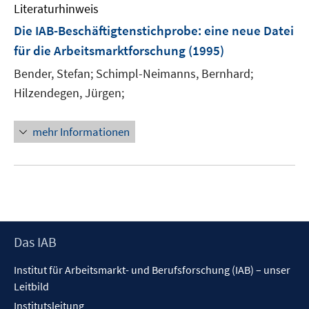
Literaturhinweis
m
F
Die IAB-Beschäftigtenstichprobe: eine neue Datei
e
für die Arbeitsmarktforschung
(1995)
n
Bender, Stefan;
Schimpl-Neimanns, Bernhard;
s
t
Hilzendegen, Jürgen;
e
r
mehr Informationen
ö
f
f
n
e
n
Footer
Das IAB
Inhalt
Institut für Arbeitsmarkt- und Berufsforschung (IAB) – unser
Leitbild
Institutsleitung