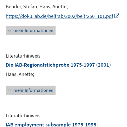
e
e
t
Bender, Stefan;
Haas, Anette;
n
r
e
I
s
https://doku.iab.de/beitrab/2002/beitr250_101.pdf
ö
r
n
t
f
ö
n
e
mehr Informationen
f
f
e
r
n
f
u
ö
e
n
e
f
n
e
Literaturhinweis
m
f
n
F
n
Die IAB-Regionalstichprobe 1975-1997
(2001)
e
e
Haas, Anette;
n
n
s
t
mehr Informationen
e
r
ö
Literaturhinweis
f
f
IAB employment subsample 1975-1995
: