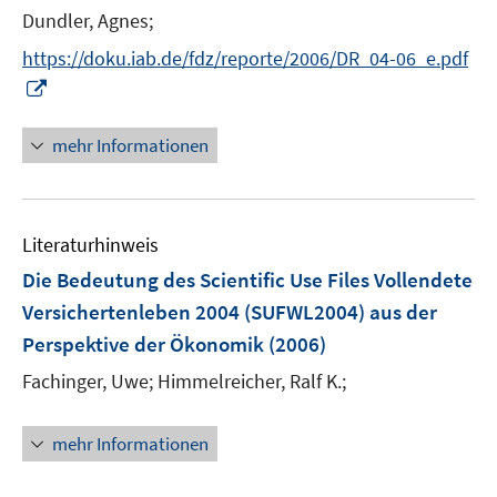
t
Dundler, Agnes;
e
https://doku.iab.de/fdz/reporte/2006/DR_04-06_e.pdf
r
I
ö
n
f
n
mehr Informationen
f
e
n
u
e
e
n
Literaturhinweis
m
F
Die Bedeutung des Scientific Use Files Vollendete
e
Versichertenleben 2004 (SUFWL2004) aus der
n
Perspektive der Ökonomik
(2006)
s
t
Fachinger, Uwe;
Himmelreicher, Ralf K.;
e
r
mehr Informationen
ö
f