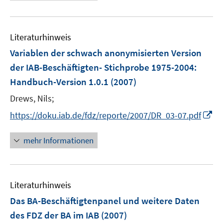
e
u
e
Literaturhinweis
m
F
Variablen der schwach anonymisierten Version
e
der IAB-Beschäftigten- Stichprobe 1975-2004
:
n
Handbuch-Version 1.0.1
(2007)
s
t
Drews, Nils;
e
I
https://doku.iab.de/fdz/reporte/2007/DR_03-07.pdf
r
n
ö
n
mehr Informationen
f
e
f
u
n
e
e
Literaturhinweis
m
n
F
Das BA-Beschäftigtenpanel und weitere Daten
e
des FDZ der BA im IAB
(2007)
n