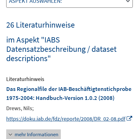
ASPEKT AUSWÄHLEN:
26 Literaturhinweise
im Aspekt "IABS
Datensatzbeschreibung / dataset
descriptions"
Literaturhinweis
Das Regionalfile der IAB-Beschäftigtenstichprobe
1975-2004
:
Handbuch-Version 1.0.2
(2008)
Drews, Nils;
I
https://doku.iab.de/fdz/reporte/2008/DR_02-08.pdf
n
n
mehr Informationen