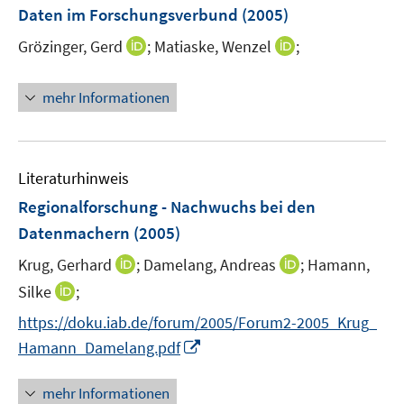
e
Daten im Forschungsverbund
(2005)
n
s
I
I
Grözinger, Gerd
;
Matiaske, Wenzel
;
t
n
n
e
n
n
mehr Informationen
r
e
e
ö
u
u
f
e
e
f
m
m
Literaturhinweis
n
F
F
Regionalforschung - Nachwuchs bei den
e
e
e
Datenmachern
(2005)
n
n
n
s
s
I
I
Krug, Gerhard
;
Damelang, Andreas
;
Hamann,
t
t
n
n
I
Silke
;
e
e
n
n
n
https://doku.iab.de/forum/2005/Forum2-2005_Krug_
r
r
e
e
n
I
Hamann_Damelang.pdf
ö
ö
u
u
e
n
f
f
e
e
u
n
f
f
mehr Informationen
m
m
e