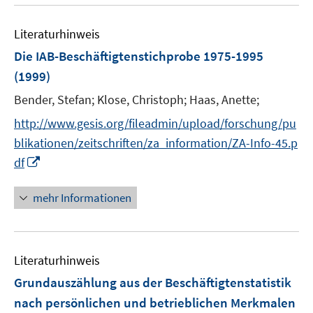
ö
f
Literaturhinweis
f
n
Die IAB-Beschäftigtenstichprobe 1975-1995
e
(1999)
n
Bender, Stefan;
Klose, Christoph;
Haas, Anette;
http://www.gesis.org/fileadmin/upload/forschung/pu
blikationen/zeitschriften/za_information/ZA-Info-45.p
I
df
n
n
mehr Informationen
e
u
e
Literaturhinweis
m
F
Grundauszählung aus der Beschäftigtenstatistik
e
nach persönlichen und betrieblichen Merkmalen
n