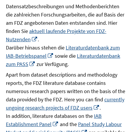
Datensatzbeschreibungen und Methodenberichten
die zahlreichen Forschungsarbeiten, die auf Basis der
am FDZ angebotenen Daten entstanden sind. Hier
finden Sie
aktuell laufende Projekte von FDZ-
In
Nutzenden
.
neuem
Darüber hinaus stehen die
Literaturdatenbank zum
Fenster
In
IAB-Betriebspanel
sowie die
Literaturdatenbank
öffnen
neuem
In
zum PASS
zur Verfügung.
Fenster
neuem
Apart from dataset descriptions and methodology
öffnen
Fenster
reports, the FDZ literature database contains
öffnen
numerous research papers written on the basis of the
data provided by the FDZ. Here you can find
currently
In
ungoing research projects of FDZ users
.
neuem
In addition, literature databases on the
IAB
Fenster
In
Establishment Panel
and the
Panel Study Labour
öffnen
neuem
In