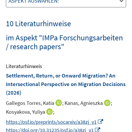
ASPEKT AUSWÄHLEN:
10 Literaturhinweise
im Aspekt "IMPa Forschungsarbeiten
/ research papers"
Literaturhinweis
Settlement, Return, or Onward Migration? An
Intersectional Perspective on Migration Decisions
(2026)
I
I
Gallegos Torres, Katia
;
Kanas, Agnieszka
;
n
n
I
Kosyakova, Yuliya
;
n
n
n
I
https://osf.io/preprints/socarxiv/a38zj_v1
e
e
n
n
I
https://doi.org/10.31235/osf.io/a38zj_v1
u
u