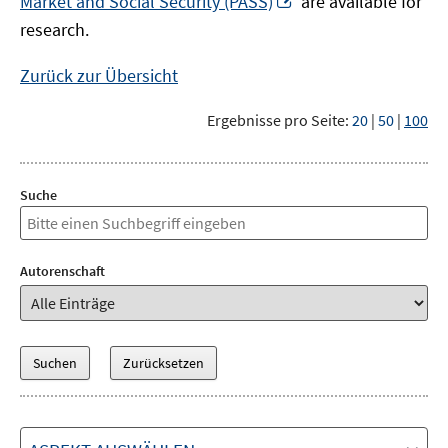
Market and Social Security (PASS)
are available for
Fenster
neuem
research.
öffnen
Fenster
öffnen
Zurück zur Übersicht
Ergebnisse pro Seite:
20
|
50
|
100
Suche
Autorenschaft