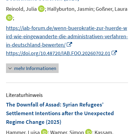
f
s
f
e
e
n
t
I
Reinold, Julia
;
Hallyburton, Jasmin;
Goßner, Laura
f
n
n
e
e
n
n
I
;
n
r
n
e
n
https://iab-forum.de/wenn-buerokratie-zur-huerde-w
ö
e
n
n
ird-wie-eingewanderte-die-administrativen-verfahren-
f
u
e
f
I
e
in-deutschland-bewerten/
u
n
n
m
I
https://doi.org/10.48720/IAB.FOO.20260702.01
e
e
n
F
n
m
n
e
e
n
F
mehr Informationen
u
n
e
e
e
s
u
n
m
t
e
s
F
e
Literaturhinweis
m
t
e
r
F
e
The Downfall of Assad: Syrian Refugees’
n
ö
e
r
Settlement Intentions after the Unexpected
s
f
n
ö
Regime Change
(2025)
t
f
s
f
e
n
t
I
I
Hammer, Luisa
f
;
Wagner, Simon
;
Kassam,