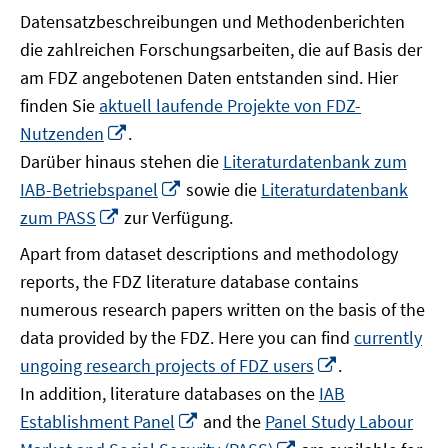
Datensatzbeschreibungen und Methodenberichten
die zahlreichen Forschungsarbeiten, die auf Basis der
am FDZ angebotenen Daten entstanden sind. Hier
finden Sie
aktuell laufende Projekte von FDZ-
In
Nutzenden
.
neuem
Darüber hinaus stehen die
Literaturdatenbank zum
Fenster
In
IAB-Betriebspanel
sowie die
Literaturdatenbank
öffnen
neuem
In
zum PASS
zur Verfügung.
Fenster
neuem
Apart from dataset descriptions and methodology
öffnen
Fenster
reports, the FDZ literature database contains
öffnen
numerous research papers written on the basis of the
data provided by the FDZ. Here you can find
currently
In
ungoing research projects of FDZ users
.
neuem
In addition, literature databases on the
IAB
Fenster
In
Establishment Panel
and the
Panel Study Labour
öffnen
neuem
In