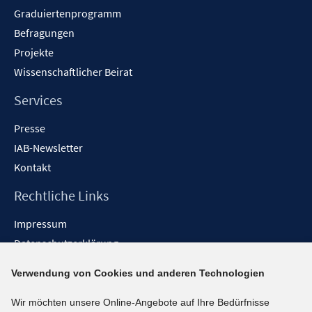
n
f
Graduiertenprogramm
ö
n
n
e
f
f
Befragungen
n
n
f
Projekte
e
n
Wissenschaftlicher Beirat
n
e
n
Services
Presse
IAB-Newsletter
Kontakt
Rechtliche Links
Impressum
Datenschutzerklärung
Erklärung zur Barrierefreiheit
Verwendung von Cookies und anderen Technologien
Barrieren melden
Wir möchten unsere Online-Angebote auf Ihre Bedürfnisse
Social-Media-Kanäle