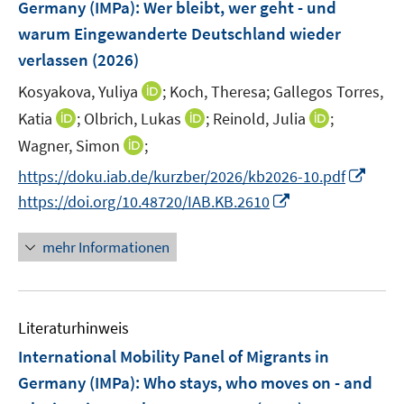
Germany (IMPa): Wer bleibt, wer geht - und
s
s
n
warum Eingewanderte Deutschland wieder
t
t
s
e
e
verlassen
(2026)
t
r
r
e
I
Kosyakova, Yuliya
;
Koch, Theresa;
Gallegos Torres,
ö
ö
r
n
I
I
I
Katia
;
Olbrich, Lukas
;
Reinold, Julia
;
f
f
ö
n
n
n
n
f
f
I
Wagner, Simon
;
f
e
n
n
n
n
n
n
f
I
https://doku.iab.de/kurzber/2026/kb2026-10.pdf
u
e
e
e
e
e
n
n
n
e
I
https://doi.org/10.48720/IAB.KB.2610
u
u
u
n
n
e
e
n
m
n
e
e
e
u
n
e
F
n
mehr Informationen
m
m
m
e
u
e
e
F
F
F
m
e
n
u
e
e
e
F
m
s
e
n
n
n
e
F
Literaturhinweis
t
m
s
s
s
n
e
e
F
International Mobility Panel of Migrants in
t
t
t
s
n
r
e
e
e
e
Germany (IMPa): Who stays, who moves on - and
t
s
ö
n
r
r
r