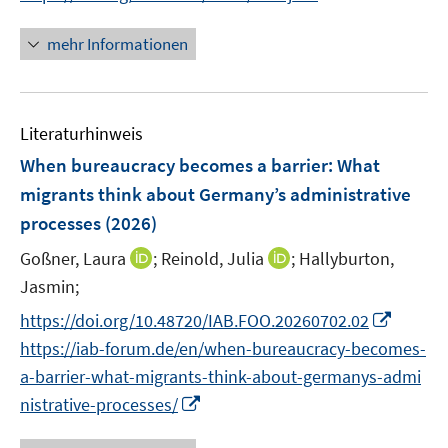
e
n
n
e
e
u
e
n
mehr Informationen
m
m
e
u
e
F
F
m
e
u
e
e
F
m
e
n
n
e
F
Literaturhinweis
m
s
s
n
e
F
When bureaucracy becomes a barrier: What
t
t
s
n
e
e
e
migrants think about Germany’s administrative
t
s
n
r
r
e
processes
(2026)
t
s
ö
ö
r
e
t
I
I
Goßner, Laura
;
Reinold, Julia
;
Hallyburton,
f
f
ö
r
e
n
n
f
f
Jasmin;
f
ö
r
n
n
n
n
f
I
https://doi.org/10.48720/IAB.FOO.20260702.02
f
ö
e
e
e
e
n
n
f
https://iab-forum.de/en/when-bureaucracy-becomes-
f
u
u
n
n
e
n
n
f
a-barrier-what-migrants-think-about-germanys-admi
e
e
n
e
e
n
m
I
m
nistrative-processes/
u
n
e
F
n
F
e
n