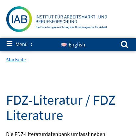
Springe
zum
Inhalt
Suchen nach:
≡
English
Menü
✘
Startseite
FDZ-Literatur / FDZ
Literature
Die FDZ-Literaturdatenbank umfasst neben