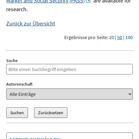
Market and Social Security (PASS)
are available for
Fenster
neuem
research.
öffnen
Fenster
öffnen
Zurück zur Übersicht
Ergebnisse pro Seite:
20
|
50
|
100
Suche
Autorenschaft