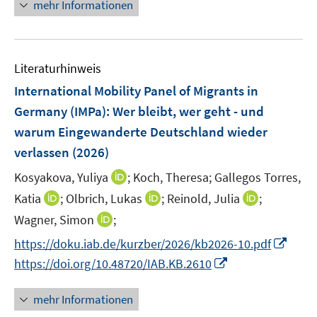
e
n
e
mehr Informationen
m
n
e
n
F
s
u
s
e
t
e
t
n
Literaturhinweis
e
m
e
s
r
F
r
International Mobility Panel of Migrants in
t
ö
e
ö
Germany (IMPa): Wer bleibt, wer geht - und
e
f
n
f
r
warum Eingewanderte Deutschland wieder
f
s
f
ö
verlassen
(2026)
n
t
n
f
e
e
e
I
Kosyakova, Yuliya
;
Koch, Theresa;
Gallegos Torres,
f
n
r
n
n
n
I
I
I
Katia
;
Olbrich, Lukas
;
Reinold, Julia
;
ö
n
e
n
n
n
I
Wagner, Simon
;
f
e
n
n
n
n
n
f
I
https://doku.iab.de/kurzber/2026/kb2026-10.pdf
u
e
e
e
n
n
n
e
I
https://doi.org/10.48720/IAB.KB.2610
u
u
u
e
e
n
m
n
e
e
e
u
n
e
F
n
mehr Informationen
m
m
m
e
u
e
e
F
F
F