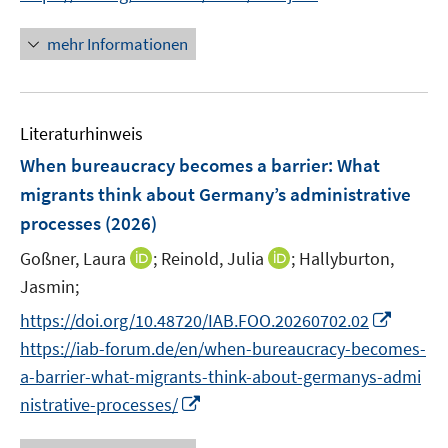
e
n
n
e
e
u
e
n
mehr Informationen
m
m
e
u
e
F
F
m
e
u
e
e
F
m
e
n
n
e
F
Literaturhinweis
m
s
s
n
e
F
When bureaucracy becomes a barrier: What
t
t
s
n
e
e
e
migrants think about Germany’s administrative
t
s
n
r
r
e
processes
(2026)
t
s
ö
ö
r
e
t
I
I
Goßner, Laura
;
Reinold, Julia
;
Hallyburton,
f
f
ö
r
e
n
n
f
f
Jasmin;
f
ö
r
n
n
n
n
f
I
https://doi.org/10.48720/IAB.FOO.20260702.02
f
ö
e
e
e
e
n
n
f
https://iab-forum.de/en/when-bureaucracy-becomes-
f
u
u
n
n
e
n
n
f
a-barrier-what-migrants-think-about-germanys-admi
e
e
n
e
e
n
m
I
m
nistrative-processes/
u
n
e
F
n
F
e
n