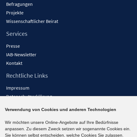
f
f
Befragungen
n
n
f
Projekte
e
n
Wissenschaftlicher Beirat
n
e
n
Services
Presse
IAB-Newsletter
Kontakt
Rechtliche Links
Impressum
Datenschutzerklärung
Erklärung zur Barrierefreiheit
Verwendung von Cookies und anderen Technologien
Barrieren melden
Wir möchten unsere Online-Angebote auf Ihre Bedürfnisse
Social-Media-Kanäle
anpassen. Zu diesem Zweck setzen wir sogenannte Cookies ein.
Sie können selbst entscheiden, welche Cookies Sie zulassen.