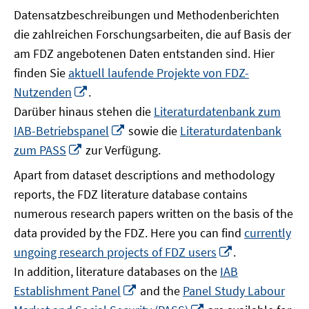
Datensatzbeschreibungen und Methodenberichten
die zahlreichen Forschungsarbeiten, die auf Basis der
am FDZ angebotenen Daten entstanden sind. Hier
finden Sie
aktuell laufende Projekte von FDZ-
In
Nutzenden
.
neuem
Darüber hinaus stehen die
Literaturdatenbank zum
Fenster
In
IAB-Betriebspanel
sowie die
Literaturdatenbank
öffnen
neuem
In
zum PASS
zur Verfügung.
Fenster
neuem
Apart from dataset descriptions and methodology
öffnen
Fenster
reports, the FDZ literature database contains
öffnen
numerous research papers written on the basis of the
data provided by the FDZ. Here you can find
currently
In
ungoing research projects of FDZ users
.
neuem
In addition, literature databases on the
IAB
Fenster
In
Establishment Panel
and the
Panel Study Labour
öffnen
neuem
In