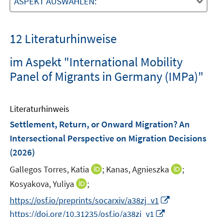
ASPEKT AUSWÄHLEN:
12 Literaturhinweise
im Aspekt "International Mobility
Panel of Migrants in Germany (IMPa)"
Literaturhinweis
Settlement, Return, or Onward Migration? An
Intersectional Perspective on Migration Decisions
(2026)
I
I
Gallegos Torres, Katia
;
Kanas, Agnieszka
;
n
n
I
Kosyakova, Yuliya
;
n
n
n
I
https://osf.io/preprints/socarxiv/a38zj_v1
e
e
n
n
I
https://doi.org/10.31235/osf.io/a38zj_v1
u
u