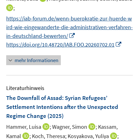
ö
ö
e
e
r
n
e
n
f
f
I
;
f
f
n
n
ö
e
r
n
n
n
n
f
f
https://iab-forum.de/wenn-buerokratie-zur-huerde-w
f
n
ö
e
e
e
n
n
n
f
ird-wie-eingewanderte-die-administrativen-verfahren-
f
u
n
n
e
e
e
n
f
I
e
in-deutschland-bewerten/
u
n
n
e
n
n
m
I
https://doi.org/10.48720/IAB.FOO.20260702.01
e
n
e
n
F
n
m
n
e
e
n
F
mehr Informationen
u
n
e
e
e
s
u
n
m
t
e
s
F
e
Literaturhinweis
m
t
e
r
F
e
The Downfall of Assad: Syrian Refugees’
n
ö
e
r
Settlement Intentions after the Unexpected
s
f
n
ö
Regime Change
(2025)
t
f
s
f
e
n
t
I
I
Hammer, Luisa
f
;
Wagner, Simon
;
Kassam,
r
e
e
n
n
n
I
I
Kamal
;
Koch, Theresa;
Kosyakova, Yuliya
;