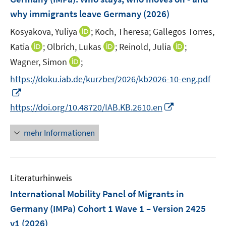
f
f
f
n
ö
why immigrants leave Germany
(2026)
n
n
f
s
f
e
e
n
t
I
Kosyakova, Yuliya
;
Koch, Theresa;
Gallegos Torres,
f
n
n
e
e
n
n
I
I
I
Katia
;
Olbrich, Lukas
;
Reinold, Julia
;
n
r
n
e
n
n
n
I
Wagner, Simon
;
ö
e
n
n
n
n
n
f
https://doku.iab.de/kurzber/2026/kb2026-10-eng.pdf
u
e
e
e
n
f
I
e
u
u
u
e
n
n
m
I
e
e
e
https://doi.org/10.48720/IAB.KB.2610.en
u
e
n
F
n
m
m
m
e
n
e
e
n
F
F
F
mehr Informationen
m
u
n
e
e
e
e
F
e
s
u
n
n
n
e
m
t
e
s
s
s
n
F
e
Literaturhinweis
m
t
t
t
s
e
r
F
e
e
e
International Mobility Panel of Migrants in
t
n
ö
e
r
r
r
e
Germany (IMPa) Cohort 1 Wave 1 – Version 2425
s
f
n
ö
ö
ö
r
v1
(2026)
t
f