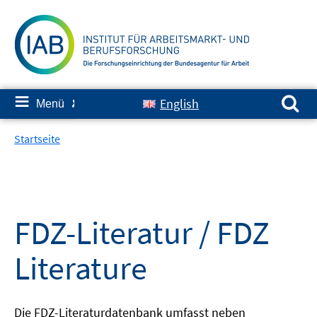
Springe
zum
Inhalt
Suchen nach:
≡
English
Menü
✘
Startseite
FDZ-Literatur / FDZ
Literature
Die FDZ-Literaturdatenbank umfasst neben