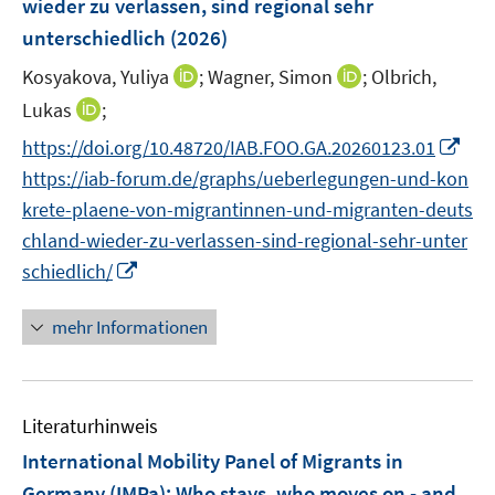
wieder zu verlassen, sind regional sehr
t
t
s
e
e
unterschiedlich
(2026)
t
r
r
e
I
I
Kosyakova, Yuliya
;
Wagner, Simon
;
Olbrich,
ö
ö
r
n
n
I
Lukas
;
f
f
ö
n
n
n
f
f
I
f
https://doi.org/10.48720/IAB.FOO.GA.20260123.01
e
e
n
n
n
n
f
https://iab-forum.de/graphs/ueberlegungen-und-kon
u
u
e
e
e
n
n
e
e
krete-plaene-von-migrantinnen-und-migranten-deuts
u
n
n
e
e
m
m
chland-wieder-zu-verlassen-sind-regional-sehr-unter
e
u
n
F
F
m
I
schiedlich/
e
e
e
F
n
m
n
n
e
n
mehr Informationen
F
s
s
n
e
e
t
t
s
u
n
e
e
t
e
s
r
r
Literaturhinweis
e
m
t
ö
ö
r
F
International Mobility Panel of Migrants in
e
f
f
ö
e
r
Germany (IMPa): Who stays, who moves on - and