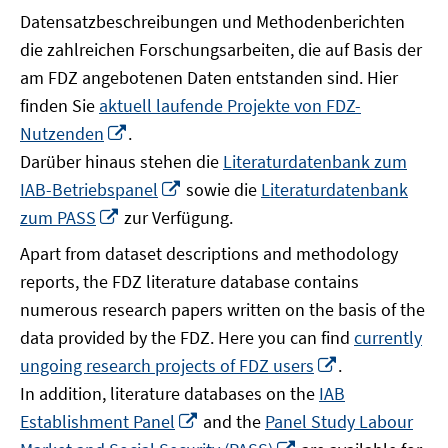
Datensatzbeschreibungen und Methodenberichten
die zahlreichen Forschungsarbeiten, die auf Basis der
am FDZ angebotenen Daten entstanden sind. Hier
finden Sie
aktuell laufende Projekte von FDZ-
In
Nutzenden
.
neuem
Darüber hinaus stehen die
Literaturdatenbank zum
Fenster
In
IAB-Betriebspanel
sowie die
Literaturdatenbank
öffnen
neuem
In
zum PASS
zur Verfügung.
Fenster
neuem
Apart from dataset descriptions and methodology
öffnen
Fenster
reports, the FDZ literature database contains
öffnen
numerous research papers written on the basis of the
data provided by the FDZ. Here you can find
currently
In
ungoing research projects of FDZ users
.
neuem
In addition, literature databases on the
IAB
Fenster
In
Establishment Panel
and the
Panel Study Labour
öffnen
neuem
In