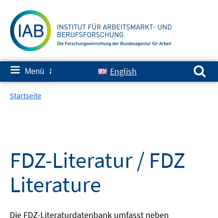
Springe
zum
Inhalt
Suchen nach:
≡
English
Menü
✘
Startseite
FDZ-Literatur / FDZ
Literature
Die FDZ-Literaturdatenbank umfasst neben