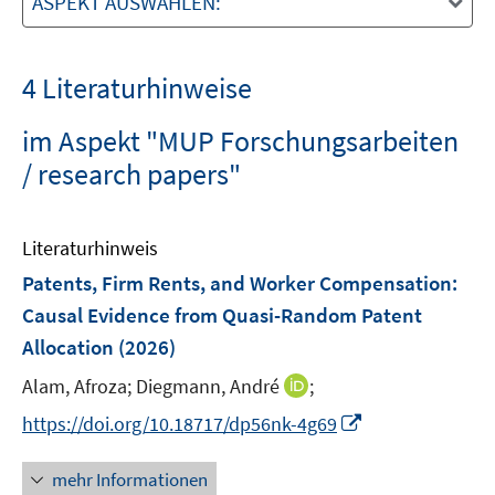
ASPEKT AUSWÄHLEN:
4 Literaturhinweise
im Aspekt "MUP Forschungsarbeiten
/ research papers"
Literaturhinweis
Patents, Firm Rents, and Worker Compensation:
Causal Evidence from Quasi-Random Patent
Allocation
(2026)
I
Alam, Afroza;
Diegmann, André
;
n
I
https://doi.org/10.18717/dp56nk-4g69
n
n
e
n
mehr Informationen
u