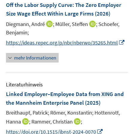
F
Off the Labor Supply Curve: The Zero Employer
t
t
s
e
e
e
Size Wage Effect Within Large Firms
(2026)
t
n
r
r
e
I
I
Diegmann, André
;
Müller, Steffen
;
Schoefer,
s
ö
ö
r
n
n
t
Benjamin;
f
f
ö
n
n
e
f
f
I
f
https://ideas.repec.org/p/nbr/nberwo/35265.html
e
e
r
n
n
n
f
u
u
ö
e
e
n
n
mehr Informationen
e
e
f
n
n
e
e
m
m
f
u
n
F
F
n
e
e
e
e
Literaturhinweis
m
n
n
n
F
Linked Employer–Employee Data from XING and
s
s
e
the Mannheim Enterprise Panel
(2025)
t
t
n
e
e
Breithaupt, Patrick;
Römer, Konstantin;
Hottenrott,
s
r
r
t
I
I
Hanna
;
Rammer, Christian
;
ö
ö
e
n
n
I
f
f
https://doi.org/10.1515/jbnst-2024-0070