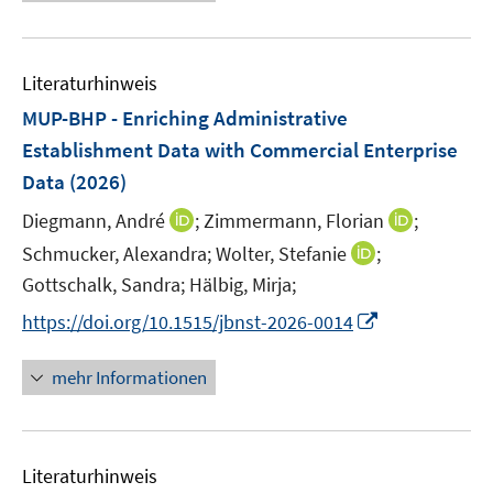
e
e
u
m
e
F
Literaturhinweis
m
e
F
MUP-BHP - Enriching Administrative
n
e
Establishment Data with Commercial Enterprise
s
n
Data
(2026)
t
s
e
t
I
I
Diegmann, André
;
Zimmermann, Florian
;
r
e
n
n
I
Schmucker, Alexandra;
Wolter, Stefanie
;
ö
r
n
n
n
Gottschalk, Sandra;
Hälbig, Mirja;
f
ö
e
e
n
f
I
https://doi.org/10.1515/jbnst-2026-0014
f
u
u
e
n
n
f
e
e
u
e
n
n
mehr Informationen
m
m
e
n
e
e
F
F
m
u
n
e
e
F
e
n
n
e
Literaturhinweis
m
s
s
n