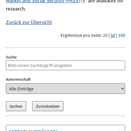
Market and Social Security (PASS)
are available for
Fenster
neuem
research.
öffnen
Fenster
öffnen
Zurück zur Übersicht
Ergebnisse pro Seite:
20
|
50
|
100
Suche
Autorenschaft