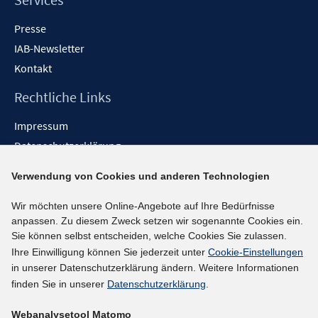
Presse
IAB-Newsletter
Kontakt
Rechtliche Links
Impressum
Datenschutzerklärung
Erklärung zur Barrierefreiheit
Verwendung von Cookies und anderen Technologien
Barrieren melden
Wir möchten unsere Online-Angebote auf Ihre Bedürfnisse
Social-Media-Kanäle
anpassen. Zu diesem Zweck setzen wir sogenannte Cookies ein.
Sie können selbst entscheiden, welche Cookies Sie zulassen.
BlueSky
Ihre Einwilligung können Sie jederzeit unter
Cookie-Einstellungen
YouTube
in unserer Datenschutzerklärung ändern. Weitere Informationen
LinkedIn
finden Sie in unserer
Datenschutzerklärung
.
XING
Webanalysetool Matomo