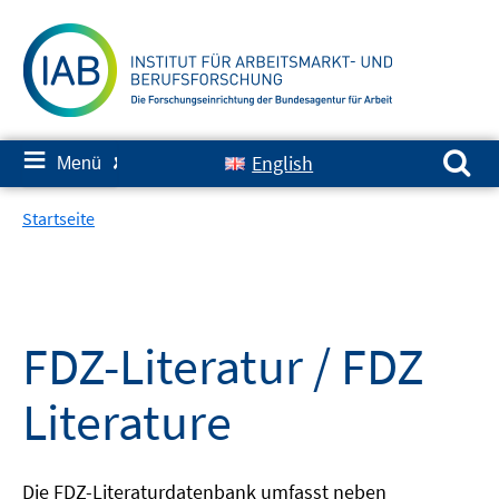
Springe
zum
Inhalt
Suchen nach:
≡
English
Menü
✘
Startseite
FDZ-Literatur / FDZ
Literature
Die FDZ-Literaturdatenbank umfasst neben