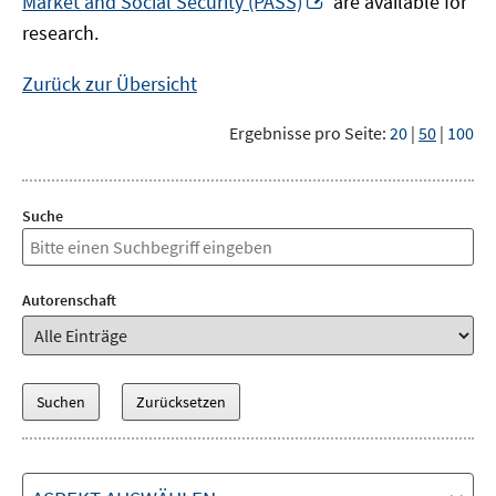
Market and Social Security (PASS)
are available for
Fenster
neuem
research.
öffnen
Fenster
öffnen
Zurück zur Übersicht
Ergebnisse pro Seite:
20
|
50
|
100
Suche
Autorenschaft