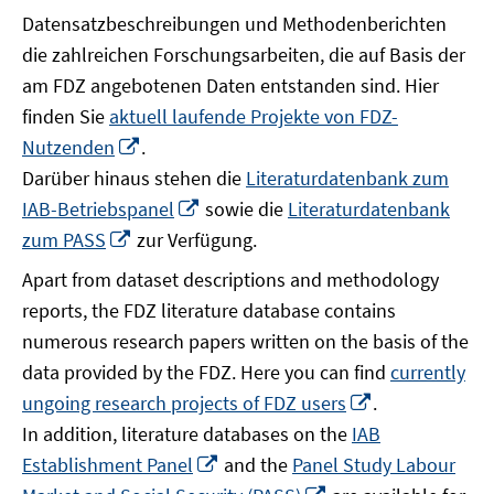
Datensatzbeschreibungen und Methodenberichten
die zahlreichen Forschungsarbeiten, die auf Basis der
am FDZ angebotenen Daten entstanden sind. Hier
finden Sie
aktuell laufende Projekte von FDZ-
In
Nutzenden
.
neuem
Darüber hinaus stehen die
Literaturdatenbank zum
Fenster
In
IAB-Betriebspanel
sowie die
Literaturdatenbank
öffnen
neuem
In
zum PASS
zur Verfügung.
Fenster
neuem
Apart from dataset descriptions and methodology
öffnen
Fenster
reports, the FDZ literature database contains
öffnen
numerous research papers written on the basis of the
data provided by the FDZ. Here you can find
currently
In
ungoing research projects of FDZ users
.
neuem
In addition, literature databases on the
IAB
Fenster
In
Establishment Panel
and the
Panel Study Labour
öffnen
neuem
In