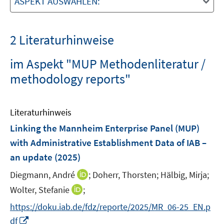
ASPEKT AUSWÄHLEN:
2 Literaturhinweise
im Aspekt "MUP Methodenliteratur /
methodology reports"
Literaturhinweis
Linking the Mannheim Enterprise Panel (MUP)
with Administrative Establishment Data of IAB –
an update
(2025)
I
Diegmann, André
;
Doherr, Thorsten;
Hälbig, Mirja;
n
I
Wolter, Stefanie
;
n
n
https://doku.iab.de/fdz/reporte/2025/MR_06-25_EN.p
e
n
I
df
u