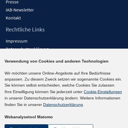
Presse
IAB-Newsletter
Kontakt
Rechtliche Links
Impressum
Datenschutzerklärung
Erklärung zur Barrierefreiheit
Verwendung von Cookies und anderen Technologien
Barrieren melden
Wir möchten unsere Online-Angebote auf Ihre Bedürfnisse
Social-Media-Kanäle
anpassen. Zu diesem Zweck setzen wir sogenannte Cookies ein.
Sie können selbst entscheiden, welche Cookies Sie zulassen.
BlueSky
Ihre Einwilligung können Sie jederzeit unter
Cookie-Einstellungen
YouTube
in unserer Datenschutzerklärung ändern. Weitere Informationen
LinkedIn
finden Sie in unserer
Datenschutzerklärung
.
XING
Webanalysetool Matomo
kununu