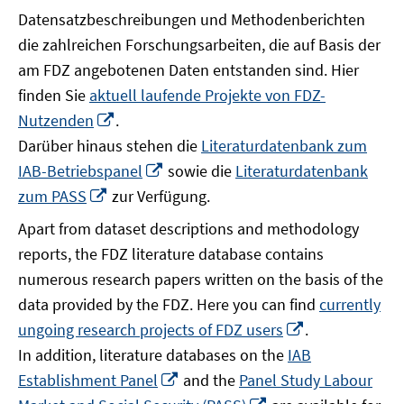
Datensatzbeschreibungen und Methodenberichten
die zahlreichen Forschungsarbeiten, die auf Basis der
am FDZ angebotenen Daten entstanden sind. Hier
finden Sie
aktuell laufende Projekte von FDZ-
In
Nutzenden
.
neuem
Darüber hinaus stehen die
Literaturdatenbank zum
Fenster
In
IAB-Betriebspanel
sowie die
Literaturdatenbank
öffnen
neuem
In
zum PASS
zur Verfügung.
Fenster
neuem
Apart from dataset descriptions and methodology
öffnen
Fenster
reports, the FDZ literature database contains
öffnen
numerous research papers written on the basis of the
data provided by the FDZ. Here you can find
currently
In
ungoing research projects of FDZ users
.
neuem
In addition, literature databases on the
IAB
Fenster
In
Establishment Panel
and the
Panel Study Labour
öffnen
neuem
In