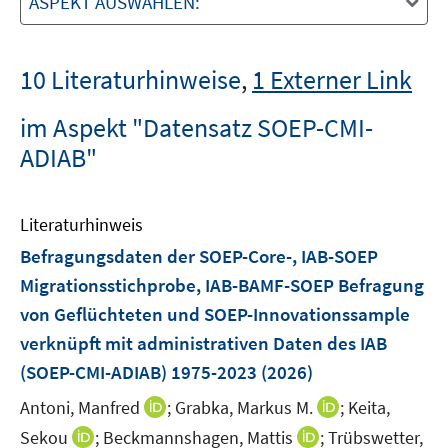
ASPEKT AUSWÄHLEN:
10 Literaturhinweise
,
1 Externer Link
im Aspekt "Datensatz SOEP-CMI-
ADIAB"
Literaturhinweis
Befragungsdaten der SOEP-Core-, IAB-SOEP
Migrationsstichprobe, IAB-BAMF-SOEP Befragung
von Geflüchteten und SOEP-Innovationssample
verknüpft mit administrativen Daten des IAB
(SOEP-CMI-ADIAB) 1975-2023
(2026)
I
I
Antoni, Manfred
;
Grabka, Markus M.
;
Keita,
n
n
I
I
Sekou
;
Beckmannshagen, Mattis
;
Trübswetter,