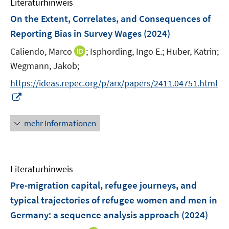
Literaturhinweis
m
t
F
e
On the Extent, Correlates, and Consequences of
e
r
Reporting Bias in Survey Wages
(2024)
n
ö
I
Caliendo, Marco
;
Isphording, Ingo E.;
Huber, Katrin;
s
f
n
t
Wegmann, Jakob;
f
n
e
n
https://ideas.repec.org/p/arx/papers/2411.04751.html
e
r
e
I
u
ö
n
n
e
f
n
mehr Informationen
m
f
e
F
n
u
e
e
e
n
n
Literaturhinweis
m
s
F
Pre-migration capital, refugee journeys, and
t
e
e
typical trajectories of refugee women and men in
n
r
Germany: a sequence analysis approach
(2024)
s
ö