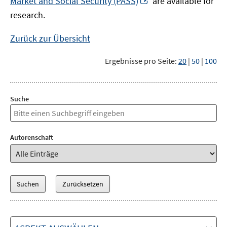
Market and Social Security (PASS)
are available for
Fenster
neuem
research.
öffnen
Fenster
öffnen
Zurück zur Übersicht
Ergebnisse pro Seite:
20
|
50
|
100
Suche
Autorenschaft