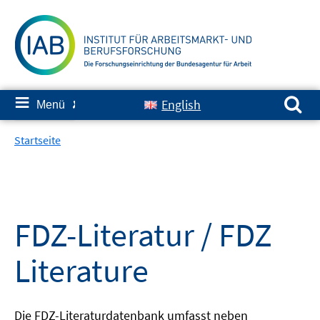
Springe
zum
Inhalt
Suchen nach:
≡
English
Menü
✘
Startseite
FDZ-Literatur / FDZ
Literature
Die FDZ-Literaturdatenbank umfasst neben