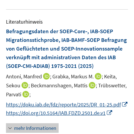
e
e
n
f
e
u
n
e
n
m
e
n
e
F
Literaturhinweis
m
n
e
F
Befragungsdaten der SOEP-Core-, IAB-SOEP
n
e
Migrationsstichprobe, IAB-BAMF-SOEP Befragung
s
n
von Geflüchteten und SOEP-Innovationssample
t
s
e
verknüpft mit administrativen Daten des IAB
t
r
e
(SOEP-CMI-ADIAB) 1975-2021
(2025)
ö
r
I
I
Antoni, Manfred
;
Grabka, Markus M.
;
Keita,
f
ö
n
n
f
I
I
Sekou
;
Beckmannshagen, Mattis
;
Trübswetter,
f
n
n
n
n
n
f
I
Parvati
;
e
e
e
n
n
n
n
I
https://doku.iab.de/fdz/reporte/2025/DR_01-25.pdf
u
u
n
e
e
e
n
n
e
e
I
https://doi.org/10.5164/IAB.FDZD.2501.de.v1
u
u
n
e
n
m
m
n
e
e
u
e
F
F
n
mehr Informationen
m
m
e
u
e
e
e