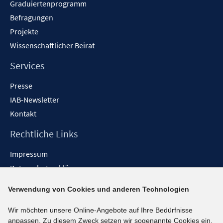
f
Graduiertenprogramm
ö
f
f
Befragungen
n
f
Projekte
e
n
Wissenschaftlicher Beirat
n
e
n
Services
Presse
IAB-Newsletter
Kontakt
Rechtliche Links
Impressum
Datenschutzerklärung
Erklärung zur Barrierefreiheit
Verwendung von Cookies und anderen Technologien
Barrieren melden
Wir möchten unsere Online-Angebote auf Ihre Bedürfnisse
Social-Media-Kanäle
anpassen. Zu diesem Zweck setzen wir sogenannte Cookies ein.