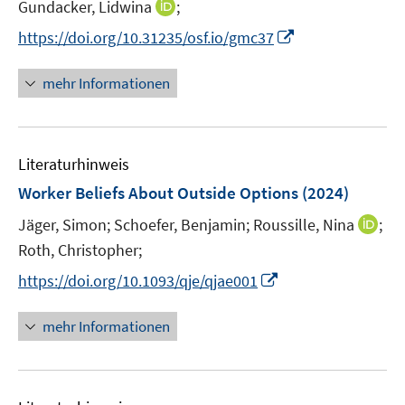
t
I
Gundacker, Lidwina
;
f
e
n
f
I
https://doi.org/10.31235/osf.io/gmc37
r
n
n
n
ö
e
e
n
mehr Informationen
f
u
n
e
f
e
u
n
m
e
e
F
Literaturhinweis
m
n
e
F
Worker Beliefs About Outside Options
(2024)
n
e
s
I
Jäger, Simon;
Schoefer, Benjamin;
Roussille, Nina
;
n
t
n
Roth, Christopher;
s
e
n
t
I
https://doi.org/10.1093/qje/qjae001
r
e
e
n
ö
u
r
n
mehr Informationen
f
e
ö
e
f
m
f
u
n
F
f
e
e
e
n