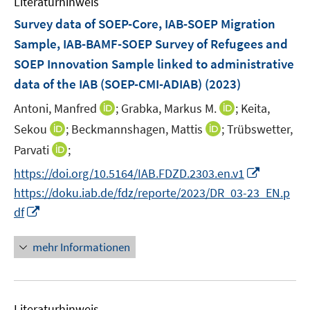
Literaturhinweis
m
n
n
e
F
Survey data of SOEP-Core, IAB-SOEP Migration
s
n
e
Sample, IAB-BAMF-SOEP Survey of Refugees and
t
n
e
SOEP Innovation Sample linked to administrative
s
r
data of the IAB (SOEP-CMI-ADIAB)
(2023)
t
ö
e
I
I
Antoni, Manfred
;
Grabka, Markus M.
;
Keita,
f
r
n
n
f
I
I
Sekou
;
Beckmannshagen, Mattis
;
Trübswetter,
ö
n
n
n
n
n
I
Parvati
;
f
e
e
e
n
n
n
f
I
https://doi.org/10.5164/IAB.FDZD.2303.en.v1
u
u
n
e
e
n
n
n
e
e
https://doku.iab.de/fdz/reporte/2023/DR_03-23_EN.p
u
u
e
e
n
m
m
I
e
e
df
u
n
e
F
F
n
m
m
e
u
e
e
n
F
F
mehr Informationen
m
e
n
n
e
e
e
F
m
s
s
u
n
n
e
F
t
t
e
s
s
n
e
e
e
Literaturhinweis
m