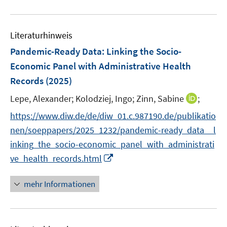
F
F
m
e
n
n
u
e
e
F
m
s
s
e
n
n
e
F
Literaturhinweis
t
t
m
s
s
n
e
e
e
F
Pandemic-Ready Data: Linking the Socio-
t
t
s
n
r
r
e
e
e
Economic Panel with Administrative Health
t
s
ö
ö
n
r
r
e
Records
(2025)
t
f
f
s
ö
ö
r
e
f
f
t
I
Lepe, Alexander;
Kolodziej, Ingo;
Zinn, Sabine
;
f
f
ö
r
n
n
e
n
f
f
f
https://www.diw.de/de/diw_01.c.987190.de/publikatio
ö
e
e
r
n
n
n
f
nen/soeppapers/2025_1232/pandemic-ready_data__l
f
n
n
ö
e
e
e
n
f
inking_the_socio-economic_panel_with_administrati
f
u
n
n
e
n
I
f
ve_health_records.html
e
n
e
n
n
m
n
n
e
F
mehr Informationen
e
n
e
u
n
e
s