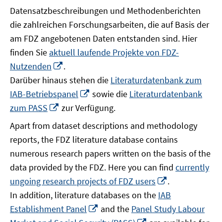
Datensatzbeschreibungen und Methodenberichten
die zahlreichen Forschungsarbeiten, die auf Basis der
am FDZ angebotenen Daten entstanden sind. Hier
finden Sie
aktuell laufende Projekte von FDZ-
In
Nutzenden
.
neuem
Darüber hinaus stehen die
Literaturdatenbank zum
Fenster
In
IAB-Betriebspanel
sowie die
Literaturdatenbank
öffnen
neuem
In
zum PASS
zur Verfügung.
Fenster
neuem
Apart from dataset descriptions and methodology
öffnen
Fenster
reports, the FDZ literature database contains
öffnen
numerous research papers written on the basis of the
data provided by the FDZ. Here you can find
currently
In
ungoing research projects of FDZ users
.
neuem
In addition, literature databases on the
IAB
Fenster
In
Establishment Panel
and the
Panel Study Labour
öffnen
neuem
In