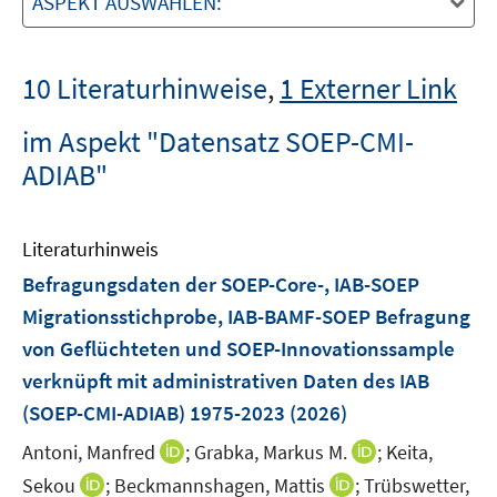
ASPEKT AUSWÄHLEN:
10 Literaturhinweise
,
1 Externer Link
im Aspekt "Datensatz SOEP-CMI-
ADIAB"
Literaturhinweis
Befragungsdaten der SOEP-Core-, IAB-SOEP
Migrationsstichprobe, IAB-BAMF-SOEP Befragung
von Geflüchteten und SOEP-Innovationssample
verknüpft mit administrativen Daten des IAB
(SOEP-CMI-ADIAB) 1975-2023
(2026)
I
I
Antoni, Manfred
;
Grabka, Markus M.
;
Keita,
n
n
I
I
Sekou
;
Beckmannshagen, Mattis
;
Trübswetter,