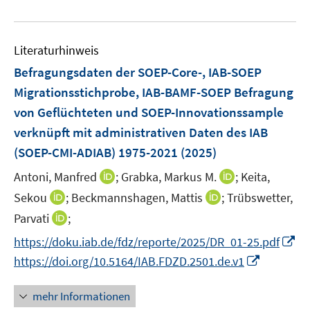
e
e
n
f
e
u
n
e
n
m
e
n
e
F
Literaturhinweis
m
n
e
F
Befragungsdaten der SOEP-Core-, IAB-SOEP
n
e
Migrationsstichprobe, IAB-BAMF-SOEP Befragung
s
n
von Geflüchteten und SOEP-Innovationssample
t
s
e
verknüpft mit administrativen Daten des IAB
t
r
e
(SOEP-CMI-ADIAB) 1975-2021
(2025)
ö
r
I
I
Antoni, Manfred
;
Grabka, Markus M.
;
Keita,
f
ö
n
n
f
I
I
Sekou
;
Beckmannshagen, Mattis
;
Trübswetter,
f
n
n
n
n
n
f
I
Parvati
;
e
e
e
n
n
n
n
I
https://doku.iab.de/fdz/reporte/2025/DR_01-25.pdf
u
u
n
e
e
e
n
n
e
e
I
https://doi.org/10.5164/IAB.FDZD.2501.de.v1
u
u
n
e
n
m
m
n
e
e
u
e
F
F
n
mehr Informationen
m
m
e
u
e
e
e