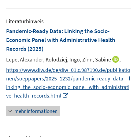
F
F
m
e
n
n
u
e
e
F
m
s
s
e
n
n
e
F
Literaturhinweis
t
t
m
s
s
n
e
e
e
F
Pandemic-Ready Data: Linking the Socio-
t
t
s
n
r
r
e
e
e
Economic Panel with Administrative Health
t
s
ö
ö
n
r
r
e
Records
(2025)
t
f
f
s
ö
ö
r
e
f
f
t
I
Lepe, Alexander;
Kolodziej, Ingo;
Zinn, Sabine
;
f
f
ö
r
n
n
e
n
f
f
f
https://www.diw.de/de/diw_01.c.987190.de/publikatio
ö
e
e
r
n
n
n
f
nen/soeppapers/2025_1232/pandemic-ready_data__l
f
n
n
ö
e
e
e
n
f
inking_the_socio-economic_panel_with_administrati
f
u
n
n
e
n
I
f
ve_health_records.html
e
n
e
n
n
m
n
n
e
F
mehr Informationen
e
n
e
u
n
e
s