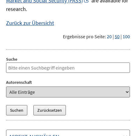
Market and Social Security (PASS)
are available for
Fenster
neuem
research.
öffnen
Fenster
öffnen
Zurück zur Übersicht
Ergebnisse pro Seite:
20
|
50
|
100
Suche
Autorenschaft