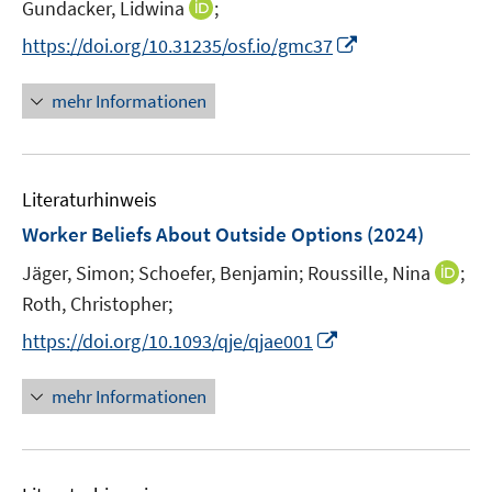
t
I
Gundacker, Lidwina
;
f
e
n
f
I
https://doi.org/10.31235/osf.io/gmc37
r
n
n
n
ö
e
e
n
mehr Informationen
f
u
n
e
f
e
u
n
m
e
e
F
Literaturhinweis
m
n
e
F
Worker Beliefs About Outside Options
(2024)
n
e
s
I
Jäger, Simon;
Schoefer, Benjamin;
Roussille, Nina
;
n
t
n
Roth, Christopher;
s
e
n
t
I
https://doi.org/10.1093/qje/qjae001
r
e
e
n
ö
u
r
n
mehr Informationen
f
e
ö
e
f
m
f
u
n
F
f
e
e
e
n