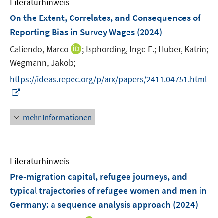
Literaturhinweis
m
t
F
e
On the Extent, Correlates, and Consequences of
e
r
Reporting Bias in Survey Wages
(2024)
n
ö
I
Caliendo, Marco
;
Isphording, Ingo E.;
Huber, Katrin;
s
f
n
t
Wegmann, Jakob;
f
n
e
n
https://ideas.repec.org/p/arx/papers/2411.04751.html
e
r
e
I
u
ö
n
n
e
f
n
mehr Informationen
m
f
e
F
n
u
e
e
e
n
n
Literaturhinweis
m
s
F
Pre-migration capital, refugee journeys, and
t
e
e
typical trajectories of refugee women and men in
n
r
Germany: a sequence analysis approach
(2024)
s
ö