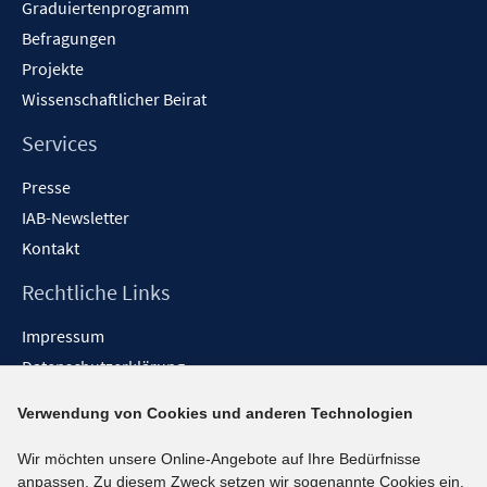
f
Graduiertenprogramm
ö
f
f
Befragungen
n
f
Projekte
e
n
Wissenschaftlicher Beirat
n
e
n
Services
Presse
IAB-Newsletter
Kontakt
Rechtliche Links
Impressum
Datenschutzerklärung
Erklärung zur Barrierefreiheit
Verwendung von Cookies und anderen Technologien
Barrieren melden
Wir möchten unsere Online-Angebote auf Ihre Bedürfnisse
Social-Media-Kanäle
anpassen. Zu diesem Zweck setzen wir sogenannte Cookies ein.