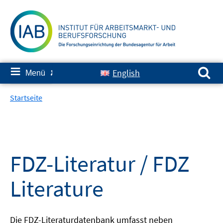
Springe
zum
Inhalt
Suchen nach:
≡
English
Menü
✘
Startseite
FDZ-Literatur / FDZ
Literature
Die FDZ-Literaturdatenbank umfasst neben