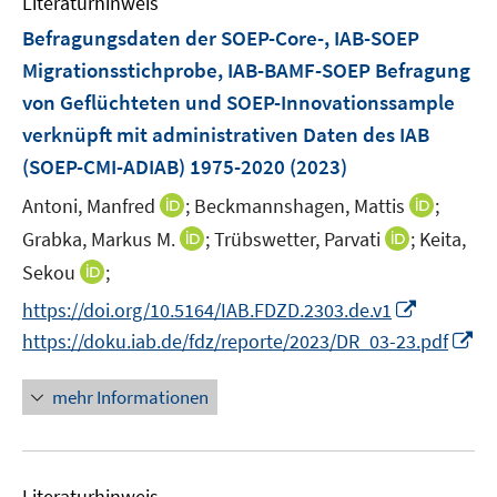
Literaturhinweis
m
n
n
e
F
Befragungsdaten der SOEP-Core-, IAB-SOEP
s
n
e
Migrationsstichprobe, IAB-BAMF-SOEP Befragung
t
n
e
von Geflüchteten und SOEP-Innovationssample
s
r
verknüpft mit administrativen Daten des IAB
t
ö
e
(SOEP-CMI-ADIAB) 1975-2020
(2023)
f
r
f
I
I
Antoni, Manfred
;
Beckmannshagen, Mattis
;
ö
n
n
n
I
I
Grabka, Markus M.
;
Trübswetter, Parvati
;
Keita,
f
e
n
n
n
n
f
I
Sekou
;
n
e
e
n
n
n
n
I
https://doi.org/10.5164/IAB.FDZD.2303.de.v1
u
u
e
e
e
n
n
e
e
I
https://doku.iab.de/fdz/reporte/2023/DR_03-23.pdf
u
u
n
e
n
m
m
n
e
e
u
e
F
F
n
mehr Informationen
m
m
e
u
e
e
e
F
F
m
e
n
n
u
e
e
F
m
s
s
e
n
n
e
F
Literaturhinweis