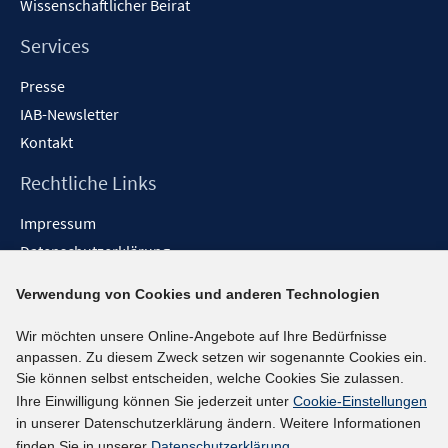
Wissenschaftlicher Beirat
n
e
n
Services
Presse
IAB-Newsletter
Kontakt
Rechtliche Links
Impressum
Datenschutzerklärung
Erklärung zur Barrierefreiheit
Verwendung von Cookies und anderen Technologien
Barrieren melden
Wir möchten unsere Online-Angebote auf Ihre Bedürfnisse
Social-Media-Kanäle
anpassen. Zu diesem Zweck setzen wir sogenannte Cookies ein.
Sie können selbst entscheiden, welche Cookies Sie zulassen.
BlueSky
Ihre Einwilligung können Sie jederzeit unter
Cookie-Einstellungen
YouTube
in unserer Datenschutzerklärung ändern. Weitere Informationen
LinkedIn
finden Sie in unserer
Datenschutzerklärung
.