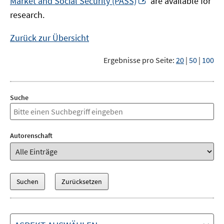
Market and Social Security (PASS)
are available for
Fenster
neuem
research.
öffnen
Fenster
öffnen
Zurück zur Übersicht
Ergebnisse pro Seite:
20
|
50
|
100
Suche
Autorenschaft