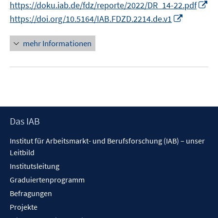
I
https://doku.iab.de/fdz/reporte/2022/DR_14-22.pdf
ö
r
n
I
https://doi.org/10.5164/IAB.FDZD.2214.de.v1
f
ö
n
n
f
f
e
n
mehr Informationen
n
f
u
e
e
n
e
u
n
e
m
e
n
F
m
e
F
n
e
Footer
Das IAB
s
n
Inhalt
t
s
Institut für Arbeitsmarkt- und Berufsforschung (IAB) – unser
e
t
Leitbild
r
e
Institutsleitung
ö
r
f
Graduiertenprogramm
ö
f
f
Befragungen
n
f
Projekte
e
n