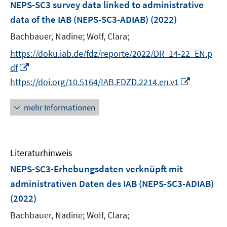
F
NEPS-SC3 survey data linked to administrative
n
e
data of the IAB (NEPS-SC3-ADIAB)
(2022)
s
n
t
Bachbauer, Nadine;
Wolf, Clara;
s
e
t
https://doku.iab.de/fdz/reporte/2022/DR_14-22_EN.p
r
e
I
df
ö
r
n
I
https://doi.org/10.5164/IAB.FDZD.2214.en.v1
f
ö
n
n
f
f
e
n
mehr Informationen
n
f
u
e
e
n
e
u
n
e
m
e
n
F
Literaturhinweis
m
e
F
NEPS-SC3-Erhebungsdaten verknüpft mit
n
e
administrativen Daten des IAB (NEPS-SC3-ADIAB)
s
n
(2022)
t
s
e
t
Bachbauer, Nadine;
Wolf, Clara;
r
e