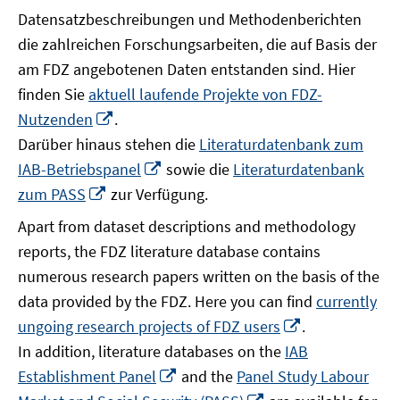
Datensatzbeschreibungen und Methodenberichten
die zahlreichen Forschungsarbeiten, die auf Basis der
am FDZ angebotenen Daten entstanden sind. Hier
finden Sie
aktuell laufende Projekte von FDZ-
In
Nutzenden
.
neuem
Darüber hinaus stehen die
Literaturdatenbank zum
Fenster
In
IAB-Betriebspanel
sowie die
Literaturdatenbank
öffnen
neuem
In
zum PASS
zur Verfügung.
Fenster
neuem
Apart from dataset descriptions and methodology
öffnen
Fenster
reports, the FDZ literature database contains
öffnen
numerous research papers written on the basis of the
data provided by the FDZ. Here you can find
currently
In
ungoing research projects of FDZ users
.
neuem
In addition, literature databases on the
IAB
Fenster
In
Establishment Panel
and the
Panel Study Labour
öffnen
neuem
In