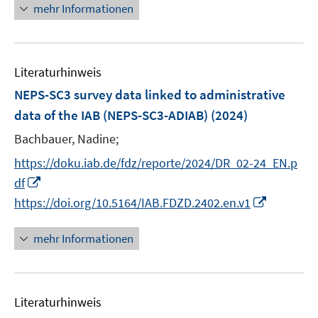
e
n
mehr Informationen
u
e
e
u
m
e
F
Literaturhinweis
m
e
F
NEPS-SC3 survey data linked to administrative
n
e
data of the IAB (NEPS-SC3-ADIAB)
(2024)
s
n
t
Bachbauer, Nadine;
s
e
t
https://doku.iab.de/fdz/reporte/2024/DR_02-24_EN.p
r
e
I
df
ö
r
n
I
https://doi.org/10.5164/IAB.FDZD.2402.en.v1
f
ö
n
n
f
f
e
n
mehr Informationen
n
f
u
e
e
n
e
u
n
e
m
e
n
F
Literaturhinweis
m
e