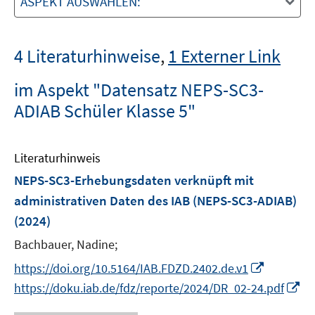
ASPEKT AUSWÄHLEN:
4 Literaturhinweise
,
1 Externer Link
im Aspekt "Datensatz NEPS-SC3-
ADIAB Schüler Klasse 5"
Literaturhinweis
NEPS-SC3-Erhebungsdaten verknüpft mit
administrativen Daten des IAB (NEPS-SC3-ADIAB)
(2024)
Bachbauer, Nadine;
I
https://doi.org/10.5164/IAB.FDZD.2402.de.v1
n
I
https://doku.iab.de/fdz/reporte/2024/DR_02-24.pdf
n
n