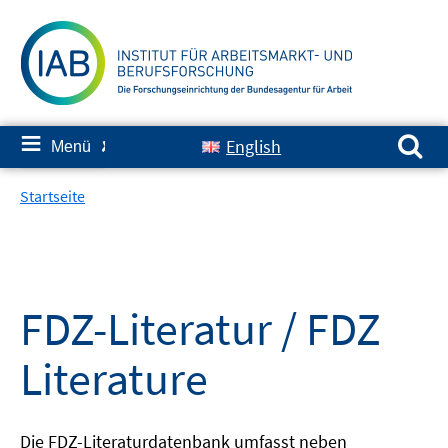
Springe
zum
Inhalt
Suchen nach:
≡
English
Menü
✘
Startseite
FDZ-Literatur / FDZ
Literature
Die FDZ-Literaturdatenbank umfasst neben