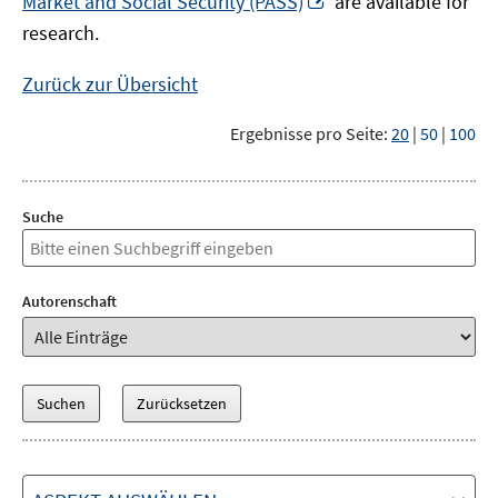
Market and Social Security (PASS)
are available for
Fenster
neuem
research.
öffnen
Fenster
öffnen
Zurück zur Übersicht
Ergebnisse pro Seite:
20
|
50
|
100
Suche
Autorenschaft