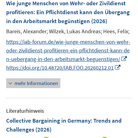
F
Wie junge Menschen von Wehr- oder Zivildienst
t
t
s
s
n
e
e
e
profitieren: Ein Pflichtdienst kann den Übergang
t
t
s
n
r
r
e
e
in den Arbeitsmarkt begünstigen
(2026)
t
s
ö
ö
r
r
e
t
Bareis, Alexander;
Wilzek, Lukas Andreas;
Hees, Felix;
f
f
ö
ö
r
e
f
f
https://iab-forum.de/wie-junge-menschen-von-wehr-
f
f
ö
r
n
n
f
f
oder-zivildienst-profitieren-ein-pflichtdienst-kann-de
f
ö
e
e
n
n
I
n-uebergang-in-den-arbeitsmarkt-beguenstigen/
f
f
n
n
e
e
n
n
I
https://doi.org/10.48720/IAB.FOO.20260212.01
f
n
n
n
e
n
n
e
n
n
e
mehr Informationen
u
e
n
e
u
m
e
F
Literaturhinweis
m
e
F
Collective Bargaining in Germany: Trends and
n
e
Challenges
(2026)
s
n