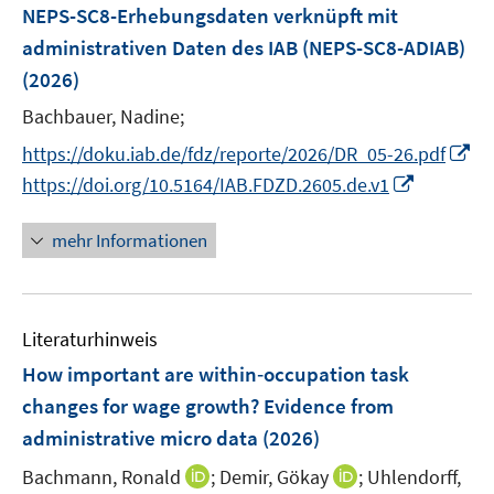
e
F
NEPS-SC8-Erhebungsdaten verknüpft mit
n
e
administrativen Daten des IAB (NEPS-SC8-ADIAB)
s
n
(2026)
t
s
e
t
Bachbauer, Nadine;
r
e
I
https://doku.iab.de/fdz/reporte/2026/DR_05-26.pdf
ö
r
n
I
https://doi.org/10.5164/IAB.FDZD.2605.de.v1
f
ö
n
n
f
f
e
n
mehr Informationen
n
f
u
e
e
n
e
u
n
e
m
e
n
F
Literaturhinweis
m
e
F
How important are within‐occupation task
n
e
changes for wage growth? Evidence from
s
n
administrative micro data
(2026)
t
s
e
t
I
I
Bachmann, Ronald
;
Demir, Gökay
;
Uhlendorff,