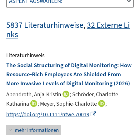
ASPEKT AUSWÄHLEN:
5837 Literaturhinweise
,
32 Externe Li
nks
Literaturhinweis
The Social Structuring of Digital Monitoring: How
Resource‐Rich Employees Are Shielded From
More Invasive Levels of Digital Monitoring
(2026)
I
Abendroth, Anja-Kristin
;
Schröder, Charlotte
n
I
I
Katharina
;
Meyer, Sophie-Charlotte
;
n
n
n
I
https://doi.org/10.1111/ntwe.70019
e
n
n
n
u
e
e
n
mehr Informationen
e
u
u
e
m