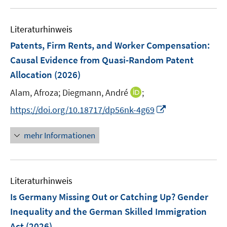
e
e
u
F
m
m
e
e
F
F
Literaturhinweis
m
n
e
e
F
Patents, Firm Rents, and Worker Compensation:
s
n
n
e
t
Causal Evidence from Quasi-Random Patent
s
s
n
e
Allocation
(2026)
t
t
s
r
e
e
t
I
Alam, Afroza;
Diegmann, André
;
ö
r
r
e
n
f
I
https://doi.org/10.18717/dp56nk-4g69
ö
ö
r
n
f
n
f
f
ö
e
n
n
f
f
mehr Informationen
f
u
e
e
n
n
f
e
n
u
e
e
n
m
e
n
n
e
F
Literaturhinweis
m
n
e
F
Is Germany Missing Out or Catching Up? Gender
n
e
Inequality and the German Skilled Immigration
s
n
Act
(2026)
t