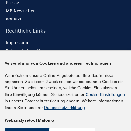
Presse
IAB-Newsletter
Kontakt
Rechtliche Links
Impressum
Datenschutzerklärung
Erklärung zur Barrierefreiheit
Verwendung von Cookies und anderen Technologien
Barrieren melden
Wir möchten unsere Online-Angebote auf Ihre Bedürfnisse
Social-Media-Kanäle
anpassen. Zu diesem Zweck setzen wir sogenannte Cookies ein.
Sie können selbst entscheiden, welche Cookies Sie zulassen.
BlueSky
Ihre Einwilligung können Sie jederzeit unter
Cookie-Einstellungen
YouTube
in unserer Datenschutzerklärung ändern. Weitere Informationen
LinkedIn
finden Sie in unserer
Datenschutzerklärung
.
XING
Webanalysetool Matomo
kununu