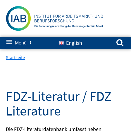
Springe
zum
Inhalt
Suchen nach:
≡
English
Menü
✘
Startseite
FDZ-Literatur / FDZ
Literature
Die FDZ-Literaturdatenbank umfasst neben