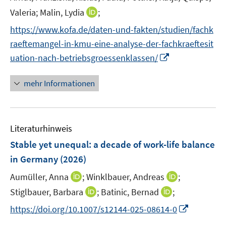
ö
r
n
n
e
f
f
I
Valeria;
Malin, Lydia
;
f
ö
e
e
r
n
n
n
f
https://www.kofa.de/daten-und-fakten/studien/fachk
f
n
n
ö
e
e
n
n
f
raeftemangel-in-kmu-eine-analyse-der-fachkraeftesit
f
n
n
e
e
n
I
f
uation-nach-betriebsgroessenklassen/
u
n
e
n
n
e
n
n
e
mehr Informationen
m
e
n
F
u
e
e
n
Literaturhinweis
m
s
F
Stable yet unequal: a decade of work-life balance
t
e
e
in Germany
(2026)
n
r
I
I
Aumüller, Anna
;
Winklbauer, Andreas
;
s
ö
n
n
t
I
I
Stiglbauer, Barbara
;
Batinic, Bernad
;
f
n
n
e
n
n
f
I
https://doi.org/10.1007/s12144-025-08614-0
e
e
r
n
n
n
n
u
u
ö