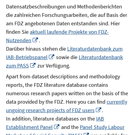
Datensatzbeschreibungen und Methodenberichten
die zahlreichen Forschungsarbeiten, die auf Basis der
am FDZ angebotenen Daten entstanden sind. Hier
finden Sie
aktuell laufende Projekte von FDZ-
In
Nutzenden
.
neuem
Darüber hinaus stehen die
Literaturdatenbank zum
Fenster
In
IAB-Betriebspanel
sowie die
Literaturdatenbank
öffnen
neuem
In
zum PASS
zur Verfügung.
Fenster
neuem
Apart from dataset descriptions and methodology
öffnen
Fenster
reports, the FDZ literature database contains
öffnen
numerous research papers written on the basis of the
data provided by the FDZ. Here you can find
currently
In
ungoing research projects of FDZ users
.
neuem
In addition, literature databases on the
IAB
Fenster
In
Establishment Panel
and the
Panel Study Labour
öffnen
neuem
In