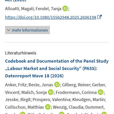
s
e
t
I
Alloatti, Magali;
Fendel, Tanja
;
r
e
n
I
https://doi.org/10.1080/15562948.2025.2606198
ö
r
n
n
f
ö
e
n
f
mehr Informationen
f
u
e
n
f
e
u
e
n
m
e
n
e
F
Literaturhinweis
m
n
e
F
Codebook and Documentation of the Panel Study
n
e
„Labour Market and Social Security“ (PASS)
:
s
n
Datenreport Wave 18
(2026)
t
s
e
t
I
Anker, Fritz;
Beste, Jonas
;
Gilberg, Reiner;
Gerber,
r
e
n
I
I
Vincent;
Malich, Sonja
;
Frodermann, Corinna
;
ö
r
n
n
n
Jesske, Birgit;
Prospero, Valentina;
Kleudgen, Martin;
f
ö
e
n
n
f
I
Collischon, Matthias
;
Wenzig, Claudia;
Dummert,
f
u
e
e
n
n