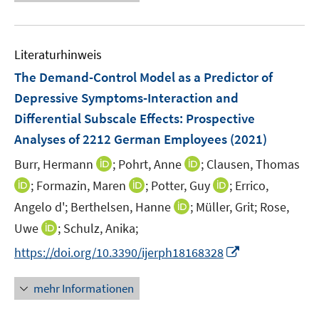
e
e
e
n
m
f
n
n
u
e
F
n
e
n
e
e
Literaturhinweis
m
n
n
F
The Demand-Control Model as a Predictor of
s
e
Depressive Symptoms-Interaction and
t
n
e
Differential Subscale Effects: Prospective
s
r
Analyses of 2212 German Employees
(2021)
t
ö
e
I
I
Burr, Hermann
;
Pohrt, Anne
;
Clausen, Thomas
f
r
n
n
f
I
I
I
;
Formazin, Maren
;
Potter, Guy
;
Errico,
ö
n
n
n
n
n
n
I
Angelo d';
Berthelsen, Hanne
;
Müller, Grit;
Rose,
f
e
e
e
n
n
n
n
f
I
Uwe
;
Schulz, Anika;
u
u
n
e
e
e
n
n
n
e
e
I
https://doi.org/10.3390/ijerph18168328
u
u
u
e
e
n
m
m
n
e
e
e
u
n
e
F
F
n
m
m
m
mehr Informationen
e
u
e
e
e
F
F
F
m
e
n
n
u