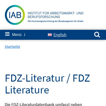
Springe
zum
Inhalt
Suchen nach:
≡
English
Menü
✘
Startseite
FDZ-Literatur / FDZ
Literature
Die FDZ-Literaturdatenbank umfasst neben