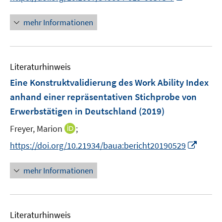
ö
n
n
f
f
e
n
n
mehr Informationen
f
u
e
e
n
e
u
n
e
m
e
n
F
Literaturhinweis
m
e
F
Eine Konstruktvalidierung des Work Ability Index
n
e
anhand einer repräsentativen Stichprobe von
s
n
Erwerbstätigen in Deutschland
t
(2019)
s
e
t
I
Freyer, Marion
;
r
e
n
I
https://doi.org/10.21934/baua:bericht20190529
ö
r
n
n
f
ö
e
n
f
mehr Informationen
f
u
e
n
f
e
u
e
n
m
e
n
e
F
Literaturhinweis
m
n