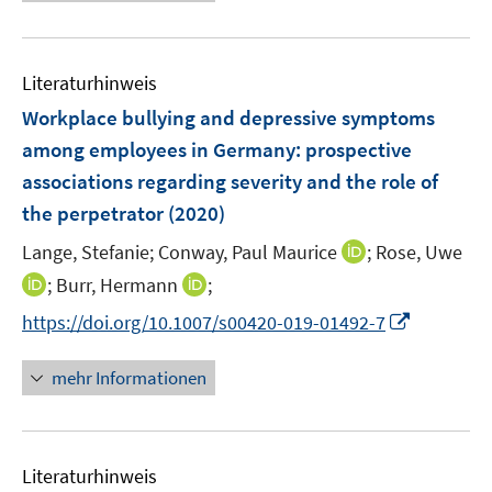
e
m
m
e
u
F
F
m
e
e
e
F
Literaturhinweis
m
n
n
e
F
Workplace bullying and depressive symptoms
s
s
n
e
t
t
among employees in Germany
:
prospective
s
n
e
e
associations regarding severity and the role of
t
s
r
r
e
the perpetrator
(2020)
t
ö
ö
r
e
I
Lange, Stefanie;
Conway, Paul Maurice
;
Rose, Uwe
f
f
ö
r
n
f
f
I
I
;
Burr, Hermann
;
f
ö
n
n
n
n
n
f
I
f
https://doi.org/10.1007/s00420-019-01492-7
e
e
e
n
n
n
n
f
u
n
n
e
e
e
n
n
mehr Informationen
e
u
u
n
e
e
m
e
e
u
n
F
m
m
e
e
F
F
Literaturhinweis
m
n