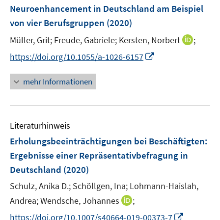
e
e
F
Neuroenhancement in Deutschland am Beispiel
s
n
n
e
t
von vier Berufsgruppen
(2020)
s
s
n
e
t
t
I
Müller, Grit;
Freude, Gabriele;
Kersten, Norbert
;
s
r
e
e
n
t
I
https://doi.org/10.1055/a-1026-6157
ö
r
r
n
e
n
f
ö
ö
e
r
n
f
mehr Informationen
f
f
u
ö
e
n
f
f
e
f
u
e
n
n
m
f
e
n
e
e
F
n
Literaturhinweis
m
n
n
e
e
F
Erholungsbeeinträchtigungen bei Beschäftigten
:
n
n
e
Ergebnisse einer Repräsentativbefragung in
s
n
Deutschland
(2020)
t
s
e
t
Schulz, Anika D.;
Schöllgen, Ina;
Lohmann-Haislah,
r
e
I
Andrea;
Wendsche, Johannes
;
ö
r
n
I
f
https://doi.org/10.1007/s40664-019-00373-7