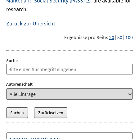
Market and Social Security (PASS)
are available for
Fenster
neuem
research.
öffnen
Fenster
öffnen
Zurück zur Übersicht
Ergebnisse pro Seite:
20
|
50
|
100
Suche
Autorenschaft