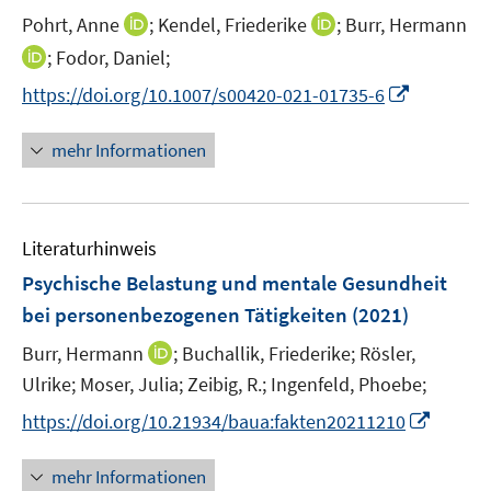
e
e
t
I
I
Pohrt, Anne
;
Kendel, Friederike
;
Burr, Hermann
r
r
e
n
n
I
;
Fodor, Daniel;
ö
ö
r
n
n
n
f
f
I
https://doi.org/10.1007/s00420-021-01735-6
ö
e
e
n
f
f
n
f
u
u
e
n
n
n
mehr Informationen
f
e
e
u
e
e
e
n
m
m
e
n
n
u
e
F
F
m
e
n
e
e
F
Literaturhinweis
m
n
n
e
F
Psychische Belastung und mentale Gesundheit
s
s
n
e
t
t
bei personenbezogenen Tätigkeiten
(2021)
s
n
e
e
t
I
Burr, Hermann
;
Buchallik, Friederike;
Rösler,
s
r
r
e
n
t
Ulrike;
Moser, Julia;
Zeibig, R.;
Ingenfeld, Phoebe;
ö
ö
r
n
e
f
f
I
https://doi.org/10.21934/baua:fakten20211210
ö
e
r
f
f
n
f
u
ö
n
n
n
f
mehr Informationen
e
f