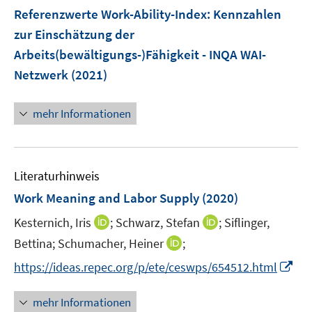
n
e
e
F
Referenzwerte Work-Ability-Index
:
Kennzahlen
n
n
e
zur Einschätzung der
s
s
n
Arbeits(bewältigungs-)Fähigkeit - INQA WAI-
t
t
s
e
e
Netzwerk
(2021)
t
r
r
e
ö
ö
r
mehr Informationen
f
f
ö
f
f
f
n
n
f
e
e
Literaturhinweis
n
n
n
e
Work Meaning and Labor Supply
(2020)
n
I
I
Kesternich, Iris
;
Schwarz, Stefan
;
Siflinger,
n
n
I
Bettina;
Schumacher, Heiner
;
n
n
n
I
https://ideas.repec.org/p/ete/ceswps/654512.html
e
e
n
n
u
u
e
n
mehr Informationen
e
e
u