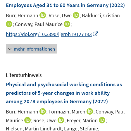
n
Employees Aged 31 to 60 Years in Germany
t
(2022)
s
e
t
I
I
Burr, Hermann
;
Rose, Uwe
;
Balducci, Cristian
r
e
n
n
I
I
;
Conway, Paul Maurice
;
ö
r
n
n
n
n
f
I
https://doi.org/10.3390/ijerph19127193
ö
e
e
n
n
f
n
f
u
u
e
e
n
n
mehr Informationen
f
e
e
u
u
e
e
n
m
m
e
e
n
u
e
F
F
m
m
e
n
e
e
F
F
Literaturhinweis
m
n
n
e
e
F
Physical and psychosocial working conditions as
s
s
n
n
e
t
t
predictors of 5‑year changes in work ability
s
s
n
e
e
among 2078 employees in Germany
t
t
(2022)
s
r
r
e
e
t
I
I
Burr, Hermann
;
Formazin, Maren
;
Conway, Paul
ö
ö
r
r
e
n
n
I
I
I
Maurice
;
Rose, Uwe
f
;
Freyer, Marion
f
;
ö
ö
r
n
n
n
n
n
f
f
Nielsen, Martin Lindhardt;
Lange, Stefanie;
f
f