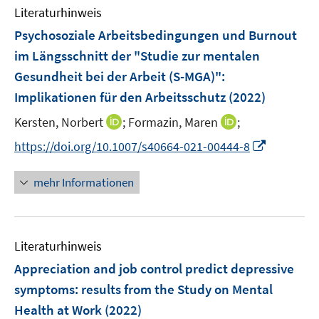
e
e
F
F
F
Literaturhinweis
m
n
n
e
e
e
F
Psychosoziale Arbeitsbedingungen und Burnout
s
n
n
n
e
t
im Längsschnitt der "Studie zur mentalen
s
s
s
n
e
Gesundheit bei der Arbeit (S-MGA)"
t
t
t
:
s
r
e
e
e
Implikationen für den Arbeitsschutz
(2022)
t
ö
r
r
r
e
I
I
Kersten, Norbert
;
Formazin, Maren
;
f
ö
ö
ö
r
n
n
f
f
f
f
I
https://doi.org/10.1007/s40664-021-00444-8
ö
n
n
n
f
f
f
n
f
e
e
e
n
n
n
n
mehr Informationen
f
u
u
n
e
e
e
e
n
e
e
n
n
n
u
e
m
m
e
n
F
F
Literaturhinweis
m
e
e
F
Appreciation and job control predict depressive
n
n
e
symptoms: results from the Study on Mental
s
s
n
Health at Work
(2022)
t
t
s