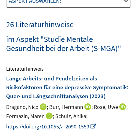
ASPEKT AUSWÄHLEN:
26 Literaturhinweise
im Aspekt "Studie Mentale
Gesundheit bei der Arbeit (S-MGA)"
Literaturhinweis
Lange Arbeits- und Pendelzeiten als
Risikofaktoren für eine depressive Symptomatik:
Quer- und Längsschnittanalysen
(2023)
I
I
I
Dragano, Nico
;
Burr, Hermann
;
Rose, Uwe
;
n
n
n
I
Formazin, Maren
;
Schulz, Anika;
n
n
n
n
I
https://doi.org/10.1055/a-2090-1553
e
e
e
n
n
u
u
u