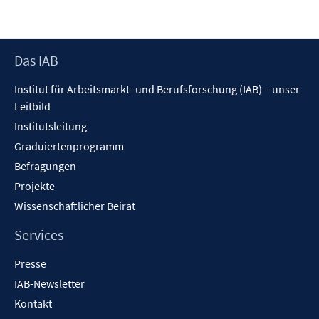
t
e
r
Footer
Das IAB
ö
Inhalt
f
Institut für Arbeitsmarkt- und Berufsforschung (IAB) – unser
f
Leitbild
n
Institutsleitung
e
n
Graduiertenprogramm
Befragungen
Projekte
Wissenschaftlicher Beirat
Services
Presse
IAB-Newsletter
Kontakt