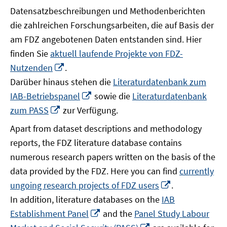
Datensatzbeschreibungen und Methodenberichten
die zahlreichen Forschungsarbeiten, die auf Basis der
am FDZ angebotenen Daten entstanden sind. Hier
finden Sie
aktuell laufende Projekte von FDZ-
In
Nutzenden
.
neuem
Darüber hinaus stehen die
Literaturdatenbank zum
Fenster
In
IAB-Betriebspanel
sowie die
Literaturdatenbank
öffnen
neuem
In
zum PASS
zur Verfügung.
Fenster
neuem
Apart from dataset descriptions and methodology
öffnen
Fenster
reports, the FDZ literature database contains
öffnen
numerous research papers written on the basis of the
data provided by the FDZ. Here you can find
currently
In
ungoing research projects of FDZ users
.
neuem
In addition, literature databases on the
IAB
Fenster
In
Establishment Panel
and the
Panel Study Labour
öffnen
neuem
In