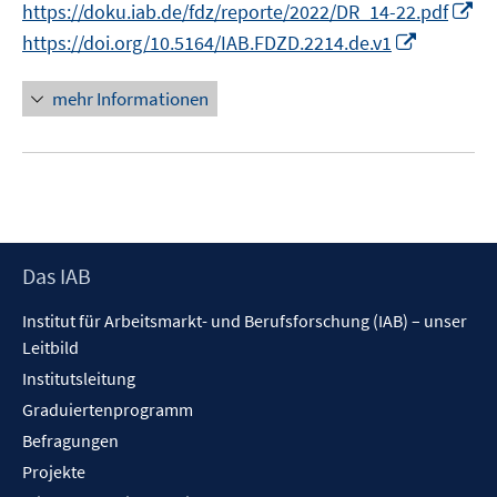
I
https://doku.iab.de/fdz/reporte/2022/DR_14-22.pdf
ö
r
n
I
https://doi.org/10.5164/IAB.FDZD.2214.de.v1
f
ö
n
n
f
f
e
n
mehr Informationen
n
f
u
e
e
n
e
u
n
e
m
e
n
F
m
e
F
n
e
Footer
Das IAB
s
n
Inhalt
t
s
Institut für Arbeitsmarkt- und Berufsforschung (IAB) – unser
e
t
Leitbild
r
e
Institutsleitung
ö
r
f
Graduiertenprogramm
ö
f
f
Befragungen
n
f
Projekte
e
n