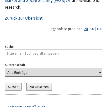
Market and Social Security (PASS)
are available for
Fenster
neuem
research.
öffnen
Fenster
öffnen
Zurück zur Übersicht
Ergebnisse pro Seite:
20
|
50
|
100
Suche
Autorenschaft