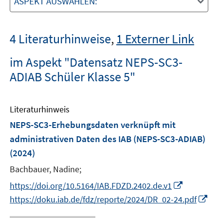
ASPEKT AUSWÄHLEN:
4 Literaturhinweise
,
1 Externer Link
im Aspekt "Datensatz NEPS-SC3-
ADIAB Schüler Klasse 5"
Literaturhinweis
NEPS-SC3-Erhebungsdaten verknüpft mit
administrativen Daten des IAB (NEPS-SC3-ADIAB)
(2024)
Bachbauer, Nadine;
I
https://doi.org/10.5164/IAB.FDZD.2402.de.v1
n
I
https://doku.iab.de/fdz/reporte/2024/DR_02-24.pdf
n
n