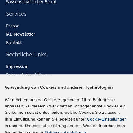
Wissenschaftlicher Beirat
n
e
n
Services
Presse
IAB-Newsletter
Kontakt
Rechtliche Links
Impressum
Datenschutzerklärung
Erklärung zur Barrierefreiheit
Verwendung von Cookies und anderen Technologien
Barrieren melden
Wir möchten unsere Online-Angebote auf Ihre Bedürfnisse
Social-Media-Kanäle
anpassen. Zu diesem Zweck setzen wir sogenannte Cookies ein.
Sie können selbst entscheiden, welche Cookies Sie zulassen.
BlueSky
Ihre Einwilligung können Sie jederzeit unter
Cookie-Einstellungen
YouTube
in unserer Datenschutzerklärung ändern. Weitere Informationen
LinkedIn
finden Sie in unserer
Datenschutzerklärung
.