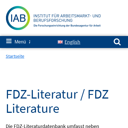
Springe
zum
Inhalt
Suchen nach:
≡
English
Menü
✘
Startseite
FDZ-Literatur / FDZ
Literature
Die FDZ-Literaturdatenbank umfasst neben