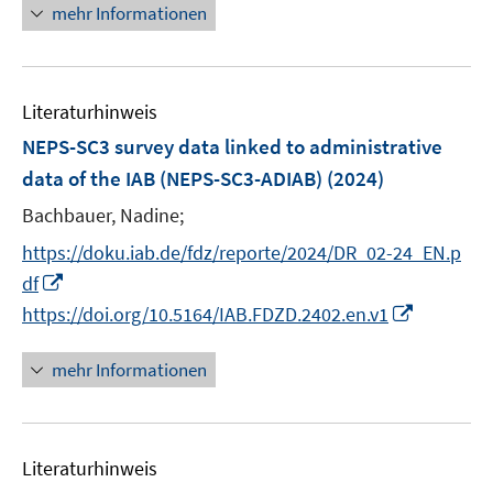
e
n
mehr Informationen
u
e
e
u
m
e
F
Literaturhinweis
m
e
F
NEPS-SC3 survey data linked to administrative
n
e
data of the IAB (NEPS-SC3-ADIAB)
(2024)
s
n
t
Bachbauer, Nadine;
s
e
t
https://doku.iab.de/fdz/reporte/2024/DR_02-24_EN.p
r
e
I
df
ö
r
n
I
https://doi.org/10.5164/IAB.FDZD.2402.en.v1
f
ö
n
n
f
f
e
n
mehr Informationen
n
f
u
e
e
n
e
u
n
e
m
e
n
F
Literaturhinweis
m
e