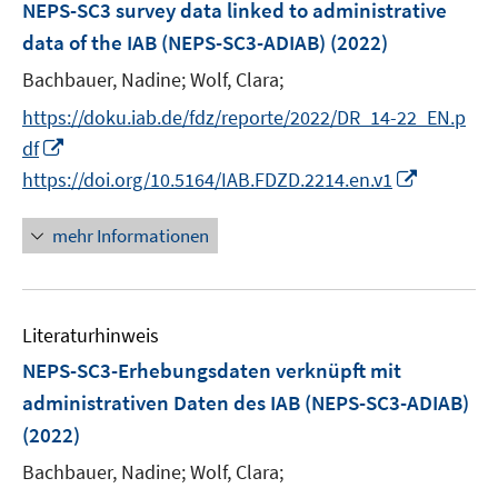
F
NEPS-SC3 survey data linked to administrative
n
e
data of the IAB (NEPS-SC3-ADIAB)
(2022)
s
n
t
Bachbauer, Nadine;
Wolf, Clara;
s
e
t
https://doku.iab.de/fdz/reporte/2022/DR_14-22_EN.p
r
e
I
df
ö
r
n
I
https://doi.org/10.5164/IAB.FDZD.2214.en.v1
f
ö
n
n
f
f
e
n
mehr Informationen
n
f
u
e
e
n
e
u
n
e
m
e
n
F
Literaturhinweis
m
e
F
NEPS-SC3-Erhebungsdaten verknüpft mit
n
e
administrativen Daten des IAB (NEPS-SC3-ADIAB)
s
n
(2022)
t
s
e
t
Bachbauer, Nadine;
Wolf, Clara;
r
e