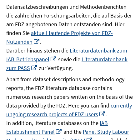
Datensatzbeschreibungen und Methodenberichten
die zahlreichen Forschungsarbeiten, die auf Basis der
am FDZ angebotenen Daten entstanden sind. Hier
finden Sie
aktuell laufende Projekte von FDZ-
In
Nutzenden
.
neuem
Darüber hinaus stehen die
Literaturdatenbank zum
Fenster
In
IAB-Betriebspanel
sowie die
Literaturdatenbank
öffnen
neuem
In
zum PASS
zur Verfügung.
Fenster
neuem
Apart from dataset descriptions and methodology
öffnen
Fenster
reports, the FDZ literature database contains
öffnen
numerous research papers written on the basis of the
data provided by the FDZ. Here you can find
currently
In
ungoing research projects of FDZ users
.
neuem
In addition, literature databases on the
IAB
Fenster
In
Establishment Panel
and the
Panel Study Labour
öffnen
neuem
In