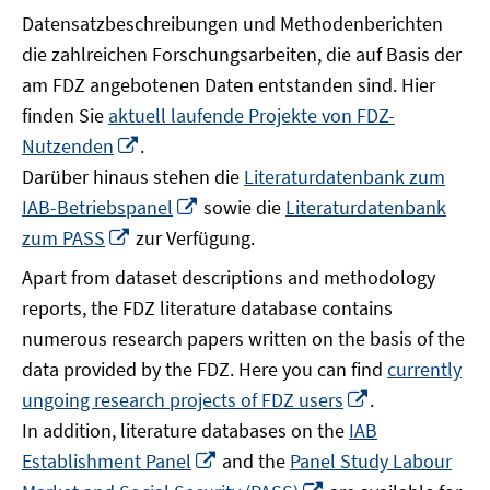
Datensatzbeschreibungen und Methodenberichten
die zahlreichen Forschungsarbeiten, die auf Basis der
am FDZ angebotenen Daten entstanden sind. Hier
finden Sie
aktuell laufende Projekte von FDZ-
In
Nutzenden
.
neuem
Darüber hinaus stehen die
Literaturdatenbank zum
Fenster
In
IAB-Betriebspanel
sowie die
Literaturdatenbank
öffnen
neuem
In
zum PASS
zur Verfügung.
Fenster
neuem
Apart from dataset descriptions and methodology
öffnen
Fenster
reports, the FDZ literature database contains
öffnen
numerous research papers written on the basis of the
data provided by the FDZ. Here you can find
currently
In
ungoing research projects of FDZ users
.
neuem
In addition, literature databases on the
IAB
Fenster
In
Establishment Panel
and the
Panel Study Labour
öffnen
neuem
In