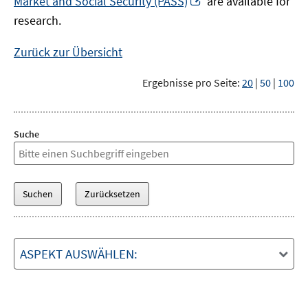
Market and Social Security (PASS)
are available for
Fenster
neuem
research.
öffnen
Fenster
öffnen
Zurück zur Übersicht
Ergebnisse pro Seite:
20
|
50
|
100
Suche
ASPEKT AUSWÄHLEN: