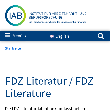
Springe
zum
Inhalt
Suchen nach:
≡
English
Menü
✘
Startseite
FDZ-Literatur / FDZ
Literature
Die FDZ-Literaturdatenbank umfasst neben