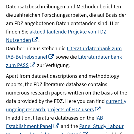
Datensatzbeschreibungen und Methodenberichten
die zahlreichen Forschungsarbeiten, die auf Basis der
am FDZ angebotenen Daten entstanden sind. Hier
finden Sie
aktuell laufende Projekte von FDZ-
In
Nutzenden
.
neuem
Darüber hinaus stehen die
Literaturdatenbank zum
Fenster
In
IAB-Betriebspanel
sowie die
Literaturdatenbank
öffnen
neuem
In
zum PASS
zur Verfügung.
Fenster
neuem
Apart from dataset descriptions and methodology
öffnen
Fenster
reports, the FDZ literature database contains
öffnen
numerous research papers written on the basis of the
data provided by the FDZ. Here you can find
currently
In
ungoing research projects of FDZ users
.
neuem
In addition, literature databases on the
IAB
Fenster
In
Establishment Panel
and the
Panel Study Labour
öffnen
neuem
In