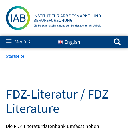
Springe
zum
Inhalt
Suchen nach:
≡
English
Menü
✘
Startseite
FDZ-Literatur / FDZ
Literature
Die FDZ-Literaturdatenbank umfasst neben