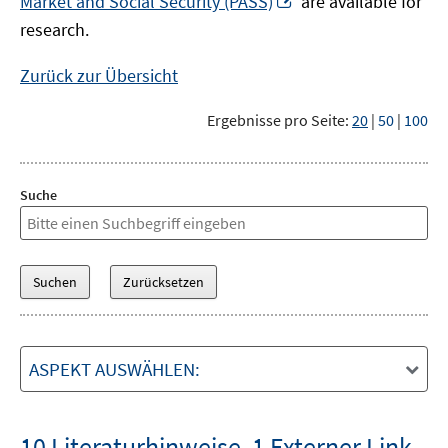
Market and Social Security (PASS)
are available for
Fenster
neuem
research.
öffnen
Fenster
öffnen
Zurück zur Übersicht
Ergebnisse pro Seite:
20
|
50
|
100
Suche
ASPEKT AUSWÄHLEN:
10 Literaturhinweise
,
1 Externer Link