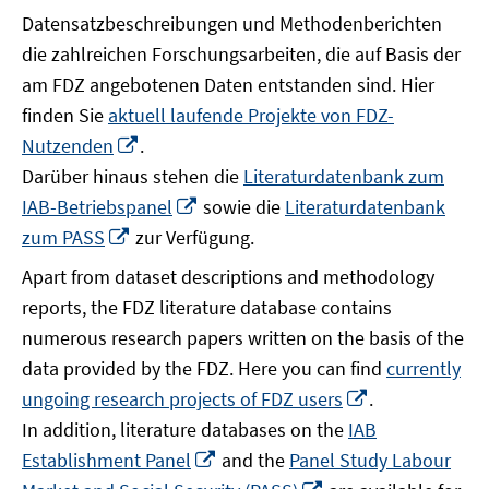
Datensatzbeschreibungen und Methodenberichten
die zahlreichen Forschungsarbeiten, die auf Basis der
am FDZ angebotenen Daten entstanden sind. Hier
finden Sie
aktuell laufende Projekte von FDZ-
In
Nutzenden
.
neuem
Darüber hinaus stehen die
Literaturdatenbank zum
Fenster
In
IAB-Betriebspanel
sowie die
Literaturdatenbank
öffnen
neuem
In
zum PASS
zur Verfügung.
Fenster
neuem
Apart from dataset descriptions and methodology
öffnen
Fenster
reports, the FDZ literature database contains
öffnen
numerous research papers written on the basis of the
data provided by the FDZ. Here you can find
currently
In
ungoing research projects of FDZ users
.
neuem
In addition, literature databases on the
IAB
Fenster
In
Establishment Panel
and the
Panel Study Labour
öffnen
neuem
In