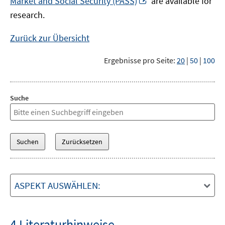
Market and Social Security (PASS)
are available for
Fenster
neuem
research.
öffnen
Fenster
öffnen
Zurück zur Übersicht
Ergebnisse pro Seite:
20
|
50
|
100
Suche
ASPEKT AUSWÄHLEN:
4 Literaturhinweise