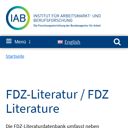
Springe
zum
Inhalt
Suchen nach:
≡
English
Menü
✘
Startseite
FDZ-Literatur / FDZ
Literature
Die FDZ-Literaturdatenbank umfasst neben