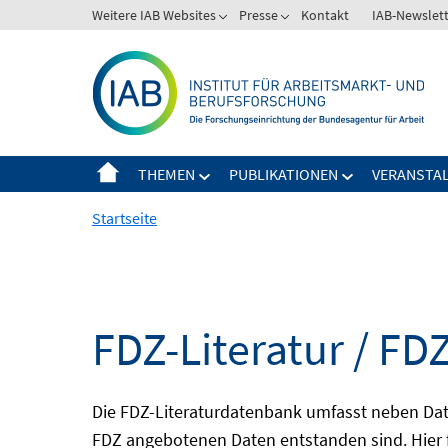
Springe
Weitere IAB Websites
Presse
Kontakt
IAB-Newslet
zum
Inhalt
THEMEN
PUBLIKATIONEN
VERANSTA
Startseite
FDZ-Literatur / FDZ
Die FDZ-Literaturdatenbank umfasst neben Dat
FDZ angebotenen Daten entstanden sind. Hier 