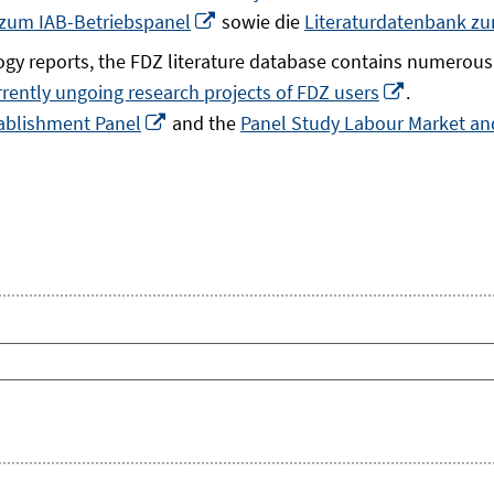
In
 zum IAB-Betriebspanel
sowie die
Literaturdatenbank z
neuem
gy reports, the FDZ literature database contains numerous 
Fenster
In
rrently ungoing research projects of FDZ users
.
öffnen
In
neuem
ablishment Panel
and the
Panel Study Labour Market and
neuem
Fenster
Fenster
öffnen
öffnen