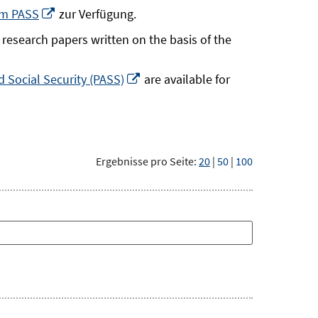
neuem
In
um PASS
zur Verfügung.
Fenster
neuem
research papers written on the basis of the
öffnen
Fenster
öffnen
In
 Social Security (PASS)
are available for
neuem
Fenster
öffnen
Ergebnisse pro Seite:
20
|
50
|
100