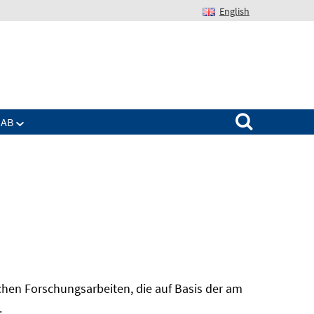
English
Suchen nach:
IAB
hen Forschungsarbeiten, die auf Basis der am
In
.