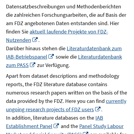
Datensatzbeschreibungen und Methodenberichten
die zahlreichen Forschungsarbeiten, die auf Basis der
am FDZ angebotenen Daten entstanden sind. Hier
finden Sie
aktuell laufende Projekte von FDZ-
In
Nutzenden
.
neuem
Darüber hinaus stehen die
Literaturdatenbank zum
Fenster
In
IAB-Betriebspanel
sowie die
Literaturdatenbank
öffnen
neuem
In
zum PASS
zur Verfügung.
Fenster
neuem
Apart from dataset descriptions and methodology
öffnen
Fenster
reports, the FDZ literature database contains
öffnen
numerous research papers written on the basis of the
data provided by the FDZ. Here you can find
currently
In
ungoing research projects of FDZ users
.
neuem
In addition, literature databases on the
IAB
Fenster
In
Establishment Panel
and the
Panel Study Labour
öffnen
neuem
In