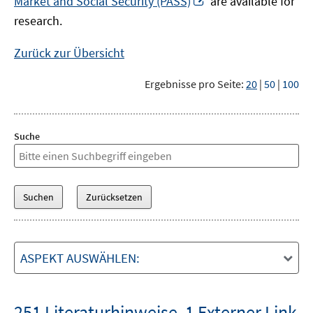
Market and Social Security (PASS)
are available for
Fenster
neuem
research.
öffnen
Fenster
öffnen
Zurück zur Übersicht
Ergebnisse pro Seite:
20
|
50
|
100
Suche
ASPEKT AUSWÄHLEN:
251 Literaturhinweise
,
1 Externer Link