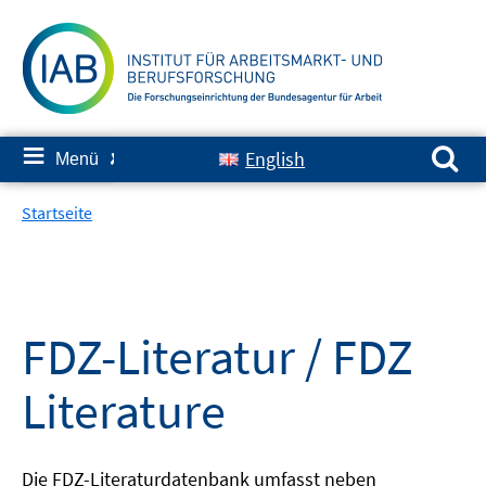
Springe
zum
Inhalt
Suchen nach:
≡
English
Menü
✘
Startseite
FDZ-Literatur / FDZ
Literature
Die FDZ-Literaturdatenbank umfasst neben