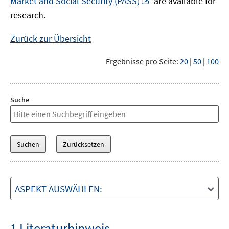
Market and Social Security (PASS)
are available for
Fenster
neuem
research.
öffnen
Fenster
öffnen
Zurück zur Übersicht
Ergebnisse pro Seite:
20
|
50
|
100
Suche
ASPEKT AUSWÄHLEN:
1 Literaturhinweis