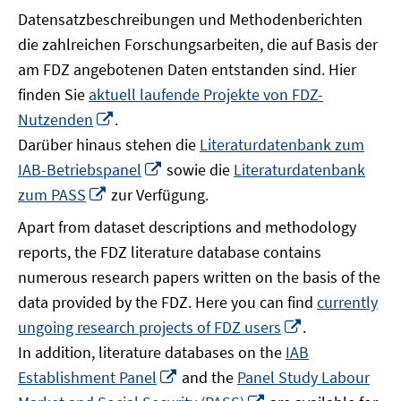
Datensatzbeschreibungen und Methodenberichten
die zahlreichen Forschungsarbeiten, die auf Basis der
am FDZ angebotenen Daten entstanden sind. Hier
finden Sie
aktuell laufende Projekte von FDZ-
In
Nutzenden
.
neuem
Darüber hinaus stehen die
Literaturdatenbank zum
Fenster
In
IAB-Betriebspanel
sowie die
Literaturdatenbank
öffnen
neuem
In
zum PASS
zur Verfügung.
Fenster
neuem
Apart from dataset descriptions and methodology
öffnen
Fenster
reports, the FDZ literature database contains
öffnen
numerous research papers written on the basis of the
data provided by the FDZ. Here you can find
currently
In
ungoing research projects of FDZ users
.
neuem
In addition, literature databases on the
IAB
Fenster
In
Establishment Panel
and the
Panel Study Labour
öffnen
neuem
In