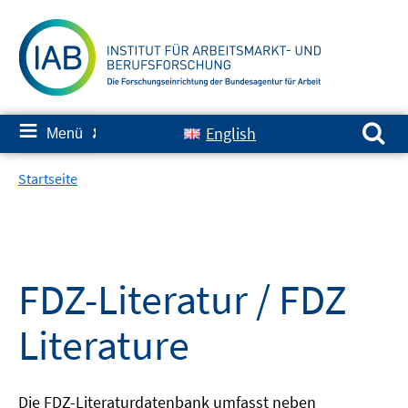
Springe
zum
Inhalt
Suchen nach:
≡
English
Menü
✘
Startseite
FDZ-Literatur / FDZ
Literature
Die FDZ-Literaturdatenbank umfasst neben