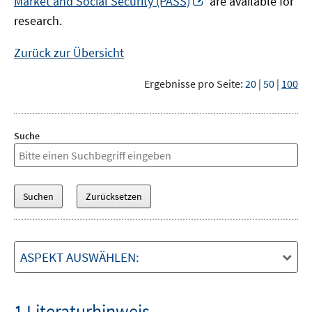
Market and Social Security (PASS)
are available for
Fenster
neuem
research.
öffnen
Fenster
öffnen
Zurück zur Übersicht
Ergebnisse pro Seite:
20
|
50
|
100
Suche
ASPEKT AUSWÄHLEN:
1 Literaturhinweis