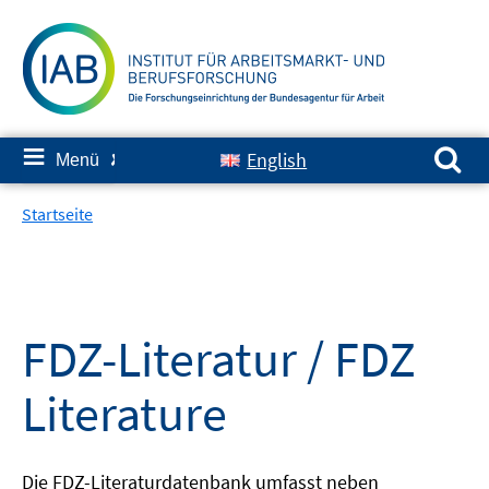
Springe
zum
Inhalt
Suchen nach:
≡
English
Menü
✘
Startseite
FDZ-Literatur / FDZ
Literature
Die FDZ-Literaturdatenbank umfasst neben