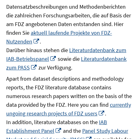
Datensatzbeschreibungen und Methodenberichten
die zahlreichen Forschungsarbeiten, die auf Basis der
am FDZ angebotenen Daten entstanden sind. Hier
finden Sie
aktuell laufende Projekte von FDZ-
In
Nutzenden
.
neuem
Darüber hinaus stehen die
Literaturdatenbank zum
Fenster
In
IAB-Betriebspanel
sowie die
Literaturdatenbank
öffnen
neuem
In
zum PASS
zur Verfügung.
Fenster
neuem
Apart from dataset descriptions and methodology
öffnen
Fenster
reports, the FDZ literature database contains
öffnen
numerous research papers written on the basis of the
data provided by the FDZ. Here you can find
currently
In
ungoing research projects of FDZ users
.
neuem
In addition, literature databases on the
IAB
Fenster
In
Establishment Panel
and the
Panel Study Labour
öffnen
neuem
In