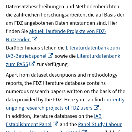
Datensatzbeschreibungen und Methodenberichten
die zahlreichen Forschungsarbeiten, die auf Basis der
am FDZ angebotenen Daten entstanden sind. Hier
finden Sie
aktuell laufende Projekte von FDZ-
In
Nutzenden
.
neuem
Darüber hinaus stehen die
Literaturdatenbank zum
Fenster
In
IAB-Betriebspanel
sowie die
Literaturdatenbank
öffnen
neuem
In
zum PASS
zur Verfügung.
Fenster
neuem
Apart from dataset descriptions and methodology
öffnen
Fenster
reports, the FDZ literature database contains
öffnen
numerous research papers written on the basis of the
data provided by the FDZ. Here you can find
currently
In
ungoing research projects of FDZ users
.
neuem
In addition, literature databases on the
IAB
Fenster
In
Establishment Panel
and the
Panel Study Labour
öffnen
neuem
In