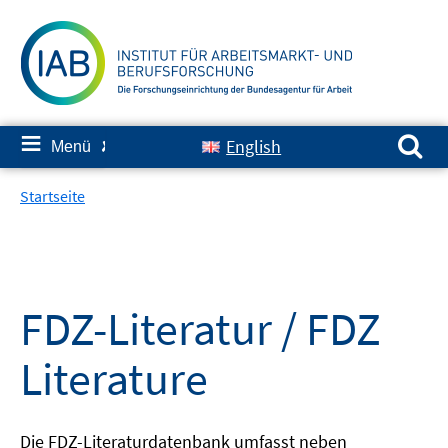
Springe
zum
Inhalt
Suchen nach:
≡
English
Menü
✘
Startseite
FDZ-Literatur / FDZ
Literature
Die FDZ-Literaturdatenbank umfasst neben