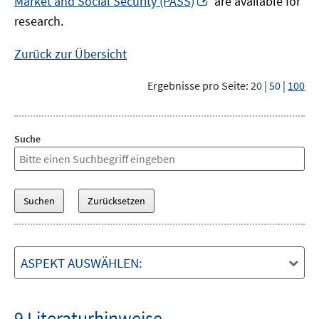
Market and Social Security (PASS)
are available for
Fenster
neuem
research.
öffnen
Fenster
öffnen
Zurück zur Übersicht
Ergebnisse pro Seite:
20
|
50
|
100
Suche
ASPEKT AUSWÄHLEN:
9 Literaturhinweise