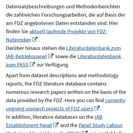
Datensatzbeschreibungen und Methodenberichten
die zahlreichen Forschungsarbeiten, die auf Basis der
am FDZ angebotenen Daten entstanden sind. Hier
finden Sie
aktuell laufende Projekte von FDZ-
In
Nutzenden
.
neuem
Darüber hinaus stehen die
Literaturdatenbank zum
Fenster
In
IAB-Betriebspanel
sowie die
Literaturdatenbank
öffnen
neuem
In
zum PASS
zur Verfügung.
Fenster
neuem
Apart from dataset descriptions and methodology
öffnen
Fenster
reports, the FDZ literature database contains
öffnen
numerous research papers written on the basis of the
data provided by the FDZ. Here you can find
currently
In
ungoing research projects of FDZ users
.
neuem
In addition, literature databases on the
IAB
Fenster
In
Establishment Panel
and the
Panel Study Labour
öffnen
neuem
In