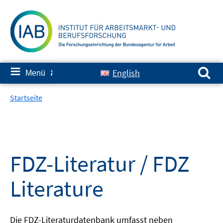
Springe
zum
Inhalt
Suchen nach:
≡
English
Menü
✘
Startseite
FDZ-Literatur / FDZ
Literature
Die FDZ-Literaturdatenbank umfasst neben