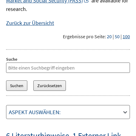
Market and Social Security (PASS)
are available for
Fenster
neuem
research.
öffnen
Fenster
öffnen
Zurück zur Übersicht
Ergebnisse pro Seite:
20
|
50
|
100
Suche
ASPEKT AUSWÄHLEN:
6 Literaturhinweise
,
1 Externer Link