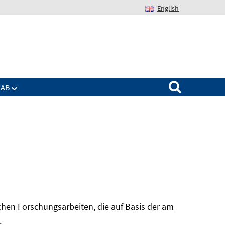
English
Suchen nach:
IAB
hen Forschungsarbeiten, die auf Basis der am
In
.