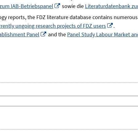
In
 zum IAB-Betriebspanel
sowie die
Literaturdatenbank z
neuem
gy reports, the FDZ literature database contains numerous 
Fenster
In
rrently ungoing research projects of FDZ users
.
öffnen
In
neuem
ablishment Panel
and the
Panel Study Labour Market and
neuem
Fenster
Fenster
öffnen
öffnen