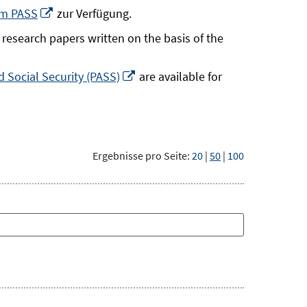
neuem
In
um PASS
zur Verfügung.
Fenster
neuem
research papers written on the basis of the
öffnen
Fenster
öffnen
In
 Social Security (PASS)
are available for
neuem
Fenster
öffnen
Ergebnisse pro Seite:
20
|
50
|
100