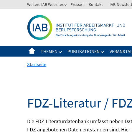
Springe
Weitere IAB Websites
Presse
Kontakt
IAB-Newslet
zum
Inhalt
THEMEN
PUBLIKATIONEN
VERANSTA
Startseite
FDZ-Literatur / FDZ
Die FDZ-Literaturdatenbank umfasst neben Dat
FDZ angebotenen Daten entstanden sind. Hier 