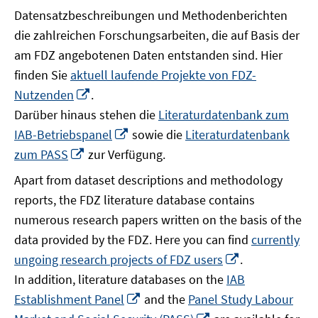
Datensatzbeschreibungen und Methodenberichten
die zahlreichen Forschungsarbeiten, die auf Basis der
am FDZ angebotenen Daten entstanden sind. Hier
finden Sie
aktuell laufende Projekte von FDZ-
In
Nutzenden
.
neuem
Darüber hinaus stehen die
Literaturdatenbank zum
Fenster
In
IAB-Betriebspanel
sowie die
Literaturdatenbank
öffnen
neuem
In
zum PASS
zur Verfügung.
Fenster
neuem
Apart from dataset descriptions and methodology
öffnen
Fenster
reports, the FDZ literature database contains
öffnen
numerous research papers written on the basis of the
data provided by the FDZ. Here you can find
currently
In
ungoing research projects of FDZ users
.
neuem
In addition, literature databases on the
IAB
Fenster
In
Establishment Panel
and the
Panel Study Labour
öffnen
neuem
In