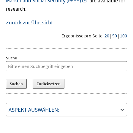
Market and Social Security (PASS)
are available for
Fenster
neuem
research.
öffnen
Fenster
öffnen
Zurück zur Übersicht
Ergebnisse pro Seite:
20
|
50
|
100
Suche
ASPEKT AUSWÄHLEN: