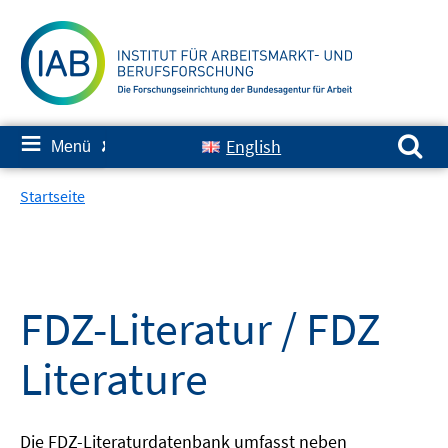
Springe
zum
Inhalt
Suchen nach:
≡
English
Menü
✘
Startseite
FDZ-Literatur / FDZ
Literature
Die FDZ-Literaturdatenbank umfasst neben