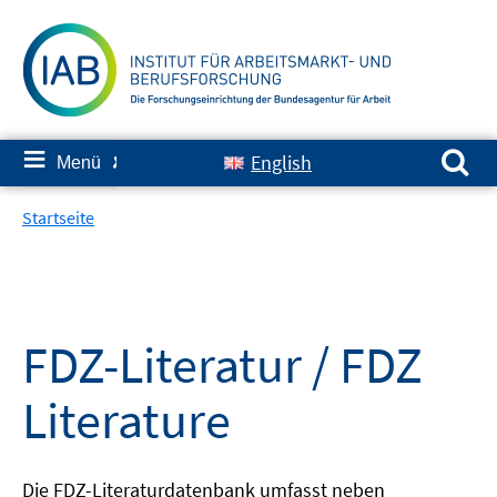
Springe
zum
Inhalt
Suchen nach:
≡
English
Menü
✘
Startseite
FDZ-Literatur / FDZ
Literature
Die FDZ-Literaturdatenbank umfasst neben