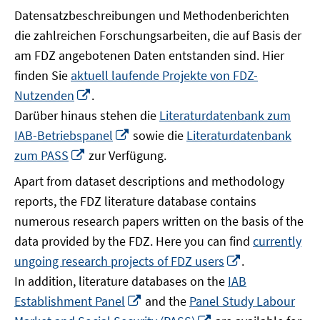
Datensatzbeschreibungen und Methodenberichten
die zahlreichen Forschungsarbeiten, die auf Basis der
am FDZ angebotenen Daten entstanden sind. Hier
finden Sie
aktuell laufende Projekte von FDZ-
In
Nutzenden
.
neuem
Darüber hinaus stehen die
Literaturdatenbank zum
Fenster
In
IAB-Betriebspanel
sowie die
Literaturdatenbank
öffnen
neuem
In
zum PASS
zur Verfügung.
Fenster
neuem
Apart from dataset descriptions and methodology
öffnen
Fenster
reports, the FDZ literature database contains
öffnen
numerous research papers written on the basis of the
data provided by the FDZ. Here you can find
currently
In
ungoing research projects of FDZ users
.
neuem
In addition, literature databases on the
IAB
Fenster
In
Establishment Panel
and the
Panel Study Labour
öffnen
neuem
In