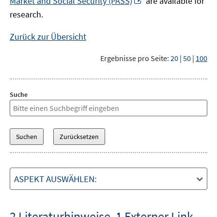
Market and Social Security (PASS)
are available for
Fenster
neuem
research.
öffnen
Fenster
öffnen
Zurück zur Übersicht
Ergebnisse pro Seite:
20
|
50
|
100
Suche
ASPEKT AUSWÄHLEN:
2 Literaturhinweise
,
1 Externer Link