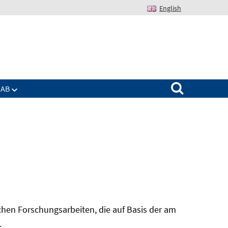
English
Suchen nach:
IAB
hen Forschungsarbeiten, die auf Basis der am
In
.