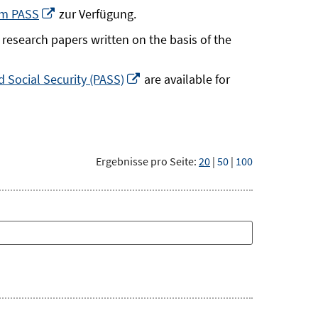
neuem
In
um PASS
zur Verfügung.
Fenster
neuem
research papers written on the basis of the
öffnen
Fenster
öffnen
In
 Social Security (PASS)
are available for
neuem
Fenster
öffnen
Ergebnisse pro Seite:
20
|
50
|
100