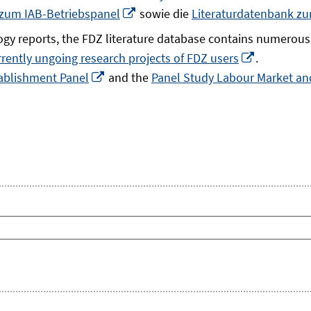
In
 zum IAB-Betriebspanel
sowie die
Literaturdatenbank z
neuem
gy reports, the FDZ literature database contains numerous 
Fenster
In
rrently ungoing research projects of FDZ users
.
öffnen
In
neuem
ablishment Panel
and the
Panel Study Labour Market and
neuem
Fenster
Fenster
öffnen
öffnen