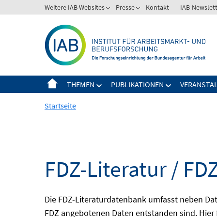
Springe
Weitere IAB Websites
Presse
Kontakt
IAB-Newslet
zum
Inhalt
THEMEN
PUBLIKATIONEN
VERANSTA
Startseite
FDZ-Literatur / FDZ
Die FDZ-Literaturdatenbank umfasst neben Dat
FDZ angebotenen Daten entstanden sind. Hier 