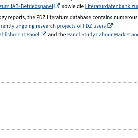
In
 zum IAB-Betriebspanel
sowie die
Literaturdatenbank z
neuem
gy reports, the FDZ literature database contains numerous 
Fenster
In
rrently ungoing research projects of FDZ users
.
öffnen
In
neuem
ablishment Panel
and the
Panel Study Labour Market and
neuem
Fenster
Fenster
öffnen
öffnen