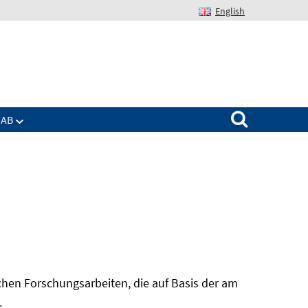
English
Suchen nach:
IAB
hen Forschungsarbeiten, die auf Basis der am
In
.