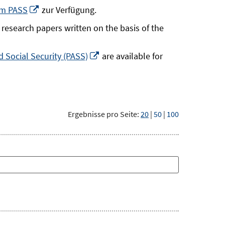
neuem
In
um PASS
zur Verfügung.
Fenster
neuem
research papers written on the basis of the
öffnen
Fenster
öffnen
In
 Social Security (PASS)
are available for
neuem
Fenster
öffnen
Ergebnisse pro Seite:
20
|
50
|
100