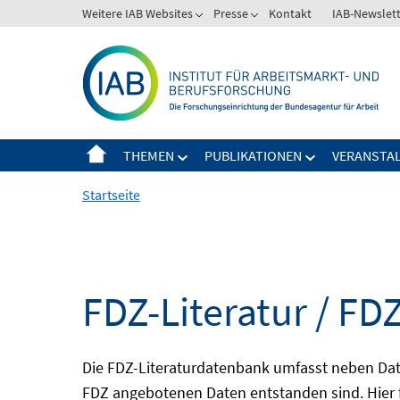
Springe
Weitere IAB Websites
Presse
Kontakt
IAB-Newslet
zum
Inhalt
THEMEN
PUBLIKATIONEN
VERANSTA
Startseite
FDZ-Literatur / FDZ
Die FDZ-Literaturdatenbank umfasst neben Dat
FDZ angebotenen Daten entstanden sind. Hier 