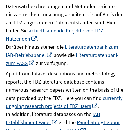
Datensatzbeschreibungen und Methodenberichten
die zahlreichen Forschungsarbeiten, die auf Basis der
am FDZ angebotenen Daten entstanden sind. Hier
finden Sie
aktuell laufende Projekte von FDZ-
In
Nutzenden
.
neuem
Darüber hinaus stehen die
Literaturdatenbank zum
Fenster
In
IAB-Betriebspanel
sowie die
Literaturdatenbank
öffnen
neuem
In
zum PASS
zur Verfügung.
Fenster
neuem
Apart from dataset descriptions and methodology
öffnen
Fenster
reports, the FDZ literature database contains
öffnen
numerous research papers written on the basis of the
data provided by the FDZ. Here you can find
currently
In
ungoing research projects of FDZ users
.
neuem
In addition, literature databases on the
IAB
Fenster
In
Establishment Panel
and the
Panel Study Labour
öffnen
neuem
In