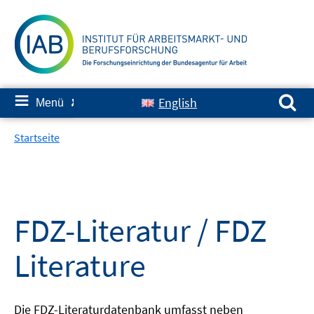
Springe
zum
Inhalt
Suchen nach:
≡
English
Menü
✘
Startseite
FDZ-Literatur / FDZ
Literature
Die FDZ-Literaturdatenbank umfasst neben