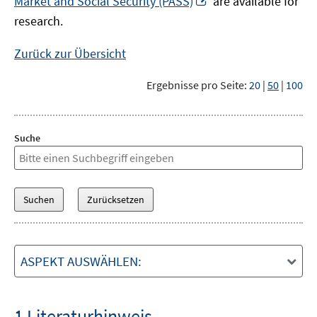
Market and Social Security (PASS)
are available for
Fenster
neuem
research.
öffnen
Fenster
öffnen
Zurück zur Übersicht
Ergebnisse pro Seite:
20
|
50
|
100
Suche
ASPEKT AUSWÄHLEN:
1 Literaturhinweis