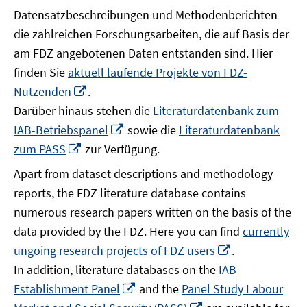
Datensatzbeschreibungen und Methodenberichten
die zahlreichen Forschungsarbeiten, die auf Basis der
am FDZ angebotenen Daten entstanden sind. Hier
finden Sie
aktuell laufende Projekte von FDZ-
In
Nutzenden
.
neuem
Darüber hinaus stehen die
Literaturdatenbank zum
Fenster
In
IAB-Betriebspanel
sowie die
Literaturdatenbank
öffnen
neuem
In
zum PASS
zur Verfügung.
Fenster
neuem
Apart from dataset descriptions and methodology
öffnen
Fenster
reports, the FDZ literature database contains
öffnen
numerous research papers written on the basis of the
data provided by the FDZ. Here you can find
currently
In
ungoing research projects of FDZ users
.
neuem
In addition, literature databases on the
IAB
Fenster
In
Establishment Panel
and the
Panel Study Labour
öffnen
neuem
In