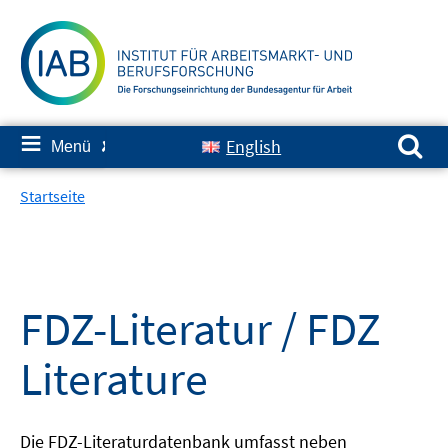
Springe
zum
Inhalt
Suchen nach:
≡
English
Menü
✘
Startseite
FDZ-Literatur / FDZ
Literature
Die FDZ-Literaturdatenbank umfasst neben