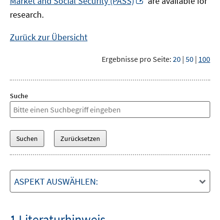
Market and Social Security (PASS)
are available for
Fenster
neuem
research.
öffnen
Fenster
öffnen
Zurück zur Übersicht
Ergebnisse pro Seite:
20
|
50
|
100
Suche
ASPEKT AUSWÄHLEN:
1 Literaturhinweis