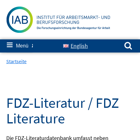
Springe
zum
Inhalt
Suchen nach:
≡
English
Menü
✘
Startseite
FDZ-Literatur / FDZ
Literature
Die FDZ-Literaturdatenbank umfasst neben