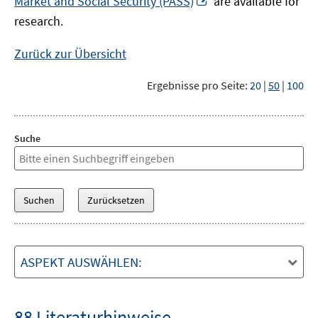
Market and Social Security (PASS)
are available for
Fenster
neuem
research.
öffnen
Fenster
öffnen
Zurück zur Übersicht
Ergebnisse pro Seite:
20
|
50
|
100
Suche
ASPEKT AUSWÄHLEN:
88 Literaturhinweise