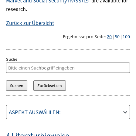
Market and Social Security (PASS)
are available for
Fenster
neuem
research.
öffnen
Fenster
öffnen
Zurück zur Übersicht
Ergebnisse pro Seite:
20
|
50
|
100
Suche
ASPEKT AUSWÄHLEN:
4 Literaturhinweise