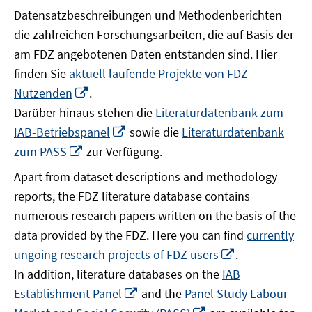
Datensatzbeschreibungen und Methodenberichten
die zahlreichen Forschungsarbeiten, die auf Basis der
am FDZ angebotenen Daten entstanden sind. Hier
finden Sie
aktuell laufende Projekte von FDZ-
In
Nutzenden
.
neuem
Darüber hinaus stehen die
Literaturdatenbank zum
Fenster
In
IAB-Betriebspanel
sowie die
Literaturdatenbank
öffnen
neuem
In
zum PASS
zur Verfügung.
Fenster
neuem
Apart from dataset descriptions and methodology
öffnen
Fenster
reports, the FDZ literature database contains
öffnen
numerous research papers written on the basis of the
data provided by the FDZ. Here you can find
currently
In
ungoing research projects of FDZ users
.
neuem
In addition, literature databases on the
IAB
Fenster
In
Establishment Panel
and the
Panel Study Labour
öffnen
neuem
In