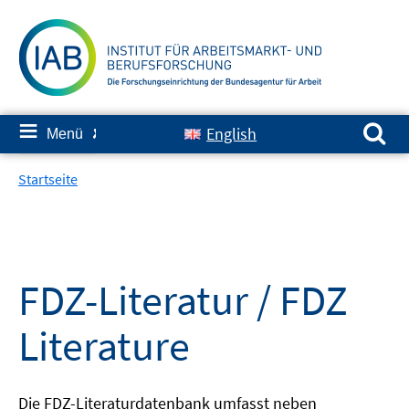
Springe
zum
Inhalt
Suchen nach:
≡
English
Menü
✘
Startseite
FDZ-Literatur / FDZ
Literature
Die FDZ-Literaturdatenbank umfasst neben