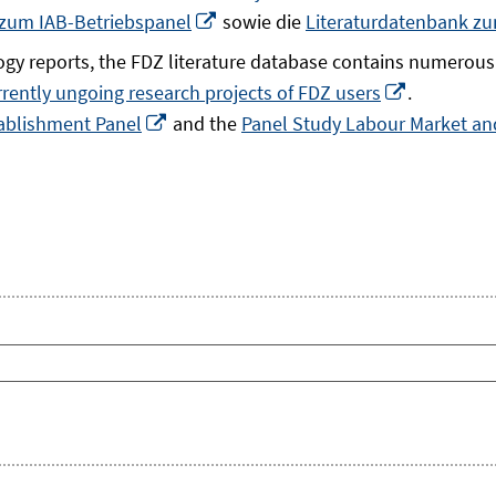
In
 zum IAB-Betriebspanel
sowie die
Literaturdatenbank z
neuem
gy reports, the FDZ literature database contains numerous 
Fenster
In
rrently ungoing research projects of FDZ users
.
öffnen
In
neuem
ablishment Panel
and the
Panel Study Labour Market and
neuem
Fenster
Fenster
öffnen
öffnen