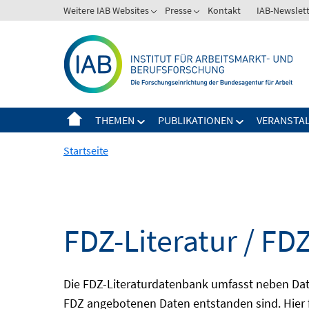
Springe
Weitere IAB Websites
Presse
Kontakt
IAB-Newslet
zum
Inhalt
THEMEN
PUBLIKATIONEN
VERANSTA
Startseite
FDZ-Literatur / FDZ
Die FDZ-Literaturdatenbank umfasst neben Dat
FDZ angebotenen Daten entstanden sind. Hier 