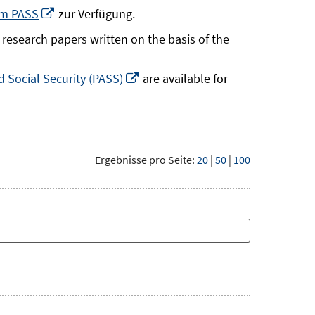
neuem
In
um PASS
zur Verfügung.
Fenster
neuem
research papers written on the basis of the
öffnen
Fenster
öffnen
In
 Social Security (PASS)
are available for
neuem
Fenster
öffnen
Ergebnisse pro Seite:
20
|
50
|
100