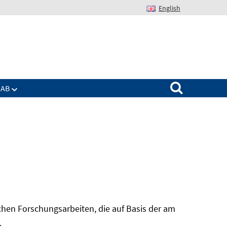
English
Suchen nach:
IAB
hen Forschungsarbeiten, die auf Basis der am
In
.