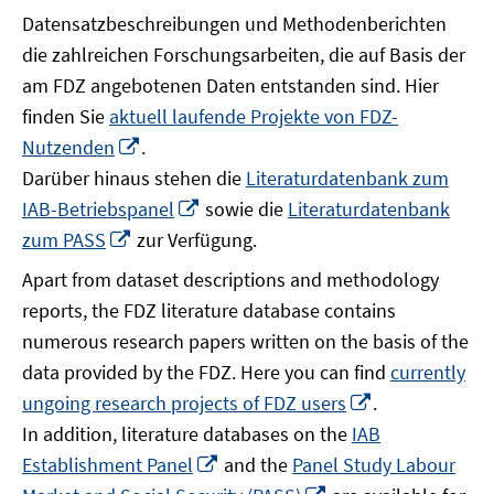
Datensatzbeschreibungen und Methodenberichten
die zahlreichen Forschungsarbeiten, die auf Basis der
am FDZ angebotenen Daten entstanden sind. Hier
finden Sie
aktuell laufende Projekte von FDZ-
In
Nutzenden
.
neuem
Darüber hinaus stehen die
Literaturdatenbank zum
Fenster
In
IAB-Betriebspanel
sowie die
Literaturdatenbank
öffnen
neuem
In
zum PASS
zur Verfügung.
Fenster
neuem
Apart from dataset descriptions and methodology
öffnen
Fenster
reports, the FDZ literature database contains
öffnen
numerous research papers written on the basis of the
data provided by the FDZ. Here you can find
currently
In
ungoing research projects of FDZ users
.
neuem
In addition, literature databases on the
IAB
Fenster
In
Establishment Panel
and the
Panel Study Labour
öffnen
neuem
In