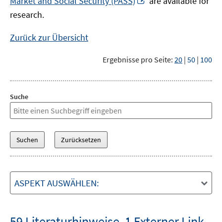
Market and Social Security (PASS)
are available for
Fenster
neuem
research.
öffnen
Fenster
öffnen
Zurück zur Übersicht
Ergebnisse pro Seite:
20
|
50
|
100
Suche
ASPEKT AUSWÄHLEN:
59 Literaturhinweise
,
1 Externer Link