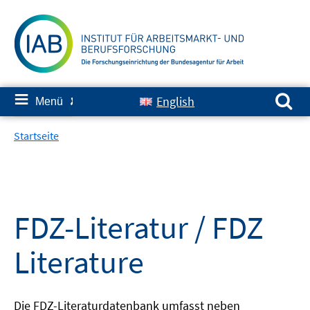
Springe
zum
Inhalt
Suchen nach:
≡
English
Menü
✘
Startseite
FDZ-Literatur / FDZ
Literature
Die FDZ-Literaturdatenbank umfasst neben