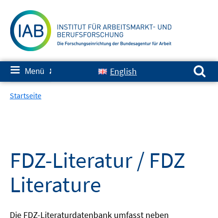
Springe
zum
Inhalt
Suchen nach:
≡
English
Menü
✘
Startseite
FDZ-Literatur / FDZ
Literature
Die FDZ-Literaturdatenbank umfasst neben