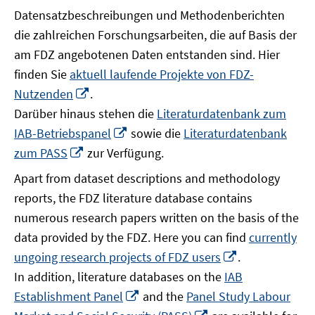
Datensatzbeschreibungen und Methodenberichten
die zahlreichen Forschungsarbeiten, die auf Basis der
am FDZ angebotenen Daten entstanden sind. Hier
finden Sie
aktuell laufende Projekte von FDZ-
In
Nutzenden
.
neuem
Darüber hinaus stehen die
Literaturdatenbank zum
Fenster
In
IAB-Betriebspanel
sowie die
Literaturdatenbank
öffnen
neuem
In
zum PASS
zur Verfügung.
Fenster
neuem
Apart from dataset descriptions and methodology
öffnen
Fenster
reports, the FDZ literature database contains
öffnen
numerous research papers written on the basis of the
data provided by the FDZ. Here you can find
currently
In
ungoing research projects of FDZ users
.
neuem
In addition, literature databases on the
IAB
Fenster
In
Establishment Panel
and the
Panel Study Labour
öffnen
neuem
In