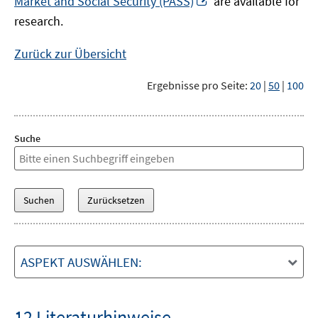
Market and Social Security (PASS)
are available for
Fenster
neuem
research.
öffnen
Fenster
öffnen
Zurück zur Übersicht
Ergebnisse pro Seite:
20
|
50
|
100
Suche
ASPEKT AUSWÄHLEN:
12 Literaturhinweise