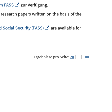
neuem
In
um PASS
zur Verfügung.
Fenster
neuem
research papers written on the basis of the
öffnen
Fenster
öffnen
In
 Social Security (PASS)
are available for
neuem
Fenster
öffnen
Ergebnisse pro Seite:
20
|
50
|
100