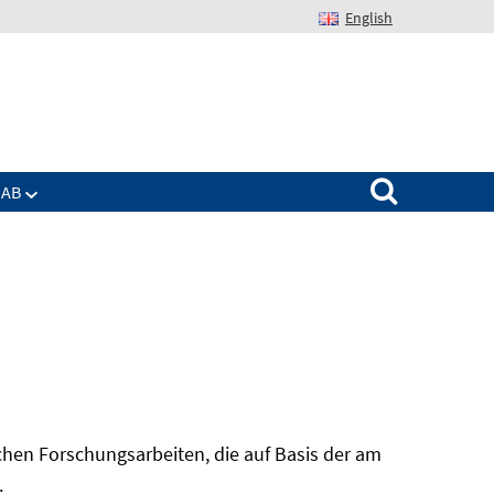
English
Suchen nach:
IAB
hen Forschungsarbeiten, die auf Basis der am
In
.