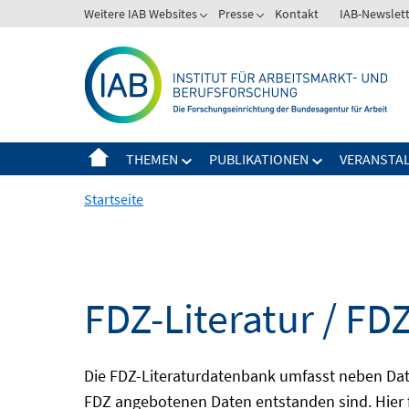
Springe
Weitere IAB Websites
Presse
Kontakt
IAB-Newslet
zum
Inhalt
THEMEN
PUBLIKATIONEN
VERANSTA
Startseite
FDZ-Literatur / FDZ
Die FDZ-Literaturdatenbank umfasst neben Dat
FDZ angebotenen Daten entstanden sind. Hier 