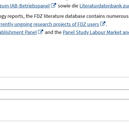
In
 zum IAB-Betriebspanel
sowie die
Literaturdatenbank z
neuem
gy reports, the FDZ literature database contains numerous 
Fenster
In
rrently ungoing research projects of FDZ users
.
öffnen
In
neuem
ablishment Panel
and the
Panel Study Labour Market and
neuem
Fenster
Fenster
öffnen
öffnen