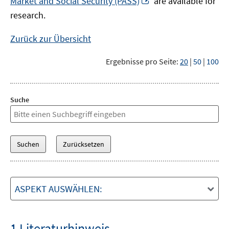
Market and Social Security (PASS)
are available for
Fenster
neuem
research.
öffnen
Fenster
öffnen
Zurück zur Übersicht
Ergebnisse pro Seite:
20
|
50
|
100
Suche
ASPEKT AUSWÄHLEN:
1 Literaturhinweis