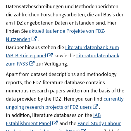
Datensatzbeschreibungen und Methodenberichten
die zahlreichen Forschungsarbeiten, die auf Basis der
am FDZ angebotenen Daten entstanden sind. Hier
finden Sie
aktuell laufende Projekte von FDZ-
In
Nutzenden
.
neuem
Darüber hinaus stehen die
Literaturdatenbank zum
Fenster
In
IAB-Betriebspanel
sowie die
Literaturdatenbank
öffnen
neuem
In
zum PASS
zur Verfügung.
Fenster
neuem
Apart from dataset descriptions and methodology
öffnen
Fenster
reports, the FDZ literature database contains
öffnen
numerous research papers written on the basis of the
data provided by the FDZ. Here you can find
currently
In
ungoing research projects of FDZ users
.
neuem
In addition, literature databases on the
IAB
Fenster
In
Establishment Panel
and the
Panel Study Labour
öffnen
neuem
In