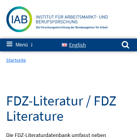
Springe
zum
Inhalt
Suchen nach:
≡
English
Menü
✘
Startseite
FDZ-Literatur / FDZ
Literature
Die FDZ-Literaturdatenbank umfasst neben