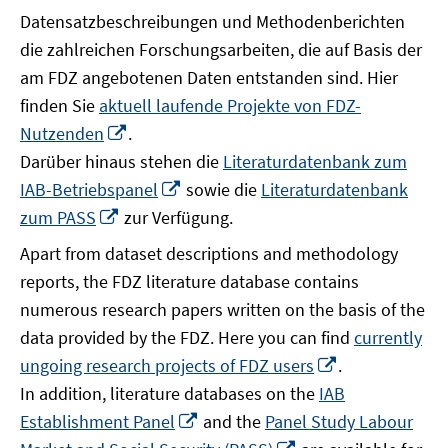
Datensatzbeschreibungen und Methodenberichten
die zahlreichen Forschungsarbeiten, die auf Basis der
am FDZ angebotenen Daten entstanden sind. Hier
finden Sie
aktuell laufende Projekte von FDZ-
In
Nutzenden
.
neuem
Darüber hinaus stehen die
Literaturdatenbank zum
Fenster
In
IAB-Betriebspanel
sowie die
Literaturdatenbank
öffnen
neuem
In
zum PASS
zur Verfügung.
Fenster
neuem
Apart from dataset descriptions and methodology
öffnen
Fenster
reports, the FDZ literature database contains
öffnen
numerous research papers written on the basis of the
data provided by the FDZ. Here you can find
currently
In
ungoing research projects of FDZ users
.
neuem
In addition, literature databases on the
IAB
Fenster
In
Establishment Panel
and the
Panel Study Labour
öffnen
neuem
In