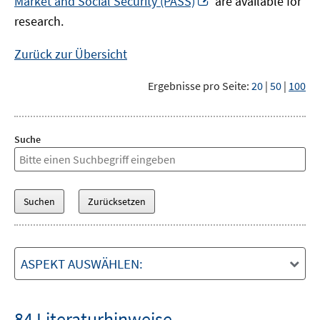
Market and Social Security (PASS)
are available for
Fenster
neuem
research.
öffnen
Fenster
öffnen
Zurück zur Übersicht
Ergebnisse pro Seite:
20
|
50
|
100
Suche
ASPEKT AUSWÄHLEN:
84 Literaturhinweise