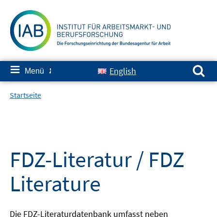
Springe
zum
Inhalt
Suchen nach:
≡
English
Menü
✘
Startseite
FDZ-Literatur / FDZ
Literature
Die FDZ-Literaturdatenbank umfasst neben