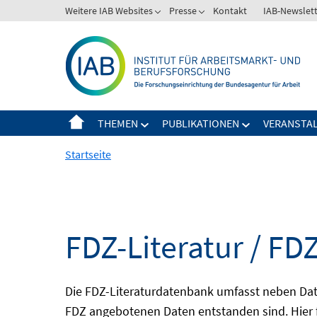
Springe
Weitere IAB Websites
Presse
Kontakt
IAB-Newslet
zum
Inhalt
THEMEN
PUBLIKATIONEN
VERANSTA
Startseite
FDZ-Literatur / FDZ
Die FDZ-Literaturdatenbank umfasst neben Dat
FDZ angebotenen Daten entstanden sind. Hier 