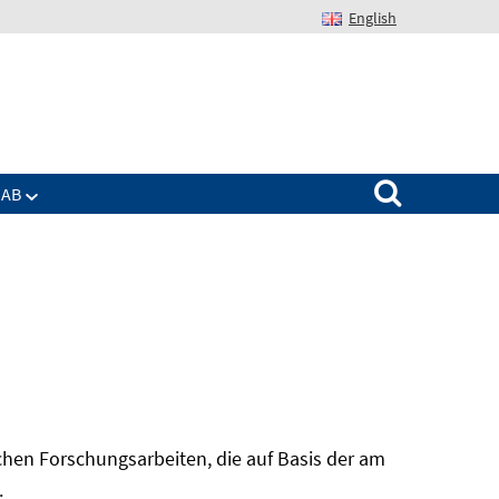
English
Suchen nach:
IAB
hen Forschungsarbeiten, die auf Basis der am
In
.