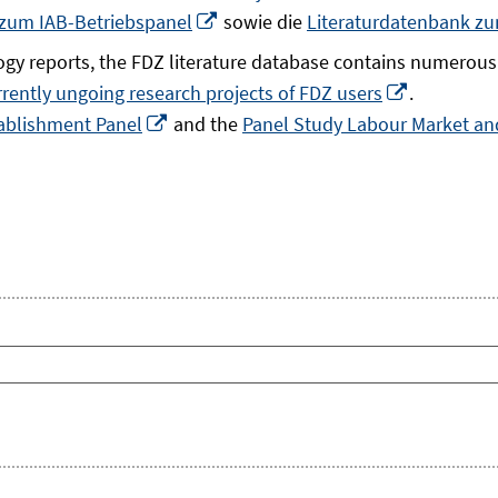
In
 zum IAB-Betriebspanel
sowie die
Literaturdatenbank z
neuem
gy reports, the FDZ literature database contains numerous 
Fenster
In
rrently ungoing research projects of FDZ users
.
öffnen
In
neuem
ablishment Panel
and the
Panel Study Labour Market and
neuem
Fenster
Fenster
öffnen
öffnen