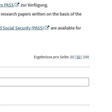
neuem
In
um PASS
zur Verfügung.
Fenster
neuem
research papers written on the basis of the
öffnen
Fenster
öffnen
In
 Social Security (PASS)
are available for
neuem
Fenster
öffnen
Ergebnisse pro Seite:
20
|
50
|
100