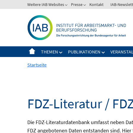
Springe
Weitere IAB Websites
Presse
Kontakt
IAB-Newslet
zum
Inhalt
THEMEN
PUBLIKATIONEN
VERANSTA
Startseite
FDZ-Literatur / FDZ
Die FDZ-Literaturdatenbank umfasst neben Dat
FDZ angebotenen Daten entstanden sind. Hier 