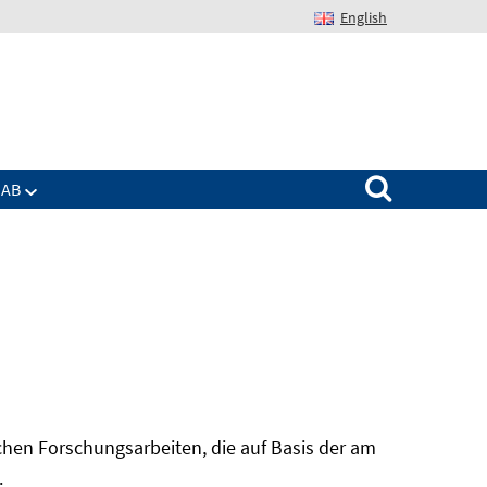
English
Suchen nach:
IAB
hen Forschungsarbeiten, die auf Basis der am
In
.