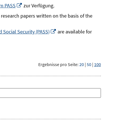
neuem
In
um PASS
zur Verfügung.
Fenster
neuem
research papers written on the basis of the
öffnen
Fenster
öffnen
In
 Social Security (PASS)
are available for
neuem
Fenster
öffnen
Ergebnisse pro Seite:
20
|
50
|
100