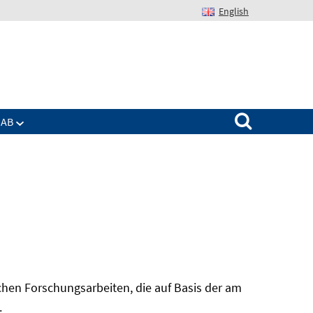
English
Suchen nach:
IAB
hen Forschungsarbeiten, die auf Basis der am
In
.