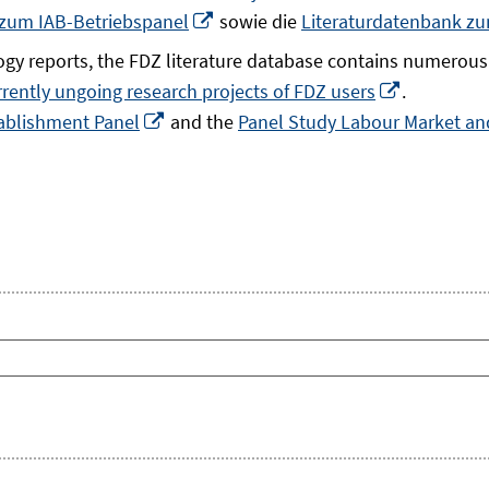
In
 zum IAB-Betriebspanel
sowie die
Literaturdatenbank z
neuem
gy reports, the FDZ literature database contains numerous 
Fenster
In
rrently ungoing research projects of FDZ users
.
öffnen
In
neuem
ablishment Panel
and the
Panel Study Labour Market and
neuem
Fenster
Fenster
öffnen
öffnen