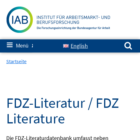
Springe
zum
Inhalt
Suchen nach:
≡
English
Menü
✘
Startseite
FDZ-Literatur / FDZ
Literature
Die FDZ-Literaturdatenbank umfasst neben