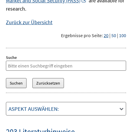
Market and Social Security (PASS)
are available for
Fenster
neuem
research.
öffnen
Fenster
öffnen
Zurück zur Übersicht
Ergebnisse pro Seite:
20
|
50
|
100
Suche
ASPEKT AUSWÄHLEN:
203 Literaturhinweise