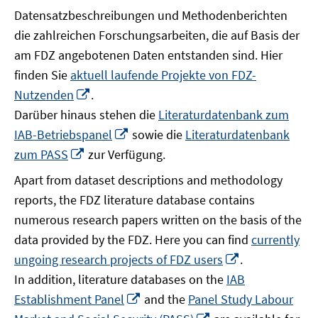
Datensatzbeschreibungen und Methodenberichten
die zahlreichen Forschungsarbeiten, die auf Basis der
am FDZ angebotenen Daten entstanden sind. Hier
finden Sie
aktuell laufende Projekte von FDZ-
In
Nutzenden
.
neuem
Darüber hinaus stehen die
Literaturdatenbank zum
Fenster
In
IAB-Betriebspanel
sowie die
Literaturdatenbank
öffnen
neuem
In
zum PASS
zur Verfügung.
Fenster
neuem
Apart from dataset descriptions and methodology
öffnen
Fenster
reports, the FDZ literature database contains
öffnen
numerous research papers written on the basis of the
data provided by the FDZ. Here you can find
currently
In
ungoing research projects of FDZ users
.
neuem
In addition, literature databases on the
IAB
Fenster
In
Establishment Panel
and the
Panel Study Labour
öffnen
neuem
In