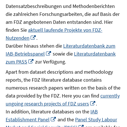
Datensatzbeschreibungen und Methodenberichten
die zahlreichen Forschungsarbeiten, die auf Basis der
am FDZ angebotenen Daten entstanden sind. Hier
finden Sie
aktuell laufende Projekte von FDZ-
In
Nutzenden
.
neuem
Darüber hinaus stehen die
Literaturdatenbank zum
Fenster
In
IAB-Betriebspanel
sowie die
Literaturdatenbank
öffnen
neuem
In
zum PASS
zur Verfügung.
Fenster
neuem
Apart from dataset descriptions and methodology
öffnen
Fenster
reports, the FDZ literature database contains
öffnen
numerous research papers written on the basis of the
data provided by the FDZ. Here you can find
currently
In
ungoing research projects of FDZ users
.
neuem
In addition, literature databases on the
IAB
Fenster
In
Establishment Panel
and the
Panel Study Labour
öffnen
neuem
In