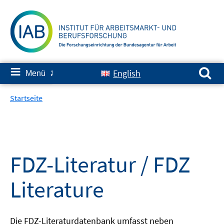
Springe
zum
Inhalt
Suchen nach:
≡
English
Menü
✘
Startseite
FDZ-Literatur / FDZ
Literature
Die FDZ-Literaturdatenbank umfasst neben