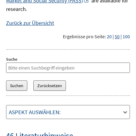
Market and Social Security (PASS)
are available for
Fenster
neuem
research.
öffnen
Fenster
öffnen
Zurück zur Übersicht
Ergebnisse pro Seite:
20
|
50
|
100
Suche
ASPEKT AUSWÄHLEN:
46 Literaturhinweise