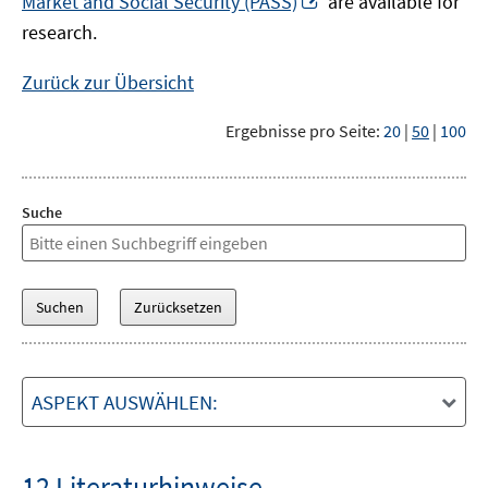
Market and Social Security (PASS)
are available for
Fenster
neuem
research.
öffnen
Fenster
öffnen
Zurück zur Übersicht
Ergebnisse pro Seite:
20
|
50
|
100
Suche
ASPEKT AUSWÄHLEN:
12 Literaturhinweise