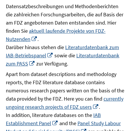
Datensatzbeschreibungen und Methodenberichten
die zahlreichen Forschungsarbeiten, die auf Basis der
am FDZ angebotenen Daten entstanden sind. Hier
finden Sie
aktuell laufende Projekte von FDZ-
In
Nutzenden
.
neuem
Darüber hinaus stehen die
Literaturdatenbank zum
Fenster
In
IAB-Betriebspanel
sowie die
Literaturdatenbank
öffnen
neuem
In
zum PASS
zur Verfügung.
Fenster
neuem
Apart from dataset descriptions and methodology
öffnen
Fenster
reports, the FDZ literature database contains
öffnen
numerous research papers written on the basis of the
data provided by the FDZ. Here you can find
currently
In
ungoing research projects of FDZ users
.
neuem
In addition, literature databases on the
IAB
Fenster
In
Establishment Panel
and the
Panel Study Labour
öffnen
neuem
In