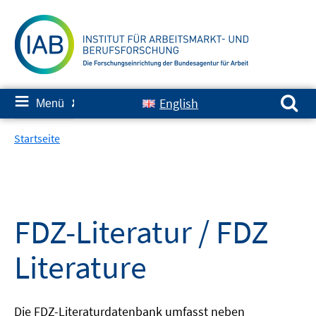
Springe
zum
Inhalt
Suchen nach:
≡
English
Menü
✘
Startseite
FDZ-Literatur / FDZ
Literature
Die FDZ-Literaturdatenbank umfasst neben