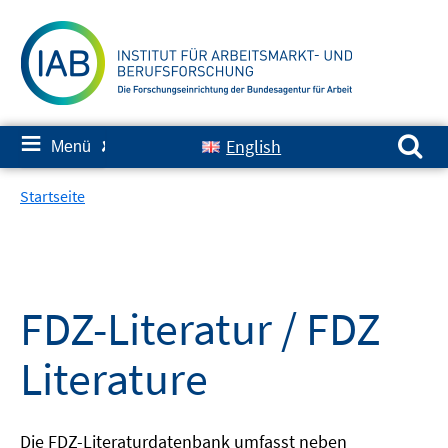
Springe
zum
Inhalt
Suchen nach:
≡
English
Menü
✘
Startseite
FDZ-Literatur / FDZ
Literature
Die FDZ-Literaturdatenbank umfasst neben