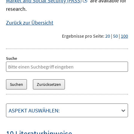
Market and Social Security (PASS)
are available for
Fenster
neuem
research.
öffnen
Fenster
öffnen
Zurück zur Übersicht
Ergebnisse pro Seite:
20
|
50
|
100
Suche
ASPEKT AUSWÄHLEN:
10 Literaturhinweise