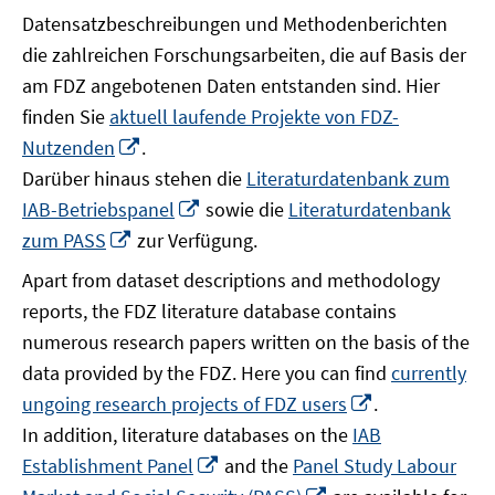
Datensatzbeschreibungen und Methodenberichten
die zahlreichen Forschungsarbeiten, die auf Basis der
am FDZ angebotenen Daten entstanden sind. Hier
finden Sie
aktuell laufende Projekte von FDZ-
In
Nutzenden
.
neuem
Darüber hinaus stehen die
Literaturdatenbank zum
Fenster
In
IAB-Betriebspanel
sowie die
Literaturdatenbank
öffnen
neuem
In
zum PASS
zur Verfügung.
Fenster
neuem
Apart from dataset descriptions and methodology
öffnen
Fenster
reports, the FDZ literature database contains
öffnen
numerous research papers written on the basis of the
data provided by the FDZ. Here you can find
currently
In
ungoing research projects of FDZ users
.
neuem
In addition, literature databases on the
IAB
Fenster
In
Establishment Panel
and the
Panel Study Labour
öffnen
neuem
In