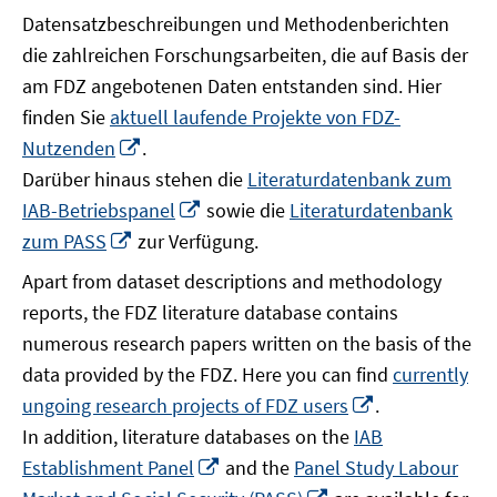
Datensatzbeschreibungen und Methodenberichten
die zahlreichen Forschungsarbeiten, die auf Basis der
am FDZ angebotenen Daten entstanden sind. Hier
finden Sie
aktuell laufende Projekte von FDZ-
In
Nutzenden
.
neuem
Darüber hinaus stehen die
Literaturdatenbank zum
Fenster
In
IAB-Betriebspanel
sowie die
Literaturdatenbank
öffnen
neuem
In
zum PASS
zur Verfügung.
Fenster
neuem
Apart from dataset descriptions and methodology
öffnen
Fenster
reports, the FDZ literature database contains
öffnen
numerous research papers written on the basis of the
data provided by the FDZ. Here you can find
currently
In
ungoing research projects of FDZ users
.
neuem
In addition, literature databases on the
IAB
Fenster
In
Establishment Panel
and the
Panel Study Labour
öffnen
neuem
In