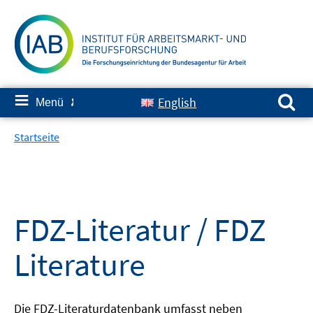
Springe
zum
Inhalt
Suchen nach:
≡
English
Menü
✘
Startseite
FDZ-Literatur / FDZ
Literature
Die FDZ-Literaturdatenbank umfasst neben