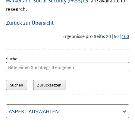
Market and Social Security (PASS)
are available for
Fenster
neuem
research.
öffnen
Fenster
öffnen
Zurück zur Übersicht
Ergebnisse pro Seite:
20
|
50
|
100
Suche
ASPEKT AUSWÄHLEN: