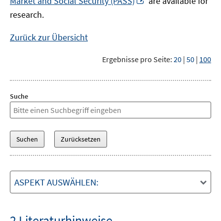
Market and Social Security (PASS)
are available for
Fenster
neuem
research.
öffnen
Fenster
öffnen
Zurück zur Übersicht
Ergebnisse pro Seite:
20
|
50
|
100
Suche
ASPEKT AUSWÄHLEN:
2 Literaturhinweise