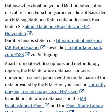
Datensatzbeschreibungen und Methodenberichten
die zahlreichen Forschungsarbeiten, die auf Basis der
am FDZ angebotenen Daten entstanden sind. Hier
finden Sie
aktuell laufende Projekte von FDZ-
In
Nutzenden
.
neuem
Darüber hinaus stehen die
Literaturdatenbank zum
Fenster
In
IAB-Betriebspanel
sowie die
Literaturdatenbank
öffnen
neuem
In
zum PASS
zur Verfügung.
Fenster
neuem
Apart from dataset descriptions and methodology
öffnen
Fenster
reports, the FDZ literature database contains
öffnen
numerous research papers written on the basis of the
data provided by the FDZ. Here you can find
currently
In
ungoing research projects of FDZ users
.
neuem
In addition, literature databases on the
IAB
Fenster
In
Establishment Panel
and the
Panel Study Labour
öffnen
neuem
In