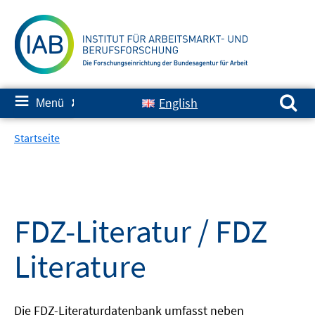
Springe
zum
Inhalt
Suchen nach:
≡
English
Menü
✘
Startseite
FDZ-Literatur / FDZ
Literature
Die FDZ-Literaturdatenbank umfasst neben